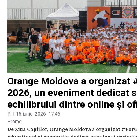
Orange Moldova a organizat
2026, un eveniment dedicat sig
echilibrului dintre online și of
P.
|
15 iunie, 2026
17:46
Promo
De Ziua Copiilor, Orange Moldova a organizat #Fo
educațional și comunitar dedicat copiilor și părințil