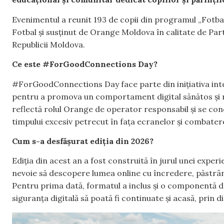
Evenimentul a reunit 193 de copii din programul „Fotba
Fotbal și susținut de Orange Moldova în calitate de Parte
Republicii Moldova.
Ce este #ForGoodConnections Day?
#ForGoodConnections Day face parte din inițiativa i
pentru a promova un comportament digital sănătos și res
reflectă rolul Orange de operator responsabil și se con
timpului excesiv petrecut în fața ecranelor și combatere
Cum s-a desfășurat ediția din 2026?
Ediția din acest an a fost construită în jurul unei experi
nevoie să descopere lumea online cu încredere, păstrând î
Pentru prima dată, formatul a inclus și o componentă de
siguranța digitală să poată fi continuate și acasă, prin di