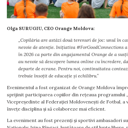
Olga SURUGIU, CEO Orange Moldova:
„Copilăria are astăzi două terenuri de joc: unul în ca
nevoie de atenție. Inițiativa #ForGoodConnections a
în 2026 ca parte din angajamentul Orange de a susține
au nevoie să descopere lumea online cu încredere, dar
departe de ecrane. Pentru noi, continuitatea contează
trebuie însoțit de educație și echilibru.”
Evenimentul a fost organizat de Orange Moldova împre
sprijinit participarea copiilor din rețeaua programului 
Vicepreședinte al Federației Moldovenești de Fotbal, a vo
învețe disciplina și să colaboreze mai eficient.
La eveniment au fost prezenți și sportivi ambasadori su
Naționale: Irina Rîngaci, luptătoare de stil lupte liber