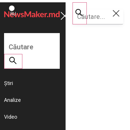
ROMÂNĂ
Susține
RU
NM
Știri
Analize
Video