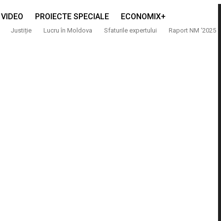
VIDEO
PROIECTE SPECIALE
ECONOMIX+
Justiție
Lucru în Moldova
Sfaturile expertului
Raport NM ‘2025