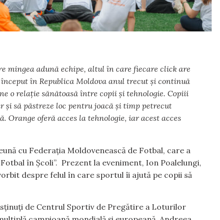
re mingea adună echipe, altul în care fiecare click are
 început în Republica Moldova anul trecut și continuă
 o relație sănătoasă între copii și tehnologie. Copiii
 și să păstreze loc pentru joacă și timp petrecut
. Orange oferă acces la tehnologie, iar acest acces
ună cu Federația Moldovenească de Fotbal, care a
„Fotbal în Școli”. Prezent la eveniment, Ion Poalelungi,
rbit despre felul în care sportul îi ajută pe copii să
sținuți de Centrul Sportiv de Pregătire a Loturilor
e, multiplă campioană mondială și europeană, Andreea