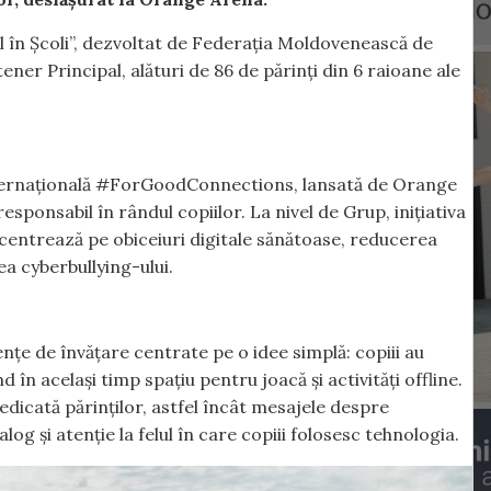
l în Școli”, dezvoltat de Federația Moldovenească de
ner Principal, alături de 86 de părinți din 6 raioane ale
nternațională #ForGoodConnections, lansată de Orange
ponsabil în rândul copiilor. La nivel de Grup, inițiativa
centrează pe obiceiuri digitale sănătoase, reducerea
a cyberbullying-ului.
ențe de învățare centrate pe o idee simplă: copiii au
n același timp spațiu pentru joacă și activități offline.
dicată părinților, astfel încât mesajele despre
alog și atenție la felul în care copiii folosesc tehnologia.