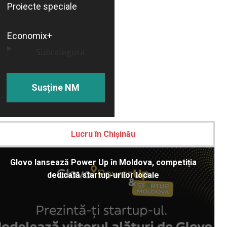
Proiecte speciale
Economix+
Subcategorii
Susține NM
Lucru în Chișinău
Glovo lansează Power Up în Moldova, competiția
dedicată startup-urilor locale