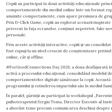
Copiii au participat la două activități educaționale princ
comportamentele din mediul online într-un format exp
anumite comportamente, cum apare presiunea de grup și c
Prin D-Click Game, copiii au explorat scenarii inspirat
petrecut în fața ecranelor, conținut nepotrivit, fake new
personale.
Prin aceste activități interactive, copiii și-au consolidat
fost expuși la un nivel crescut de conștientizare privi
online, cât și offline.
#ForGoodConnections Day 2026, a doua desfășurată în a
activă a procesului educațional, consolidând modelul de 
comportamentelor digitale sănătoase la copii. Această e
programului și extinderea impactului său în mediul famil
În paralel, părinții au participat la workshopul „Parenting
psihoterapeutul Sergiu Toma, Director Executiv al Institu
a abordat teme precum comunicarea deschisă despre med