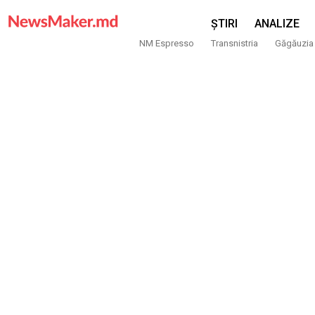
ȘTIRI
ANALIZE
NM Espresso
Transnistria
Găgăuzia