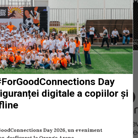
 #ForGoodConnections Day
uranței digitale a copiilor și
fline
rGoodConnections Day 2026, un eveniment
or, desfășurat la Orange Arena.