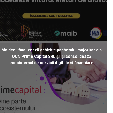
Moldcell finalizează achiziția pachetului majoritar din
OCN Prime Capital SRL și își consolidează
ecosistemul de servicii digitale și financiare