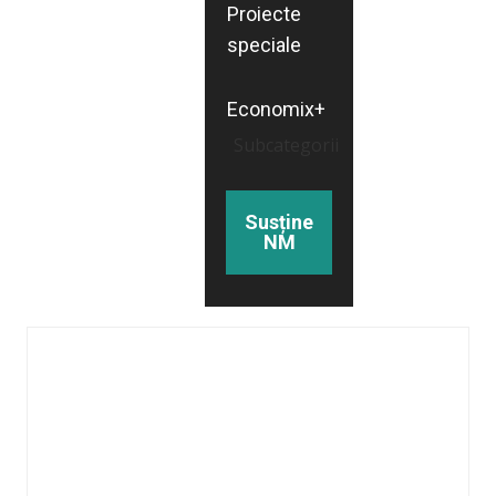
Proiecte
speciale
Economix+
Subcategorii
Susține
NM