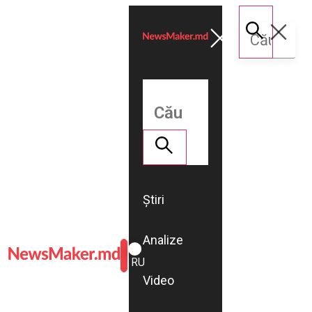
Știri
Analize
ROMÂNĂ
RU
Video