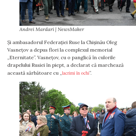
Andrei Mardari | NewsMaker
Și ambasadorul Federației Ruse la Chișinău Oleg
Vasnețov a depus flori la complexul memorial
„Eternitate”. Vasnețov, cu o panglică în culorile
drapelului Rusiei în piept, a declarat că marchează
lacrimi în ochi
această sărbătoare cu „
”.