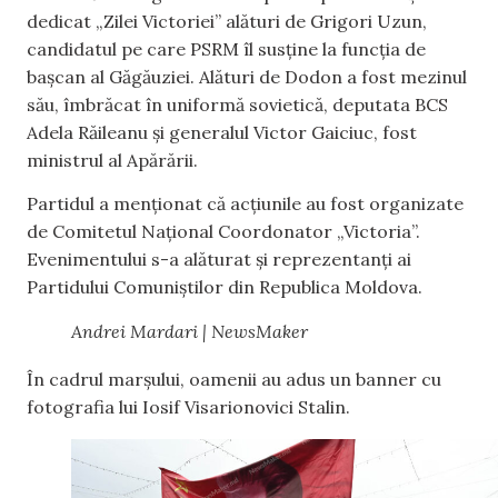
dedicat „Zilei Victoriei” alături de Grigori Uzun,
candidatul pe care PSRM îl susține la funcția de
bașcan al Găgăuziei.
Alături de Dodon a fost mezinul
său, îmbrăcat în uniformă sovietică, deputata BCS
Adela Răileanu și generalul Victor Gaiciuc, fost
ministrul al Apărării.
Partidul a menționat că acțiunile au fost organizate
de Comitetul Național Coordonator „Victoria”.
Evenimentului s-a alăturat și reprezentanți ai
Partidului Comuniștilor din Republica Moldova.
Andrei Mardari | NewsMaker
În cadrul marșului, oamenii au adus un banner cu
fotografia lui Iosif Visarionovici Stalin.