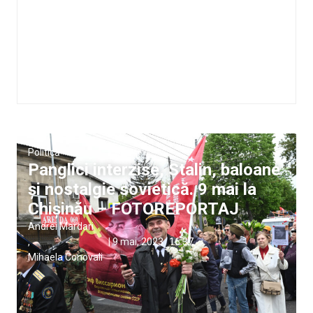
Politică
Panglici interzise, Stalin, baloane
și nostalgie sovietică. 9 mai la
Chișinău – FOTOREPORTAJ
Andrei Mardari
,
|
9 mai, 2023
16:37
Mihaela Conovali