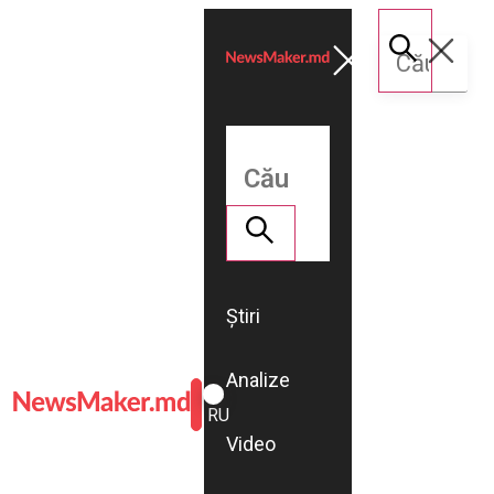
Știri
Analize
ROMÂNĂ
RU
Video