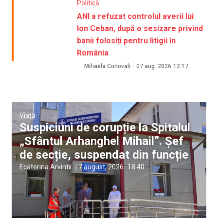
Politică
ANI a refuzat controlul averii lui
Ion Ceban, după o sesizare privind
banii folosiți pentru litigii în
România
Mihaela Conovali
-
07 aug. 2026
12:17
Viață
Suspiciuni de corupție la Spitalul
„Sfântul Arhanghel Mihail”. Șef
de secție, suspendat din funcție
Ecaterina Arvintii
|
7 august, 2026
18:40