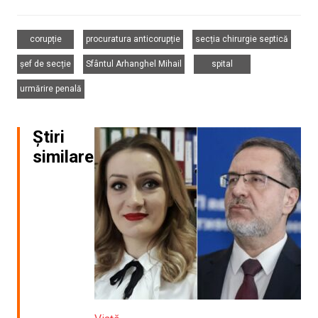
,
,
,
corupție
procuratura anticorupție
secția chirurgie septică
,
,
,
șef de secție
Sfântul Arhanghel Mihail
spital
urmărire penală
Știri
similare