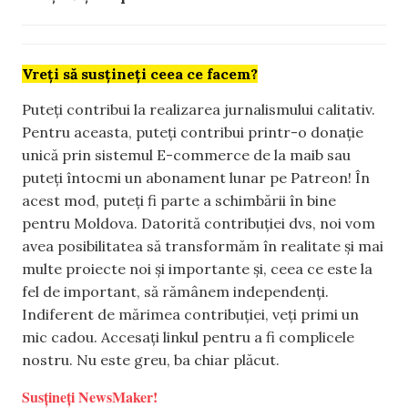
Vreți să susțineți ceea ce facem?
Puteți contribui la realizarea jurnalismului calitativ.
Pentru aceasta, puteți contribui printr-o donație
unică prin sistemul E-commerce de la maib sau
puteți întocmi un abonament lunar pe Patreon! În
acest mod, puteți fi parte a schimbării în bine
pentru Moldova. Datorită contribuției dvs, noi vom
avea posibilitatea să transformăm în realitate și mai
multe proiecte noi și importante și, ceea ce este la
fel de important, să rămânem independenți.
Indiferent de mărimea contribuției, veți primi un
mic cadou. Accesați linkul pentru a fi complicele
nostru. Nu este greu, ba chiar plăcut.
Susțineți NewsMaker!