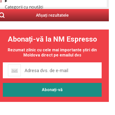
Categorii cu noutăți
Afișați rezultatele
Abonați-vă la NM Espresso
Rezumat zilnic cu cele mai importante știri din
Moldova direct pe emailul dvs