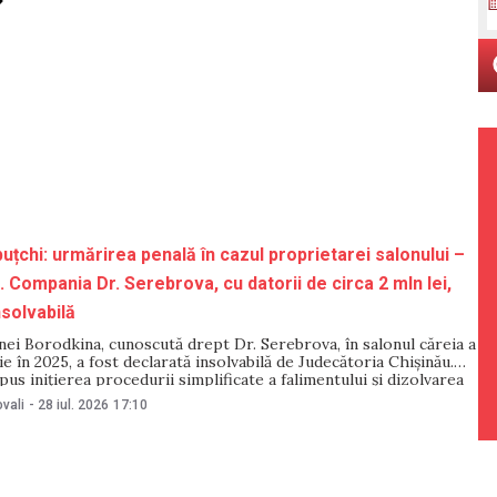
uțchi: urmărirea penală în cazul proprietarei salonului –
 Compania Dr. Serebrova, cu datorii de circa 2 mln lei,
nsolvabilă
ei Borodkina, cunoscută drept Dr. Serebrova, în salonul căreia a
e în 2025, a fost declarată insolvabilă de Judecătoria Chișinău.
spus inițierea procedurii simplificate a falimentului și dizolvarea
ce Serviciul Fiscal de Stat a cerut recuperarea unor datorii, scrie
vali
-
28 iul. 2026
17:10
. Între timp,