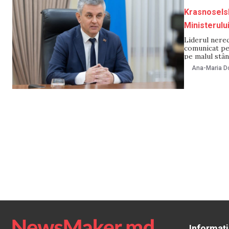
Krasnoselsk
Ministerului
Liderul nerec
comunicat pe
pe malul stân
Ministerului 
Ana-Maria Do
Ungaria prin 
Informați