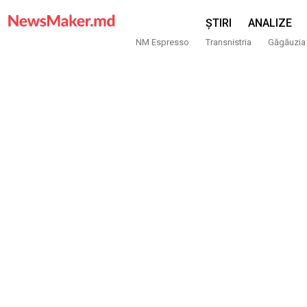
ȘTIRI
ANALIZE
NM Espresso
Transnistria
Găgăuzia