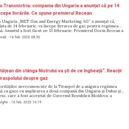
u Transnistria: compania din Ungaria a anunțat că pe 14
ncepe livrările. Ce spune premierul Recean
 Ungaria „MET Gas and Energy Marketing AG” a anunțat că,
ata de 14 februarie, va începe livrarea de gaz pentru regiunea
ă. Anunțul a fost făcut pe 13 februarie. Premierul Dorin Recean a
eara aceleiași zile că guvernul are această informație cu privire la
vali
-
14 feb. 2025
08:30
ățean din stânga Nistrului va ști de ce îngheață“. Reacții
Tiraspolului despre gaz
orităților nerecunoscute de la Tiraspol de a asigura regiunea
ă cu gaze cu implicarea a două companii din Ungaria și Dubai și
esc, care a fost acceptat de Guvernul Republicii Moldova, a
ntarii în mediul online. În timp ce unii spun că sunt de acord cu
lghii
-
10 feb. 2025
16:19