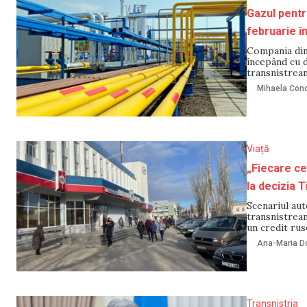
Gazul pentr
februarie î
Compania din
începând cu d
transnistrean
declarat în s
Mihaela Cono
Viață
„Fiecare cet
la decizia 
Scenariul aut
transnistrean
un credit rus
provocat come
Ana-Maria Do
Transnistria