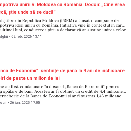
potriva unirii R. Moldova cu România. Dodon: „Cine vrea
că, știe unde să se ducă”
aliștilor din Republica Moldova (PSRM) a lansat o campanie de
otriva ideii unirii cu România. Inițiativa vine în contextul în care,
ultimei luni, conducerea țării a declarat că ar susține unirea celor
 cazul organizării unui referendum. Precizările au fost făcute de
lghii
-
02 feb. 2026
13:11
nca de Economii”: sentințe de până la 9 ani de închisoare
ri de peste un milion de lei
e au fost condamnate în dosarul „Banca de Economii” pentru
i spălare de bani. Acestea ar fi obținut un credit de 4,4 milioane
scrocherie de la Banca de Economii și ar fi sustras 1,46 milioane
ști bani, prin tranzacții fictive. Unul dintre
vali
-
26 iun. 2025
17:05