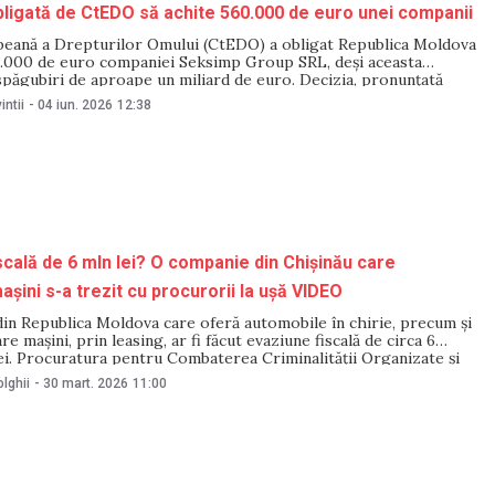
ligată de CtEDO să achite 560.000 de euro unei companii
eană a Drepturilor Omului (CtEDO) a obligat Republica Moldova
0.000 de euro companiei Seksimp Group SRL, deși aceasta
spăgubiri de aproape un miliard de euro. Decizia, pronunțată
ie, vizează un litigiu legat de executarea unui contract de
intii
-
04 iun. 2026
12:38
 urma căruia bunurile companiei au
scală de 6 mln lei? O companie din Chișinău care
așini s-a trezit cu procurorii la ușă VIDEO
in Republica Moldova care oferă automobile în chirie, precum și
e mașini, prin leasing, ar fi făcut evaziune fiscală de circa 6
ei. Procuratura pentru Combaterea Criminalității Organizate și
e (PCCOCS) a anunțat luni, 30 martie, că a desfășurat percheziții
lghii
-
30 mart. 2026
11:00
cazului.