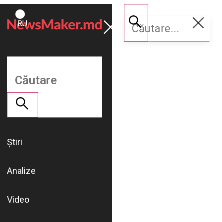
ROMÂNĂ
Susține
RU
NM
Știri
Analize
Video