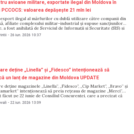
tru avioane militare, exportate ilegal din Moldova în
și PCCOCS: valoarea depășește 21 mln lei
xport ilegal al mărfurilor cu dublă utilizare către companii din
ă, afiliate complexului militar-industrial și supuse sancțiunilor
, a fost anihilată de Serviciul de Informații și Securitate (SIS) și
COCS. Potrivit autorităților, valoarea exporturilor investigate
intii
-
26 iun. 2026
10:37
 de milioane de lei. Conform SIS și PCCOCS,
re deține „Linella” și „Fidesco” intenționează să
că un lanț de magazine din Moldova UPDATE
 deține magazinele „Linella”, „Fidesco”, „Cip Market”, „Bravo” și
amarket” intenționează să preia rețeaua de magazine „Merci”.
t făcut pe 22 iunie de Consiliul Concurenței, care a precizat că
erațiunea pentru a stabili compatibilitatea concentrării
vali
-
22 iun. 2026
13:09
mediul concurenţial normal. Potrivit Consiliului Concurenței,
Group”