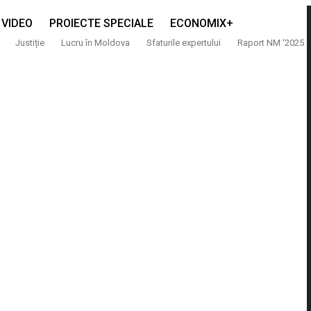
VIDEO
PROIECTE SPECIALE
ECONOMIX+
Justiție
Lucru în Moldova
Sfaturile expertului
Raport NM ‘2025