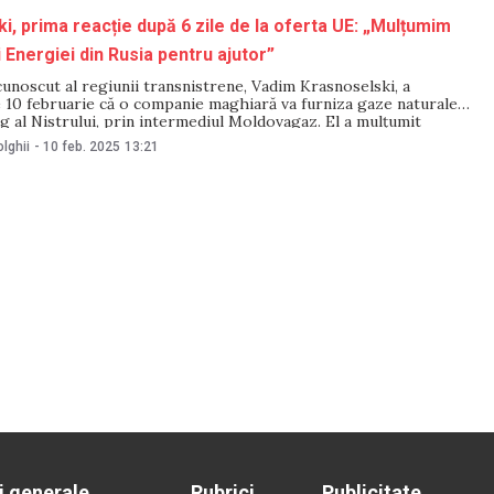
i, prima reacție după 6 zile de la oferta UE: „Mulțumim
 Energiei din Rusia pentru ajutor”
unoscut al regiunii transnistrene, Vadim Krasnoselski, a
 10 februarie că o companie maghiară va furniza gaze naturale
g al Nistrului, prin intermediul Moldovagaz. El a mulțumit
rus al Energie pentru că a făcut posibile livrările de gaz din
lghii
-
10 feb. 2025
13:21
„sprijinul de credit și
i generale
Rubrici
Publicitate