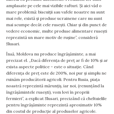
amplasate pe cele mai vizibile rafturi. Și aici văd o
mare problemă: biscuiții sau vafele noastre nu sunt
mai rele, există și produse ucrainene care nu sunt
mai scumpe decât cele rusești. Chiar și din punct de
vedere economic, multe produse alimentare rusești
reprezintă un mare motiv de rușine”, consideră
Slusari.
Însă, Moldova nu produce îngrășăminte, a mai
precizat el. „Dacă diferența de preț ar fi de 10% și ar
exista aspecte politice – este o situație. Când
diferența de preț este de 200%, noi pur și simplu ne
ruinăm producătorii agricoli. Pentru Rusia, piața
noastră reprezintă mărunțiș, iar noi, (renunțând la
îngrășămintele rusești), vom lovi în propriii
fermieri”, a explicat Slusari, precizând că cheltuielile
pentru îngrășăminte reprezintă aproximativ 10%
din costul de producție al produselor agricole.