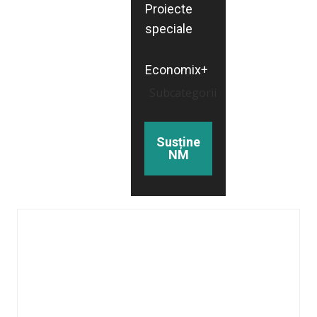
Proiecte
speciale
Economix+
Subcategorii
Susține
NM