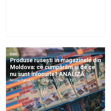
Bani
Produse rusești în magazinele din
Moldova: ce cumpărăm și de ce
nu sunt înlocuite? ANALIZĂ
Nicolai Paholinițchii
|
3 iunie, 2026
10:32