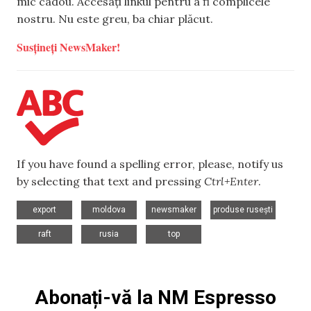
mic cadou. Accesați linkul pentru a fi complicele
nostru. Nu este greu, ba chiar plăcut.
Susțineți NewsMaker!
If you have found a spelling error, please, notify us
by selecting that text and pressing
Ctrl+Enter
.
,
,
,
,
export
moldova
newsmaker
produse rusești
,
,
raft
rusia
top
Abonați-vă la NM Espresso