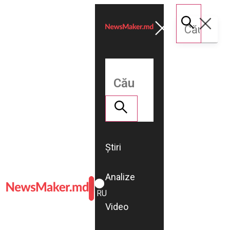
Știri
Analize
ROMÂNĂ
RU
Video