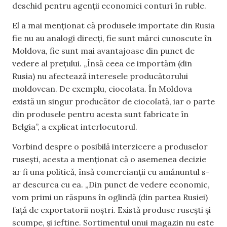
deschid pentru agenții economici conturi în ruble.
El a mai menționat că produsele importate din Rusia
fie nu au analogi direcți, fie sunt mărci cunoscute în
Moldova, fie sunt mai avantajoase din punct de
vedere al prețului. „Însă ceea ce importăm (din
Rusia) nu afectează interesele producătorului
moldovean. De exemplu, ciocolata. În Moldova
există un singur producător de ciocolată, iar o parte
din produsele pentru acesta sunt fabricate în
Belgia”, a explicat interlocutorul.
Vorbind despre o posibilă interzicere a produselor
rusești, acesta a menționat că o asemenea decizie
ar fi una politică, însă comercianții cu amănuntul s-
ar descurca cu ea. „Din punct de vedere economic,
vom primi un răspuns în oglindă (din partea Rusiei)
față de exportatorii noștri. Există produse rusești și
scumpe, și ieftine. Sortimentul unui magazin nu este