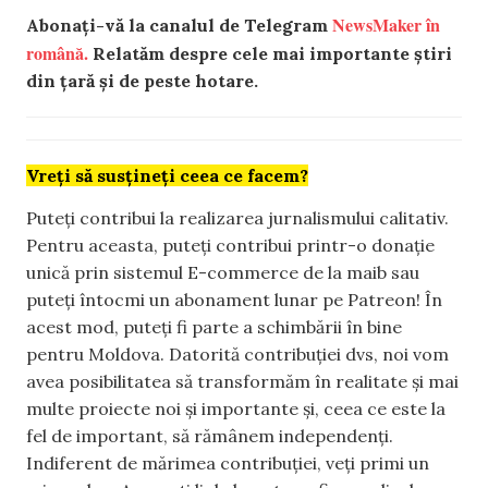
NewsMaker în
Abonați-vă la canalul de Telegram
română.
Relatăm despre cele mai importante știri
din țară și de peste hotare.
Vreți să susțineți ceea ce facem?
Puteți contribui la realizarea jurnalismului calitativ.
Pentru aceasta, puteți contribui printr-o donație
unică prin sistemul E-commerce de la maib sau
puteți întocmi un abonament lunar pe Patreon! În
acest mod, puteți fi parte a schimbării în bine
pentru Moldova. Datorită contribuției dvs, noi vom
avea posibilitatea să transformăm în realitate și mai
multe proiecte noi și importante și, ceea ce este la
fel de important, să rămânem independenți.
Indiferent de mărimea contribuției, veți primi un