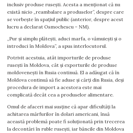
inclusiv produse rusești. Acesta a menționat că nu
există nicio „reambalare a produselor”, despre care
se vorbește în spațiul public (anterior, despre acest
lucru a declarat Osmochescu – NM).
„Pur și simplu plătești, aduci marfa, o vămuiești și o
introduci în Moldova”, a spus interlocutorul.
Potrivit acestuia, atât importurile de produse
rusești în Moldova, cât și exporturile de produse
moldovenești în Rusia continuă. El a adăugat că în
Moldova continuă să fie aduse și cărți din Rusia, deși
procedura de import a acestora este mai
complicată decât cea a produselor alimentare.
Omul de afaceri mai susține că apar dificultăți la
achitarea mărfurilor în dolari americani, însă
această problemă poate fi soluționată prin trecerea
la decontări în ruble rusești, iar băncile din Moldova