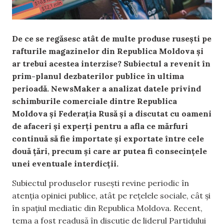
De ce se regăsesc atât de multe produse rusești pe
rafturile magazinelor din Republica Moldova și
ar trebui acestea interzise? Subiectul a revenit în
prim-planul dezbaterilor publice în ultima
perioadă. NewsMaker a analizat datele privind
schimburile comerciale dintre Republica
Moldova și Federația Rusă și a discutat cu oameni
de afaceri și experți pentru a afla ce mărfuri
continuă să fie importate și exportate între cele
două țări, precum și care ar putea fi consecințele
unei eventuale interdicții.
Subiectul produselor rusești revine periodic în
atenția opiniei publice, atât pe rețelele sociale, cât și
în spațiul mediatic din Republica Moldova. Recent,
tema a fost readusă în discuție de liderul Partidului