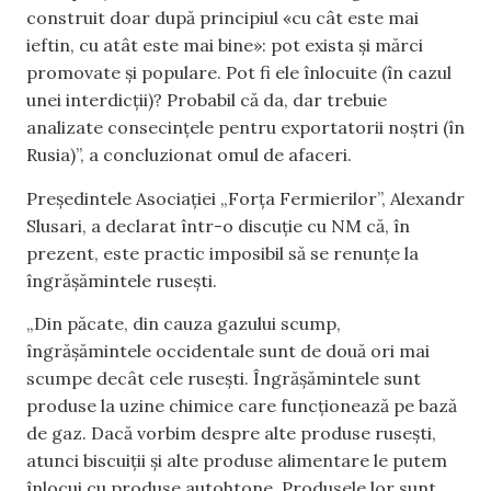
construit doar după principiul «cu cât este mai
ieftin, cu atât este mai bine»: pot exista și mărci
promovate și populare. Pot fi ele înlocuite (în cazul
unei interdicții)? Probabil că da, dar trebuie
analizate consecințele pentru exportatorii noștri (în
Rusia)”, a concluzionat omul de afaceri.
Președintele Asociației „Forța Fermierilor”, Alexandr
Slusari, a declarat într-o discuție cu NM că, în
prezent, este practic imposibil să se renunțe la
îngrășămintele rusești.
„Din păcate, din cauza gazului scump,
îngrășămintele occidentale sunt de două ori mai
scumpe decât cele rusești. Îngrășămintele sunt
produse la uzine chimice care funcționează pe bază
de gaz. Dacă vorbim despre alte produse rusești,
atunci biscuiții și alte produse alimentare le putem
înlocui cu produse autohtone. Produsele lor sunt