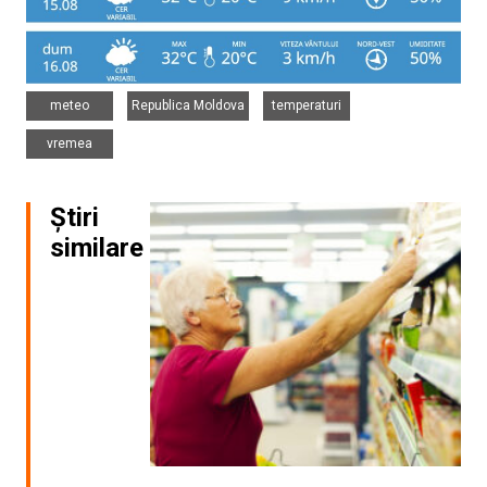
,
,
,
meteo
Republica Moldova
temperaturi
vremea
Știri
similare