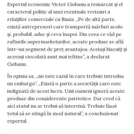
Expertul economic Victor Ciobanu a remarcat și el
caracterul politic al unei eventuale revizuiri a
relațiilor comerciale cu Rusia. „Pe de altă parte,
există antreprenori care transportă mărfuri acolo
și, probabil, aduc și ceva înapoi. Din ceea ce văd pe
rafturile supermarketurilor, aceste produse se află
într-un segment de preț avantajos. Aceiași biscuiți și
aceeași ciocolată sunt mai ieftine”, a declarat
Ciobanu.
În opinia sa, „nu este cazul în care trebuie introdus
un embargo”. „Există o parte a societății care este
indignată de acest lucru. Unii oameni ignoră aceste
produse din considerente patriotice. Dar cred că
aici statul nu ar trebui să intervină. Trebuie lăsat
totul să se stingă în mod natural”, a concluzionat
expertul.