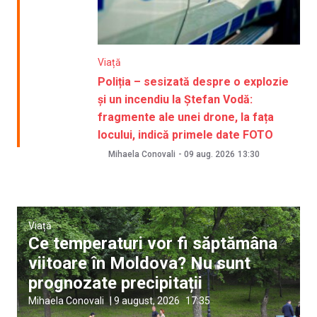
Viață
Poliția – sesizată despre o explozie
și un incendiu la Ștefan Vodă:
fragmente ale unei drone, la fața
locului, indică primele date FOTO
Mihaela Conovali
-
09 aug. 2026
13:30
Viață
Ce temperaturi vor fi săptămâna
viitoare în Moldova? Nu sunt
prognozate precipitații
Mihaela Conovali
|
9 august, 2026
17:35