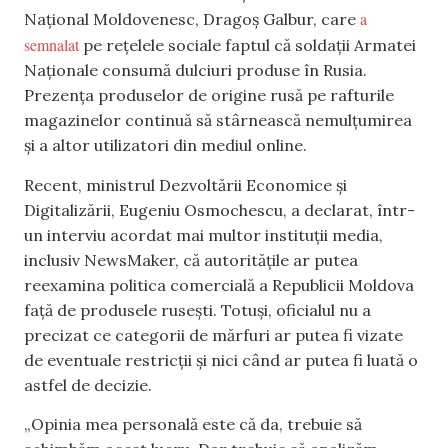
a
Național Moldovenesc, Dragoș Galbur, care
semnalat
pe rețelele sociale faptul că soldații Armatei
Naționale consumă dulciuri produse în Rusia.
Prezența produselor de origine rusă pe rafturile
magazinelor continuă să stârnească nemulțumirea
și a altor utilizatori din mediul online.
Recent, ministrul Dezvoltării Economice și
Digitalizării, Eugeniu Osmochescu, a declarat, într-
un interviu acordat mai multor instituții media,
inclusiv NewsMaker, că autoritățile ar putea
reexamina politica comercială a Republicii Moldova
față de produsele rusești. Totuși, oficialul nu a
precizat ce categorii de mărfuri ar putea fi vizate
de eventuale restricții și nici când ar putea fi luată o
astfel de decizie.
„Opinia mea personală este că da, trebuie să