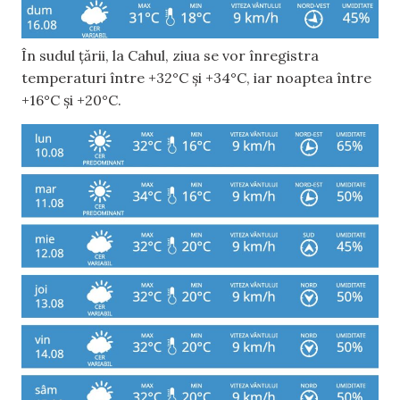
În sudul țării, la Cahul, ziua se vor înregistra
temperaturi între +32°C și +34°C, iar noaptea între
+16°C și +20°C.