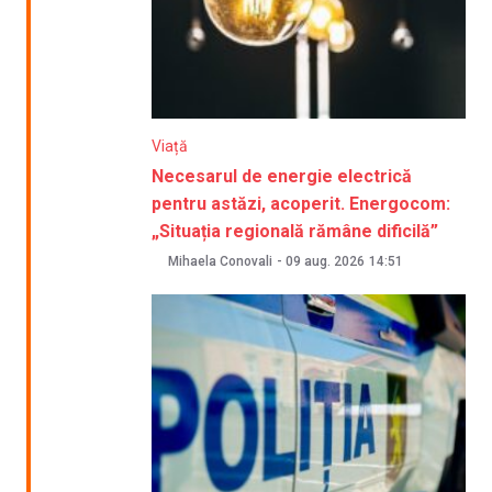
Viață
Necesarul de energie electrică
pentru astăzi, acoperit. Energocom:
„Situația regională rămâne dificilă”
Mihaela Conovali
-
09 aug. 2026
14:51