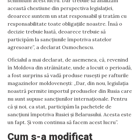
schimbăm acest lucru. Dar trebuie să analizăm
această chestiune din perspectiva legislației,
deoarece suntem un stat responsabil și tratăm cu
responsabilitate toate obligațiile noastre. Însă o
decizie trebuie luată, deoarece trebuie să
participăm la sancțiunile împotriva statelor
agresoare”, a declarat Osmochescu.
Oficialul a mai declarat, de asemenea, că, revenind
în Moldova din străinătate, unde a locuit o perioadă,
a fost surprins să vadă produse rusești pe rafturile
magazinelor moldovenești: „Dar, din nou, legislația
noastră permite importul produselor din Rusia care
nu sunt supuse sancțiunilor internaționale. Pentru
că și noi, ca stat, participăm la pachetele de
sancțiuni împotriva Rusiei și Belarusului. Acesta este
un fapt. Și vom continua să facem acest lucru”.
Cum s-a modificat