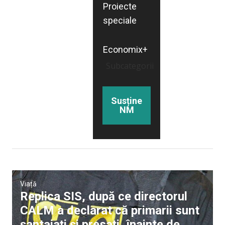
Proiecte
speciale
Economix+
Subcategorii
Susține
NM
Viață
Replica SIS, după ce directorul
CALM a declarat că primarii sunt
șantajați și presați, înainte de