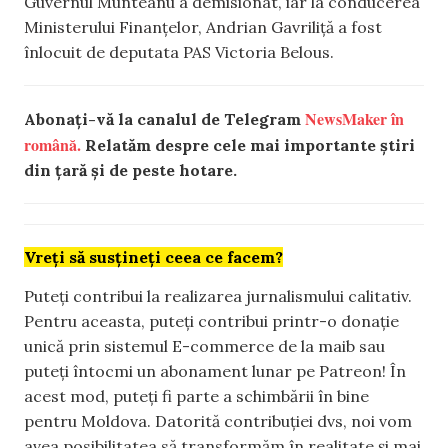
Guvernul Munteanu a demisionat, iar la conducerea
Ministerului Finanțelor, Andrian Gavriliță a fost
înlocuit de deputata PAS Victoria Belous.
NewsMaker în
Abonați-vă la canalul de Telegram
română.
Relatăm despre cele mai importante știri
din țară și de peste hotare.
Vreți să susțineți ceea ce facem?
Puteți contribui la realizarea jurnalismului calitativ.
Pentru aceasta, puteți contribui printr-o donație
unică prin sistemul E-commerce de la maib sau
puteți întocmi un abonament lunar pe Patreon! În
acest mod, puteți fi parte a schimbării în bine
pentru Moldova. Datorită contribuției dvs, noi vom
avea posibilitatea să transformăm în realitate și mai