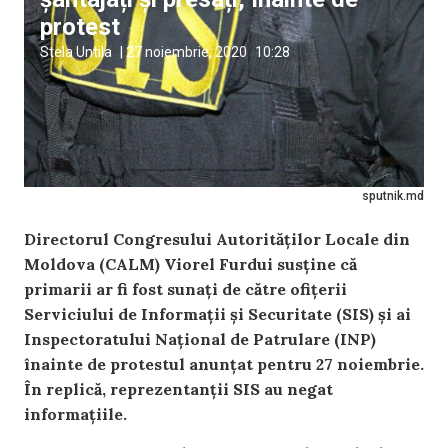
protest
Stela Untila
|
27 noiembrie, 2020
10:28
sputnik.md
Directorul Congresului Autorităților Locale din
Moldova (CALM) Viorel Furdui susține că
primarii ar fi fost sunați de către ofițerii
Serviciului de Informații și Securitate (SIS) și ai
Inspectoratului Național de Patrulare (INP)
înainte de protestul anunțat pentru 27 noiembrie.
În replică, reprezentanții SIS au negat
informațiile.