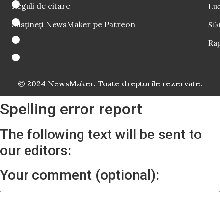
Reguli de citare
Luc
Susțineți NewsMaker pe Patreon
Sfat
Rap
© 2024 NewsMaker. Toate drepturile rezervate.
Spelling error report
The following text will be sent to
our editors:
Your comment (optional):