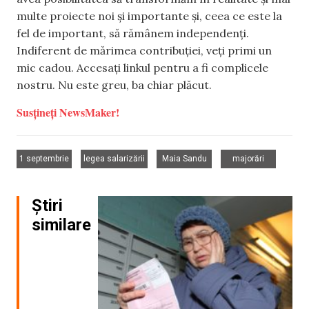
multe proiecte noi și importante și, ceea ce este la
fel de important, să rămânem independenți.
Indiferent de mărimea contribuției, veți primi un
mic cadou. Accesați linkul pentru a fi complicele
nostru. Nu este greu, ba chiar plăcut.
Susțineți NewsMaker!
,
,
,
1 septembrie
legea salarizării
Maia Sandu
majorări
Știri
similare