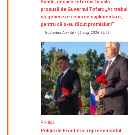
Sandu, despre reforma fiscală
propusă de Guvernul Tofan: „Ar trebui
să genereze resurse suplimentare,
pentru că s-au făcut promisiuni”
Ecaterina Arvintii
-
06 aug. 2026
22:03
Politică
Poliția de Frontieră: reprezentantul