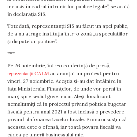
inclusiv în cadrul întrunirilor publice legale”, se arată
în declarația SIS.
Totodată, reprezentanții SIS au făcut un apel public,
de a nu atrage instituția într-o zonă „a speculațiilor
și disputelor politice”.
***
Pe 26 noiembrie, într-o conferință de presă,
reprezentanții CALM
au anunțat un protest pentru
vineri, 27 noiembrie. Aceștia și-au dat întâlnire în
fața Ministerului Finanțelor, de unde vor porni în
marș spre sediul guvernului. Aleșii locali sunt
nemulțumiți că în proiectul privind politica bugetar
–
fiscală pentru anul 2021 a fost inclusă o prevedere
privind plafonarea taxelor locale. Primarii susțin că
aceasta este o ofensă, iar toată povara fiscală va
cădea pe umerii businessului mic.