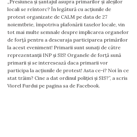
„Presiunea și șantajul asupra primarilor și aleșilor
locali se reîntorc? În legătură cu acțiunile de
protest organizate de CALM pe data de 27
noiemtbrie, împotriva plafonării taxelor locale, vin
tot mai multe semnale despre implicarea organelor
de forță pentru a descuraja participarea primărilor
la acest eveniment! Primarii sunt sunați de către
reprezentanții INP și SIS! Organele de forță sună
primarii și se interesează daca primarii vor
participa la acțiunile de protest! Asta ce-i? Noi în ce
stat trăim? Cine a dat ordinul poliției și SIS?”, a scris
Viorel Furdui pe pagina sa de Facebook.