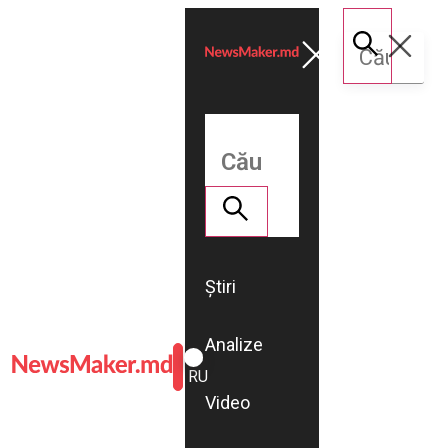
Știri
Analize
ROMÂNĂ
RU
Video