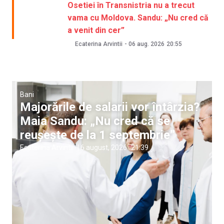
Osetiei în Transnistria nu a trecut
vama cu Moldova. Sandu: „Nu cred că
a venit din cer”
Ecaterina Arvintii
-
06 aug. 2026
20:55
Bani
Majorările de salarii vor întârzia?
Maia Sandu: „Nu cred că se
reușește de la 1 septembrie”
Ecaterina Arvintii
|
6 august, 2026
21:39