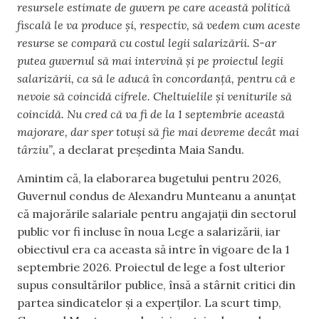
resursele estimate de guvern pe care această politică
fiscală le va produce și, respectiv, să vedem cum aceste
resurse se compară cu costul legii salarizării. S-ar
putea guvernul să mai intervină și pe proiectul legii
salarizării, ca să le aducă în concordanță, pentru că e
nevoie să coincidă cifrele. Cheltuielile și veniturile să
coincidă. Nu cred că va fi de la 1 septembrie această
majorare, dar sper totuși să fie mai devreme decât mai
târziu”,
a declarat președinta Maia Sandu.
Amintim că, la elaborarea bugetului pentru 2026,
Guvernul condus de Alexandru Munteanu a anunțat
că majorările salariale pentru angajații din sectorul
public vor fi incluse în noua Lege a salarizării, iar
obiectivul era ca aceasta să intre în vigoare de la 1
septembrie 2026. Proiectul de lege a fost ulterior
supus consultărilor publice, însă a stârnit critici din
partea sindicatelor și a experților. La scurt timp,