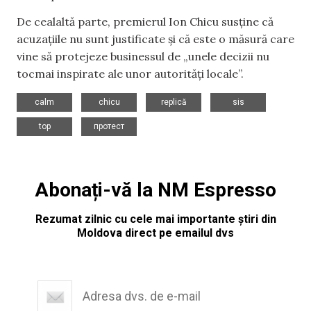
De cealaltă parte, premierul Ion Chicu susține că
acuzațiile nu sunt justificate și că este o măsură care
vine să protejeze businessul de „unele decizii nu
tocmai inspirate ale unor autorități locale”.
,
,
,
,
calm
chicu
replică
sis
,
top
протест
Abonați-vă la NM Espresso
Rezumat zilnic cu cele mai importante știri din
Moldova direct pe emailul dvs