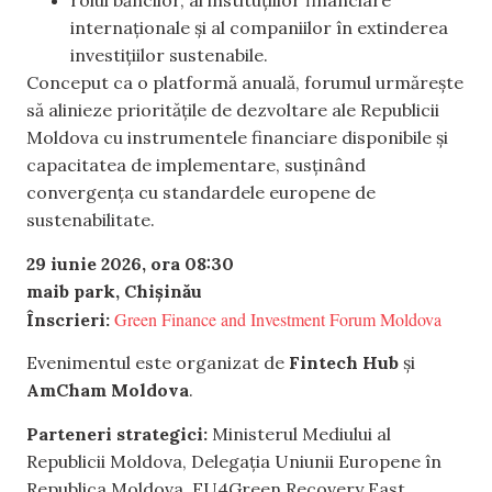
rolul băncilor, al instituțiilor financiare
internaționale și al companiilor în extinderea
investițiilor sustenabile.
Conceput ca o platformă anuală, forumul urmărește
să alinieze prioritățile de dezvoltare ale Republicii
Moldova cu instrumentele financiare disponibile și
capacitatea de implementare, susținând
convergența cu standardele europene de
sustenabilitate.
29 iunie 2026, ora 08:30
maib park, Chișinău
Green Finance and Investment Forum Moldova
Înscrieri:
Evenimentul este organizat de
Fintech Hub
și
AmCham Moldova
.
Parteneri strategici:
Ministerul Mediului al
Republicii Moldova, Delegația Uniunii Europene în
Republica Moldova, EU4Green Recovery East,