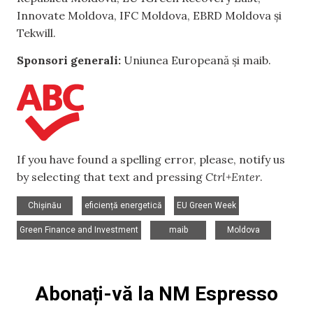
Innovate Moldova, IFC Moldova, EBRD Moldova și
Tekwill.
Sponsori generali:
Uniunea Europeană și maib.
If you have found a spelling error, please, notify us
by selecting that text and pressing
Ctrl+Enter
.
,
,
,
Chișinău
eficiență energetică
EU Green Week
,
,
Green Finance and Investment
maib
Moldova
Abonați-vă la NM Espresso