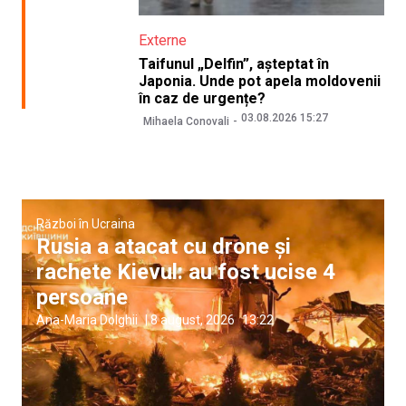
Externe
Taifunul „Delfin”, așteptat în
Japonia. Unde pot apela moldovenii
în caz de urgențe?
03.08.2026 15:27
Mihaela Conovali
Război în Ucraina
Rusia a atacat cu drone și
rachete Kievul: au fost ucise 4
persoane
Ana-Maria Dolghii
|
8 august, 2026
13:22