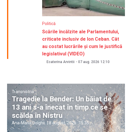
Politică
Scările încălzite ale Parlamentului,
criticate inclusiv de Ion Ceban. Cât
au costat lucrările și cum le justifică
legislativul (VIDEO)
Ecaterina Arvintii
-
07 aug. 2026
12:10
Transnistria
Tragedie la Bender: Un băiat de
13 ani s-a înecat în timp ce se
scălda în Nistru
Ana-Maria Dolghii
|
8 august, 2026
15:35