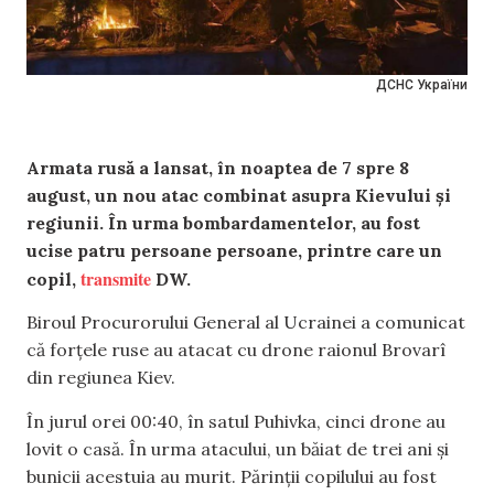
ДСНС України
Armata rusă a lansat, în noaptea de 7 spre 8
august, un nou atac combinat asupra Kievului și
regiunii. În urma bombardamentelor, au fost
ucise patru persoane persoane, printre care un
transmite
copil,
DW.
Biroul Procurorului General al Ucrainei a comunicat
că forțele ruse au atacat cu drone raionul Brovarî
din regiunea Kiev.
În jurul orei 00:40, în satul Puhivka, cinci drone au
lovit o casă. În urma atacului, un băiat de trei ani și
bunicii acestuia au murit. Părinții copilului au fost