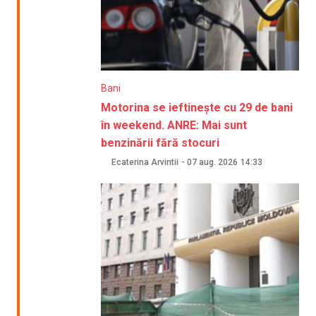
Bani
Motorina se ieftinește cu 29 de bani
în weekend. ANRE: Mai sunt
benzinării fără stocuri
Ecaterina Arvintii
-
07 aug. 2026
14:33