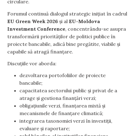
circulare.
Forumul continuă dialogul strategic inițiat în cadrul
EU Green Week 2026
și al
EU-Moldova
Investment Conference
, concentrându-se asupra
transformării priorităților de politici publice în
proiecte bancabile, adică bine pregătite, viabile și
capabile să atragă finanțare.
Discuțiile vor aborda:
dezvoltarea portofoliilor de proiecte
bancabile;
capacitatea sectorului public și privat de a
atrage și gestiona finanțări verzi;
obligațiunile verzi, finanțarea mixtă și
mecanismele de finanțare climatică;
integrarea taxonomiei verzi în investiții,
evaluare și raportare;