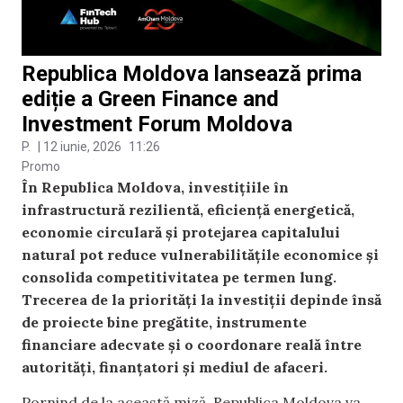
Republica Moldova lansează prima
ediție a Green Finance and
Investment Forum Moldova
P.
|
12 iunie, 2026
11:26
Promo
În Republica Moldova, investițiile în
infrastructură rezilientă, eficiență energetică,
economie circulară și protejarea capitalului
natural pot reduce vulnerabilitățile economice și
consolida competitivitatea pe termen lung.
Trecerea de la priorități la investiții depinde însă
de proiecte bine pregătite, instrumente
financiare adecvate și o coordonare reală între
autorități, finanțatori și mediul de afaceri.
Pornind de la această miză, Republica Moldova va