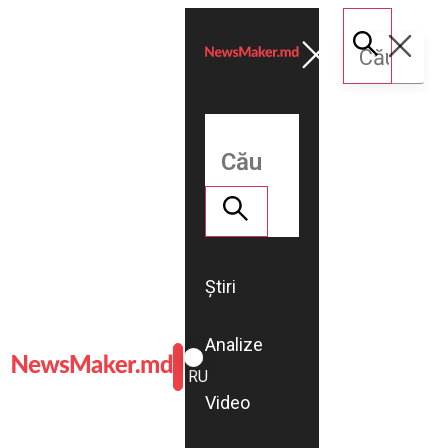
Știri
Analize
ROMÂNĂ
RU
Video