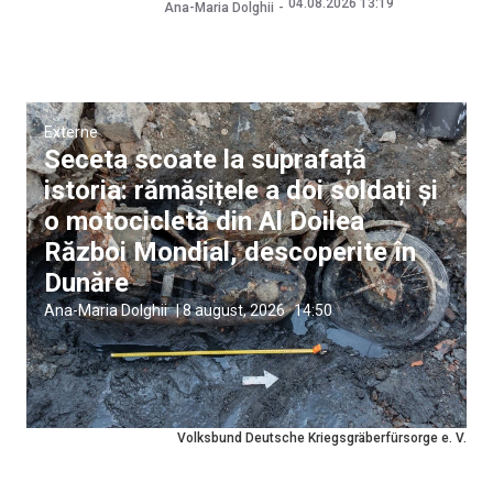
04.08.2026 13:19
Ana-Maria Dolghii
Externe
Seceta scoate la suprafață
istoria: rămășițele a doi soldați și
o motocicletă din Al Doilea
Război Mondial, descoperite în
Dunăre
Ana-Maria Dolghii
|
8 august, 2026
14:50
Volksbund Deutsche Kriegsgräberfürsorge e. V.