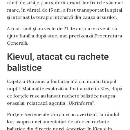
răniți de schije și au suferit arsuri, iar fratele său mai
mare, în vârstă de 15 ani, a fost transportat la spital
și internat la terapie intensivă din cauza arsurilor.
A fost rănit și un vecin de 21 de ani, care a venit să
ajute familia după atac, mai precizează Procuratura
Generală.
Kievul, atacat cu rachete
balistice
Capitala Ucrainei a fost atacată din nou în timpul
nopții. Mai multe explozii au fost auzite în Kiev, după
ce forțele ruse au lansat rachete balistice asupra
orașului, relatează agenția „Ukrinform”.
Forțele Aeriene ale Ucrainei au avertizat, la rândul
lor, asupra unei amenințări de atac cu rachete
balistice din direcția nord. Anterior, în Kiev și în