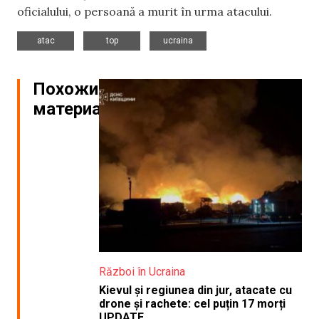
oficialului, o persoană a murit în urma atacului.
,
,
atac
top
ucraina
Похожие
материалы
Război în Ucraina
Kievul și regiunea din jur, atacate cu
drone și rachete: cel puțin 17 morți
UPDATE