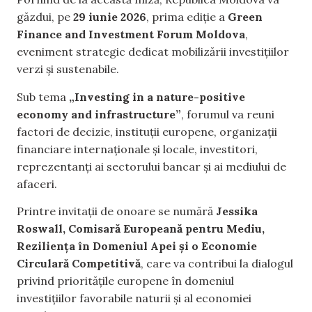
găzdui, pe
29 iunie 2026
, prima ediție a
Green
Finance and Investment Forum Moldova
,
eveniment strategic dedicat mobilizării investițiilor
verzi și sustenabile.
Sub tema
„Investing in a nature-positive
economy and infrastructure”
, forumul va reuni
factori de decizie, instituții europene, organizații
financiare internaționale și locale, investitori,
reprezentanți ai sectorului bancar și ai mediului de
afaceri.
Printre invitații de onoare se numără
Jessika
Roswall, Comisară Europeană pentru Mediu,
Reziliența în Domeniul Apei și o Economie
Circulară Competitivă
, care va contribui la dialogul
privind prioritățile europene în domeniul
investițiilor favorabile naturii și al economiei