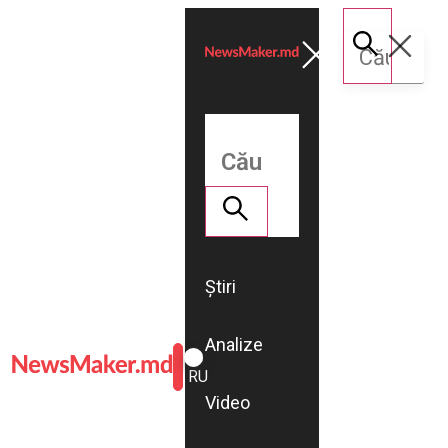
Știri
Analize
ROMÂNĂ
RU
Video