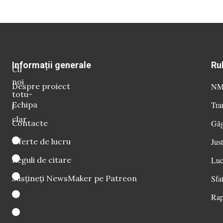
Informații generale
Ru
Cu
noi
Despre proiect
NM 
totu-
Echipa
Tra
i
clar
Contacte
Găg
Oferte de lucru
Just
Reguli de citare
Luc
Susțineți NewsMaker pe Patreon
Sfat
Rap