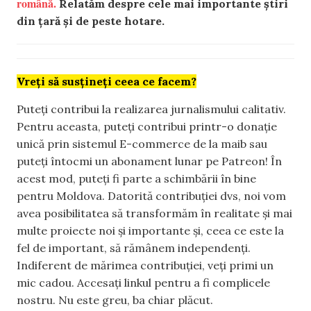
română.
Relatăm despre cele mai importante știri
din țară și de peste hotare.
Vreți să susțineți ceea ce facem?
Puteți contribui la realizarea jurnalismului calitativ.
Pentru aceasta, puteți contribui printr-o donație
unică prin sistemul E-commerce de la maib sau
puteți întocmi un abonament lunar pe Patreon! În
acest mod, puteți fi parte a schimbării în bine
pentru Moldova. Datorită contribuției dvs, noi vom
avea posibilitatea să transformăm în realitate și mai
multe proiecte noi și importante și, ceea ce este la
fel de important, să rămânem independenți.
Indiferent de mărimea contribuției, veți primi un
mic cadou. Accesați linkul pentru a fi complicele
nostru. Nu este greu, ba chiar plăcut.