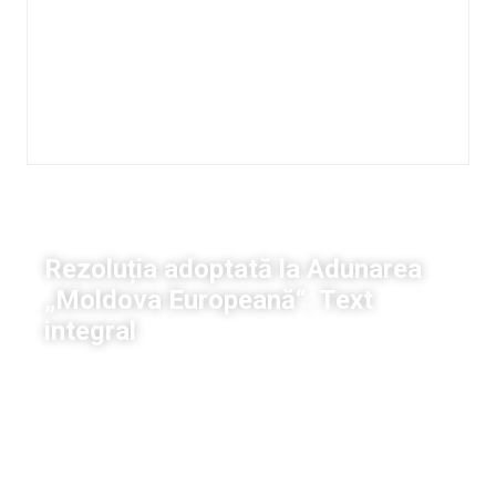
Aderare la UE
Rezoluția adoptată la Adunarea
„Moldova Europeană“. Text
integral
Malvina Cojocari
|
21 mai, 2023
13:54