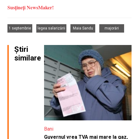
Susțineți NewsMaker!
,
,
,
1 septembrie
legea salarizării
Maia Sandu
majorări
Știri
similare
Bani
Guvernul vrea TVA mai mare la gaz,