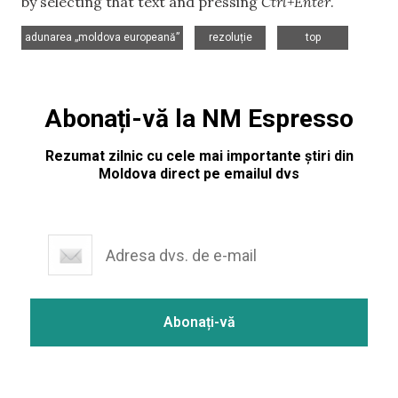
by selecting that text and pressing
Ctrl+Enter
.
,
,
adunarea „moldova europeană”
rezoluție
top
Abonați-vă la NM Espresso
Rezumat zilnic cu cele mai importante știri din
Moldova direct pe emailul dvs