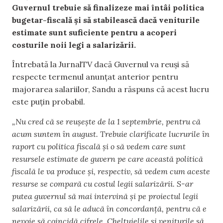
Guvernul trebuie să finalizeze mai întâi politica
bugetar-fiscală și să stabilească dacă veniturile
estimate sunt suficiente pentru a acoperi
costurile noii legi a salarizării.
Întrebată la JurnalTV dacă Guvernul va reuși să
respecte termenul anunțat anterior pentru
majorarea salariilor, Sandu a răspuns că acest lucru
este puțin probabil.
„Nu cred că se reușește de la 1 septembrie, pentru că
acum suntem în august. Trebuie clarificate lucrurile în
raport cu politica fiscală și o să vedem care sunt
resursele estimate de guvern pe care această politică
fiscală le va produce și, respectiv, să vedem cum aceste
resurse se compară cu costul legii salarizării. S-ar
putea guvernul să mai intervină și pe proiectul legii
salarizării, ca să le aducă în concordanță, pentru că e
nevoie să coincidă cifrele. Cheltuielile și veniturile să