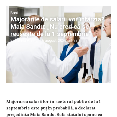
Bani
Majorările de salarii vor întârzia?
Maia Sandu: „Nu cred că se
reușește de la 1 septembrie”
Ecaterina Arvintii
|
6 august, 2026
21:39
Majorarea salariilor în sectorul public de la 1
septembrie este puțin probabilă, a declarat
președinta Maia Sandu. Șefa statului spune că