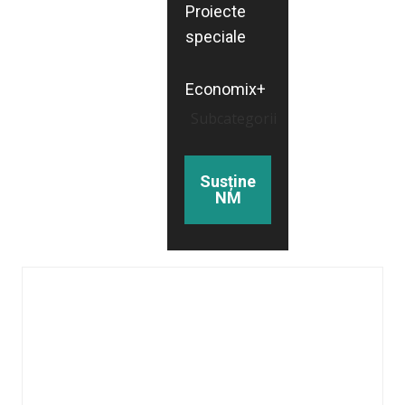
Proiecte
speciale
Economix+
Subcategorii
Susține
NM