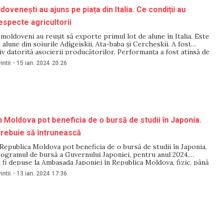
ovenești au ajuns pe piața din Italia. Ce condiții au
especte agricultorii
moldoveni au reușit să exporte primul lot de alune în Italia. Este
alune din soiurile Adîgeiskii, Ata-baba și Cercheskii. A fost
siv datorită asocierii producătorilor. Performanța a fost atinsă de
care au reușit să respecte cerințele cumpărătorului și să livreze
intii
-
15 ian. 2024
20:26
in Moldova pot beneficia de o bursă de studii în Japonia.
 trebuie să întrunească
 Republica Moldova pot beneficia de o bursă de studii în Japonia,
rogramul de bursă a Guvernului Japoniei, pentru anul 2024.
fi depuse la Ambasada Japoniei în Republica Moldova, fizic, până
ie 2024, scrie IPN. Potrivit regulamentului, solicitanții trebuie să
intii
-
13 ian. 2024
17:36
a