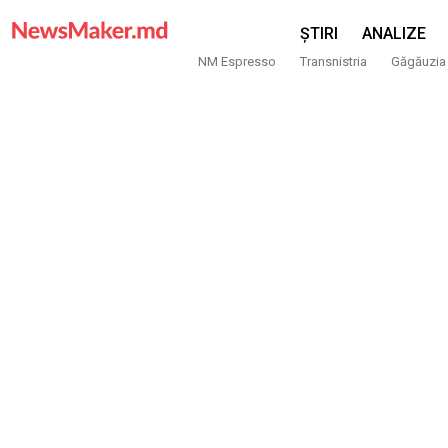
ȘTIRI
ANALIZE
NM Espresso
Transnistria
Găgăuzia