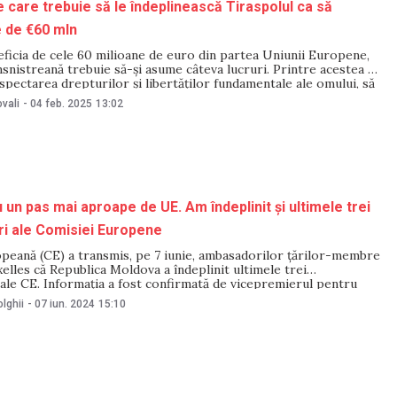
pe care trebuie să le îndeplinească Tiraspolul ca să
 de €60 mln
ficia de cele 60 milioane de euro din partea Uniunii Europene,
snistreană trebuie să-și asume câteva lucruri. Printre acestea –
spectarea drepturilor și libertăților fundamentale ale omului, să
plan acceptat de Guvernul Republicii Moldova prin care vor fi
vali
-
04 feb. 2025
13:02
rifele la energie la
 un pas mai aproape de UE. Am îndeplinit și ultimele trei
i ale Comisiei Europene
peană (CE) a transmis, pe 7 iunie, ambasadorilor țărilor-membre
elles că Republica Moldova a îndeplinit ultimele trei
ale CE. Informația a fost confirmată de vicepremierul pentru
ropeană, Cristina Gherasimov, care a precizat că următorul pas
lghii
-
07 iun. 2024
15:10
a cadrului de negocieri. „Astăzi, în raportul Comisiei