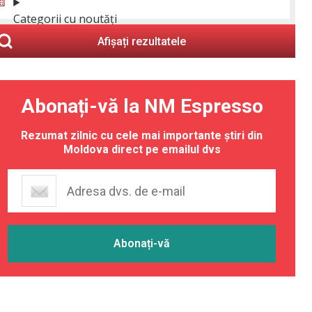
Categorii cu noutăți
Afișați rezultatele
Abonați-vă la NM Espresso
Rezumat zilnic cu cele mai importante știri din
Moldova direct pe emailul dvs