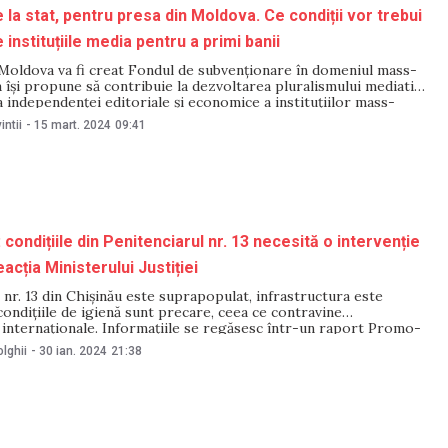
 la stat, pentru presa din Moldova. Ce condiții vor trebui
instituțiile media pentru a primi banii
 Moldova va fi creat Fondul de subvenționare în domeniul mass-
 își propune să contribuie la dezvoltarea pluralismului mediatic,
ea independenței editoriale și economice a instituțiilor mass-
ncurajeze abordarea subiectelor și problemelor din domeniile de
intii
-
15 mart. 2024
09:41
l, precum și realizarea investigațiilor jurnalistice în problemele
condițiile din Penitenciarul nr. 13 necesită o intervenție
acția Ministerului Justiției
 nr. 13 din Chișinău este suprapopulat, infrastructura este
 condițiile de igienă sunt precare, ceea ce contravine
 internaționale. Informațiile se regăsesc într-un raport Promo-
în urma efectuării unei evaluări autorizate de Ministerul Justiției
lghii
-
30 ian. 2024
21:38
rul în cauză. Raportul Promo-Lex subliniază că autoritățile
ntervină promt