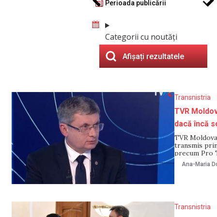
Perioada publicării
Categorii cu noutăți
Afișați rezultatele
Transnistria
TVR Moldova
dacă încă s
TVR Moldova –
transmis prin
precum Pro TV
Nistrului. Pr
Ana-Maria Do
Grosu, în cad
Transnistria