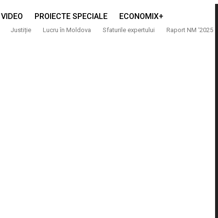
VIDEO
PROIECTE SPECIALE
ECONOMIX+
Justiție
Lucru în Moldova
Sfaturile expertului
Raport NM ‘2025