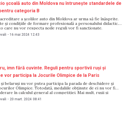
cio școală auto din Moldova nu întrunește standardele de
pentru categoria B
 acreditare a școlilor auto din Moldova ar urma să fie înăsprite.
ite și condițiile de formare profesională a personalului didactic.
uto care nu vor respecta noile reguli vor fi sancționate.
u fost făcute de Ministerul Educației, după ce a constatat că rata
vali
-
16 mai 2024
12:43
u, imn fără cuvinte. Reguli pentru sportivii ruși și
e vor participa la Jocurile Olimpice de la Paris
i și belaruși nu vor putea participa la parada de deschidere și
ocurilor Olimpice. Totodată, medaliile obținute de ei nu vor fi
derare în calculul general al competiției. Mai mult, rușii și
 avea un drapel și un imn neutru. Comitetul Internațional Olimpic
vali
-
20 mart. 2024
08:41