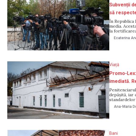
Subvenții de
să respecte 
În Republica
media. Acesta
la fortificar
media și să î
Ecaterina Arv
interes socia
de
Viață
Promo-Lex: 
imediată. Re
Penitenciarul
depășită, iar
standardelor
Lex întocmit 
Ana-Maria Do
în penitencia
trebuie să i
Bani