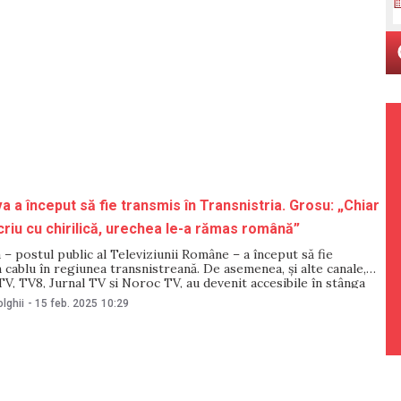
 a început să fie transmis în Transnistria. Grosu: „Chiar
criu cu chirilică, urechea le-a rămas română”
 postul public al Televiziunii Române – a început să fie
 cablu în regiunea transnistreană. De asemenea, și alte canale,
, TV8, Jurnal TV și Noroc TV, au devenit accesibile în stânga
ecizările au fost făcute de președintele Parlamentului, Igor
lghii
-
15 feb. 2025
10:29
rul