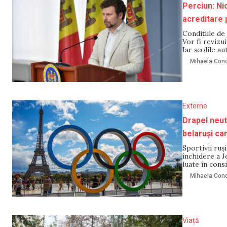
Perciun: Ni
acreditare 
Condițiile de
Vor fi revizu
Iar școlile a
Precizările a
Mihaela Cono
de
Externe
Drapel neutr
belaruși car
Sportivii ruș
închidere a J
luate în consi
belarușii vor
Mihaela Cono
a
Viață