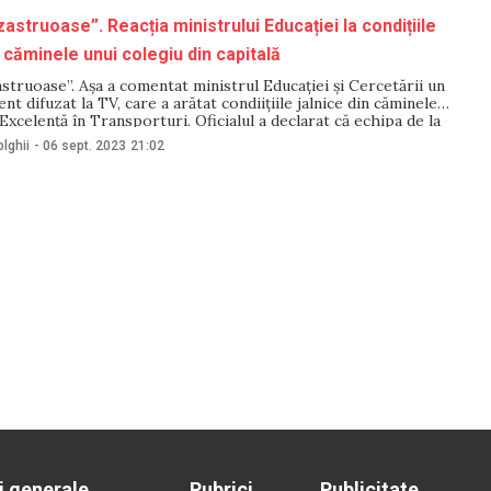
astruoase”. Reacția ministrului Educației la condițiile
 căminele unui colegiu din capitală
struoase”. Așa a comentat ministrul Educației și Cercetării un
nt difuzat la TV, care a arătat condiițiile jalnice din căminele
Excelență în Transporturi. Oficialul a declarat că echipa de la
nvestiga situația și va dicuta cu administrația colegiului pentru a
lghii
-
06 sept. 2023
21:02
e mijloacele
i generale
Rubrici
Publicitate