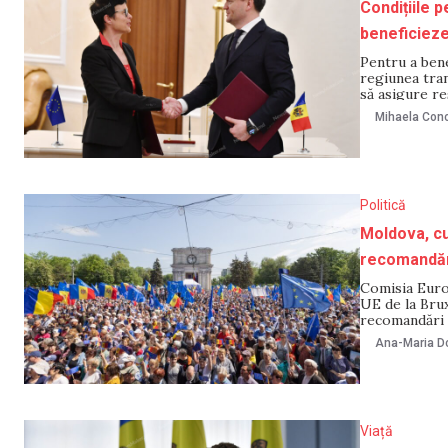
Condițiile 
beneficieze
Pentru a bene
regiunea tran
să asigure re
elaboreze un 
Mihaela Cono
actualizate ta
Politică
Moldova, cu
recomandăr
Comisia Euro
UE de la Brux
recomandări 
Integrare Eu
Ana-Maria Do
este adoptare
Viață