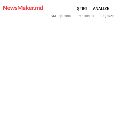
ȘTIRI
ANALIZE
NM Espresso
Transnistria
Găgăuzia