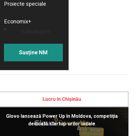
Proiecte speciale
Economix+
Subcategorii
Susține NM
Lucru în Chișinău
Glovo lansează Power Up în Moldova, competiția
dedicată startup-urilor locale