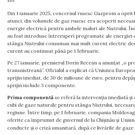
***
Din 1 ianuarie 2025, concernul rusesc Gazprom a oprit l
atunci, din volumele de gaz rusesc era acoperit necesar
energie electrică pentru ambele maluri ale Nistrului. Î
au fost introduse întreruperi programate ale energiei e
stânga Nistrului consumau mai mult curent electric de
curent au continuat până pe 1 februarie.
Pe 27 ianuarie, premierul Dorin Recean a anunțat „o pr
transnistreană”. Oficialul a explicat că Uniunea Europe
sprijin imediat, de 30 de milioane de euro, pentru depăș
sprijin include 3 componente.
Prima componentă
se referă la intervenția imediată ș
cubi de gaze naturale pentru stânga Nistrului, necesare
regiune. Între timp, pe 1 februarie, compania Moldovaga
oferite ca împrumut de guvernul de la Chișinău și Uniu
conducte și o criză umanitară, după ce livrările de gaze