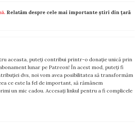
nă.
Relatăm despre cele mai importante știri din țară
ntru aceasta, puteți contribui printr-o donație unică prin
abonament lunar pe Patreon! În acest mod, puteți fi
tribuției dvs, noi vom avea posibilitatea să transformăm
 ceea ce este la fel de important, să rămânem
rimi un mic cadou. Accesați linkul pentru a fi complicele