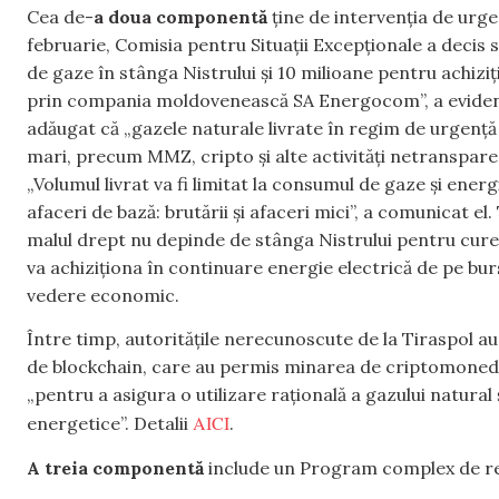
Cea de-
a doua componentă
ține de intervenția de urge
februarie, Comisia pentru Situații Excepționale a decis 
de gaze în stânga Nistrului și 10 milioane pentru achiziț
prin compania moldovenească SA Energocom”, a evidenția
adăugat că „gazele naturale livrate în regim de urgenț
mari, precum MMZ, cripto și alte activități netranspare
„Volumul livrat va fi limitat la consumul de gaze și energi
afaceri de bază: brutării și afaceri mici”, a comunicat el
malul drept nu depinde de stânga Nistrului pentru curen
va achiziționa în continuare energie electrică de pe burs
vedere economic.
Între timp, autoritățile nerecunoscute de la Tiraspol au d
de blockchain, care au permis minarea de criptomonede î
„pentru a asigura o utilizare rațională a gazului natural 
AICI
energetice”. Detalii
.
A treia componentă
include un Program complex de rez