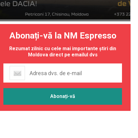
Abonați-vă la NM Espresso
Rezumat zilnic cu cele mai importante știri din
Moldova direct pe emailul dvs