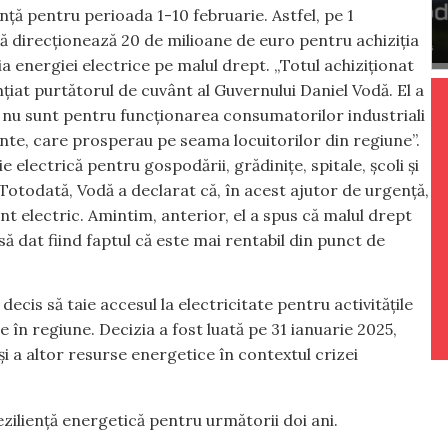
nță pentru perioada 1-10 februarie. Astfel, pe 1
să direcționează 20 de milioane de euro pentru achiziția
ia energiei electrice pe malul drept. „Totul achiziționat
t purtătorul de cuvânt al Guvernului Daniel Vodă. El a
ă nu sunt pentru funcționarea consumatorilor industriali
nte, care prosperau pe seama locuitorilor din regiune”.
e electrică pentru gospodării, grădinițe, spitale, școli și
. Totodată, Vodă a declarat că, în acest ajutor de urgență,
t electric. Amintim, anterior, el a spus că malul drept
ă dat fiind faptul că este mai rentabil din punct de
ecis să taie accesul la electricitate pentru activitățile
n regiune. Decizia a fost luată pe 31 ianuarie 2025,
și a altor resurse energetice în contextul crizei
iliență energetică pentru următorii doi ani.