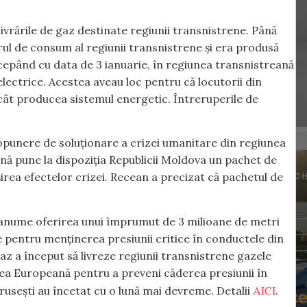
ivrările de gaz destinate regiunii transnistrene. Până
ul de consum al regiunii transnistrene și era produsă
ncepând cu data de 3 ianuarie, în regiunea transnistreană
lectrice. Acestea aveau loc pentru că locutorii din
cât producea sistemul energetic. Întreruperile de
opunere de soluționare a crizei umanitare din regiunea
ană pune la dispoziția Republicii Moldova un pachet de
irea efectelor crizei. Recean a precizat că pachetul de
i anume oferirea unui împrumut de 3 milioane de metri
 pentru menținerea presiunii critice în conductele din
z a început să livreze regiunii transnistrene gazele
nea Europeană pentru a preveni căderea presiunii în
AICI
 rusești au încetat cu o lună mai devreme. Detalii
.