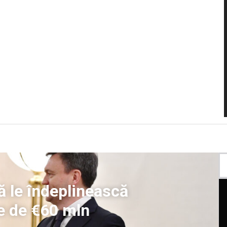
să le îndeplinească
ze de €60 mln