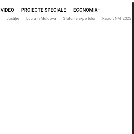
VIDEO
PROIECTE SPECIALE
ECONOMIX+
Justiție
Lucru în Moldova
Sfaturile expertului
Raport NM ‘2025