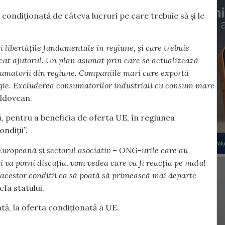
condiționată de câteva lucruri pe care trebuie să și le
i libertățile fundamentale în regiune, și care trebuie
icat ajutorul. Un plan asumat prin care se actualizează
onsumatorii din regiune. Companiile mari care exportă
ergie. Excluderea consumatorilor industriali cu consum mare
oldovean.
, pentru a beneficia de oferta UE, în regiunea
ndiții”.
 Europeană și sectorul asociativ – ONG-urile care au
i va porni discuția, vom vedea care va fi reacția pe malul
 acestor condiții ca să poată să primească mai departe
efa statului.
ă, la oferta condiționată a UE.