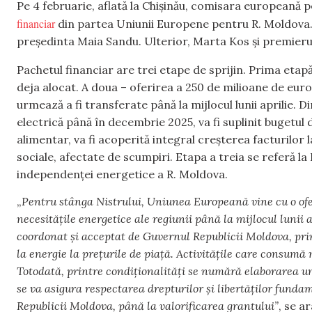
Pe 4 februarie, aflată la Chișinău, comisara europeană
financiar
din partea Uniunii Europene pentru R. Moldova. A
președinta Maia Sandu. Ulterior, Marta Kos și premier
Pachetul financiar are trei etape de sprijin. Prima etap
deja alocat. A doua – oferirea a 250 de milioane de eur
urmează a fi transferate până la mijlocul lunii aprilie. D
electrică până în decembrie 2025, va fi suplinit bugetu
alimentar, va fi acoperită integral creșterea facturilor l
sociale, afectate de scumpiri. Etapa a treia se referă la P
independenței energetice a R. Moldova.
„
Pentru stânga Nistrului, Uniunea Europeană vine cu o ofe
necesitățile energetice ale regiunii până la mijlocul lunii 
coordonat și acceptat de Guvernul Republicii Moldova, prin
la energie la prețurile de piață. Activitățile care consumă
Totodată, printre condiționalități se numără elaborarea u
se va asigura respectarea drepturilor și libertăților fund
Republicii Moldova, până la valorificarea grantului”
, se a