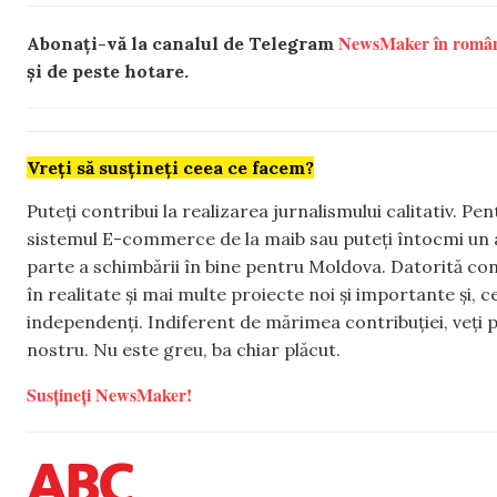
NewsMaker în româ
Abonați-vă la canalul de Telegram
și de peste hotare.
Vreți să susțineți ceea ce facem?
Puteți contribui la realizarea jurnalismului calitativ. Pe
sistemul E-commerce de la maib sau puteți întocmi un 
parte a schimbării în bine pentru Moldova. Datorită con
în realitate și mai multe proiecte noi și importante și,
independenți. Indiferent de mărimea contribuției, veți p
nostru. Nu este greu, ba chiar plăcut.
Susțineți NewsMaker!