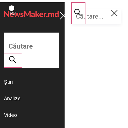
ROMÂNĂ
Susține
RU
NM
Știri
Analize
Video