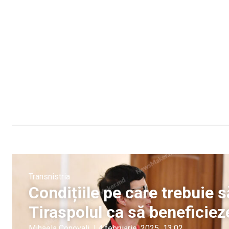
Transnistria
Condițiile pe care trebuie 
Tiraspolul ca să beneficie
Mihaela Conovali
|
4 februarie, 2025
13:02