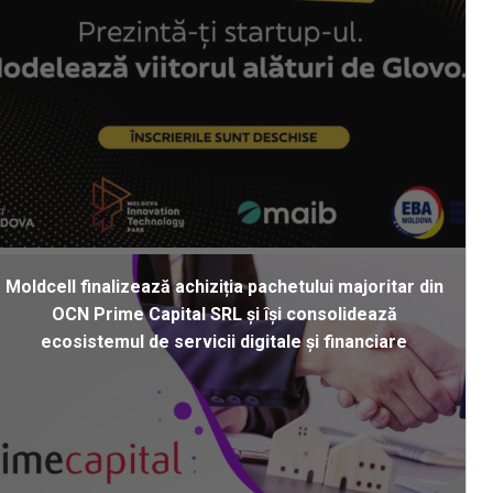
Moldcell finalizează achiziția pachetului majoritar din
OCN Prime Capital SRL și își consolidează
ecosistemul de servicii digitale și financiare