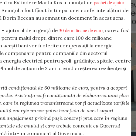
pachet de ajutor
 pentru Extindere Marta Kos a anunțat un
nunțul a fost făcut în timpul unei conferințe alături de
ul Dorin Recean au semnat un document în acest sens.
30 de milioane de euro
ă – ajutorul de urgență de
, care a fost
o pentru malul drept, dintre care 100 de milioane
in acești bani vor fi oferite compensații la energia
l de compensare pentru companiile din sectorul
a energia electrică pentru școli, grădinițe, spitale, centre
lanul de acțiuni de 2 ani privind creșterea rezilienței și
rtă condiționată de 60 milioane de euro, pentru a acoperi
aprilie. Asistența va fi condiționată de elaborarea unui plan
 care în regiunea transnistreană vor fi actualizate tarifele
 multă energie nu vor putea beneficia de acest suport.
nui angajament privind pașii concreți prin care în regiune
amentale ale omului și care trebuie convenit cu Guvernul
rată într-un comunicat al Guvernului.