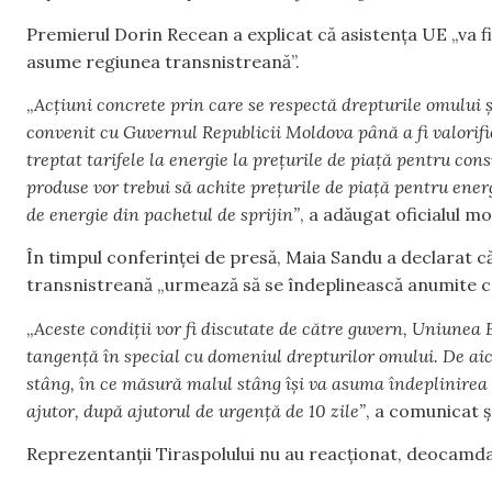
Premierul Dorin Recean a explicat că asistența UE „va fi 
asume regiunea transnistreană”.
„
Acțiuni concrete prin care se respectă drepturile omului ș
convenit cu Guvernul Republicii Moldova până a fi valorif
treptat tarifele la energie la prețurile de piață pentru c
produse vor trebui să achite prețurile de piață pentru en
de energie din pachetul de sprijin”
, a adăugat oficialul m
În timpul conferinței de presă, Maia Sandu a declarat că
transnistreană „urmează să se îndeplinească anumite co
„
Aceste condiții vor fi discutate de către guvern, Uniunea
tangență în special cu domeniul drepturilor omului. De aic
stâng, în ce măsură malul stâng își va asuma îndeplinirea
ajutor, după ajutorul de urgență de 10 zile”
, a comunicat ș
Reprezentanții Tiraspolului nu au reacționat, deocamdat