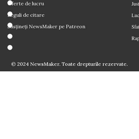
Oferte de lucru
Just
Reguli de citare
Luc
Susțineți NewsMaker pe Patreon
Sfat
Rap
© 2024 NewsMaker. Toate drepturile rezervate.