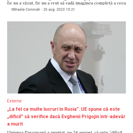
fie nu a văzut, fie nu a vrut să vadă imaginea completă a ceea
ce se întâmplă în țară”. Kadîrov a spus că i-a cerut lui
Mihaela Conovali
-
25 aug. 2023
10:21
Prigojin „să-și lase ambițiile personale”, însă „așa era
Externe
„La fel ca multe lucruri în Rusia”. UE spune că este
„dificil” să verifice dacă Evghenii Prigojin într-adevăr
a murit
Uniunea Europeană a anunțat, pe 24 august, că este ”dificil