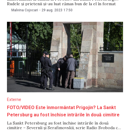
Rudele și prietenii și-au luat rămas bun de la el în format
închis. Despre aceasta a informat, pe 29 august, serviciul de
Malvina Cojocari
-
29 aug. 2023
17:50
presă al liderului decedat al mercenarilor Wagner,
informează Важные истории. Tot astăzi, președintele
Federației
Externe
FOTO/VIDEO Este înmormântat Prigojin? La Sankt
Petersburg au fost închise intrările în două cimitire
La Sankt Petersburg au fost închise intrările în două
cimitire – Severnîi și Serafimovskii, scrie Radio Svoboda cu