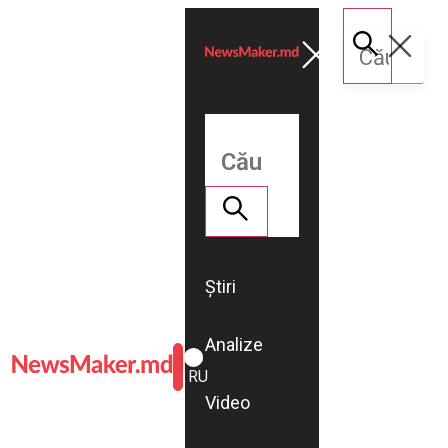
Știri
Analize
ROMÂNĂ
RU
Video