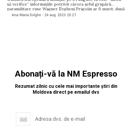
să verifice” informaţiile potrivit cărora șeful grupării
paramilitare ruse Wagner Evgheni Prigojin ar fi murit, după
prăbuşirea avionului Embraer 600 în Rusia. Unul dintre
Ana-Maria Dolghii
-
24 aug. 2023
20:27
purtători de cuvânt a diplomației europene Peter Stano a
declarat că, la fel ca multe alte
Abonați-vă la NM Espresso
Rezumat zilnic cu cele mai importante știri din
Moldova direct pe emailul dvs