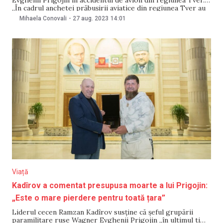
„În cadrul anchetei prăbușirii aviatice din regiunea Tver au
fost finalizate examinările genetice moleculare. Conform
Mihaela Conovali
-
27 aug. 2023
14:01
rezultatelor, identitățile tuturor celor 10 morți au fost
stabilite, acestea corespund listei menționate în foaia de
zbor”,
Viață
Kadîrov a comentat presupusa moarte a lui Prigojin:
„Este o mare pierdere pentru toată țara”
Liderul cecen Ramzan Kadîrov susține că șeful grupării
paramilitare ruse Wagner Evghenii Prigojin „în ultimul timp