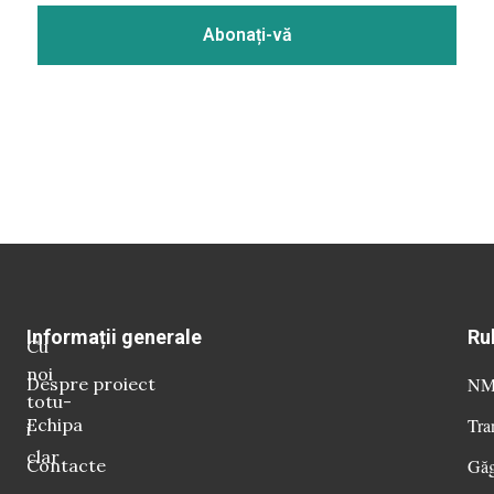
Informații generale
Ru
Cu
noi
Despre proiect
NM 
totu-
Echipa
Tra
i
clar
Contacte
Găg