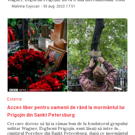
dintre motivele care stă la baza acestei decizii este
Malvina Cojocari
-
30 aug. 2023
17:51
versiunea despre „omorul intenționat”, potrivit lui Peskov,
informează Meduza. Dmitri Peskov a informat că ancheta
privind prăbușirea
Externe
Acces liber pentru oamenii de rând la mormântul lui
Prigojin din Sankt Petersburg
Cei care doresc să își ia rămas bun de la fondatorul grupului
militar Wagner, Evghenii Prigojin, sunt lăsați să intre în
cimitirul Porohov din Sankt Petersburg, după ce mormântul