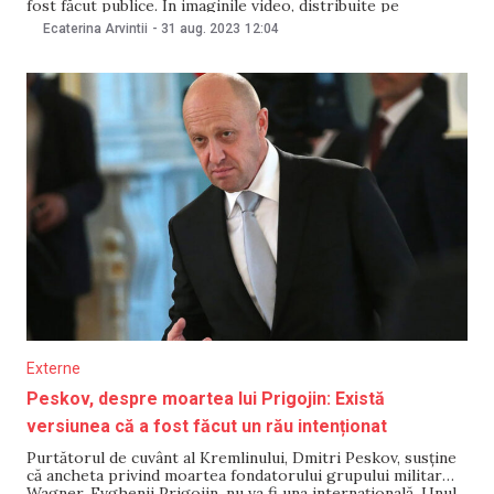
fost făcut publice. În imaginile video, distribuite pe
Telegram, care se presupune că au fost făcute cu câteva
Ecaterina Arvintii
-
31 aug. 2023
12:04
zile înainte de tragedia aviatică în care Prigojin și-a pierdut
viața, liderul Wagner a dat
Externe
Peskov, despre moartea lui Prigojin: Există
versiunea că a fost făcut un rău intenționat
Purtătorul de cuvânt al Kremlinului, Dmitri Peskov, susține
că ancheta privind moartea fondatorului grupului militar
Wagner, Evghenii Prigojin, nu va fi una internațională. Unul