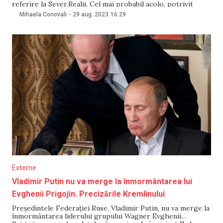
referire la Sever.Realii. Cel mai probabil acolo, potrivit
sursei, are loc înmormântarea liderilor Wagner. Sursa a
Mihaela Conovali
-
29 aug. 2023
16:29
menționat, cu referire la informațiile neoficiale, că liderul
mercenarilor Wagner Evghenii Prigojin va fi înmormântat la
Externe
Vladimir Putin nu va merge la înmormântarea lui
Evghenii Prigojin. Precizările Kremlinului
Președintele Federației Ruse, Vladimir Putin, nu va merge la
înmormântarea liderului grupului Wagner Evghenii