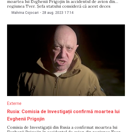
moartea lui Evghenii Prigojin în accidentul de avion din
regiunea Tver. Șefa statului consideră că acest deces
demonstrează că Rusia este o ţară care nu are justiţie.
Malvina Cojocari
-
28 aug. 2023
17:14
Declarațiile au fost făcute de către lidera de la Chișinău în
cadrul unui interviu realizat de
Externe
Rusia: Comisia de Investigații confirmă moartea lui
Evghenii Prigojin
Comisia de Investigații din Rusia a confirmat moartea lui
Evghenii Prigojin în accidentul de avion din regiunea Tver.