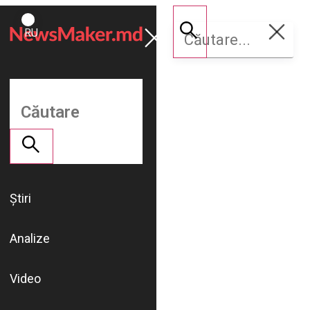
ROMÂNĂ
Susține
RU
NM
Știri
Analize
Video