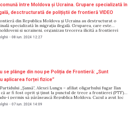
comună între Moldova și Ucraina. Grupare specializată în
gală, desctructurată de polițiștii de frontieră VIDEO
frontieră din Republica Moldova și Ucraina au destructurat o
nală specializată în migrația ilegală. Gruparea, care este
oldoveni și ucraineni, organizau trecerea ilicită a frontierei
oldova pentru bărbați din țara vecină și, ulterior, deplasarea
lghii
-
08 iun. 2024
12:27
niunii Europene. Beneficiarii plăteau câte 10 000
 se plânge din nou pe Poliția de Frontieră: „Sunt
 aplicarea forței fizice”
Partidului „Șansă”, Alexei Lungu – afiliat oligarhului fugar Ilan
că ar fi fost oprit și ținut la punctul de trece a frontierei (PTF)
indu-i permis să părăsească Republica Moldova. Cazul a avut loc
ontactată de NM, purtătoarea de cuvânt a Inspectoratului
lghii
-
07 iun. 2024
14:09