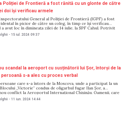
 Poliției de Frontieră a fost rănită cu un glonte de către
i doi își verificau armele
Inspectoratului General al Poliției de Frontieră (IGPF) a fost
idental în picior de către un coleg, în timp ce își verificau
a avut loc în dimineața zilei de 14 iulie, la SPF Cahul. Potrivit
t publicat de IGPF, în timpul verificării unei arme
lghii
-
15 iul. 2024
09:37
 scandal la aeroport cu susținătorii lui Șor, întorși de la
persoană s-a ales cu proces verbal
rsoane care s-a întors de la Moscova, unde a participat la un
Blocului „Victorie” condus de oligarhul fugar Ilan Șor, a
ou conflict la Aeroportul Internațional Chișinău. Oamenii, care
emulțumiți că procedurile de control ar dura prea mult, s-au
lghii
-
11 iun. 2024
14:44