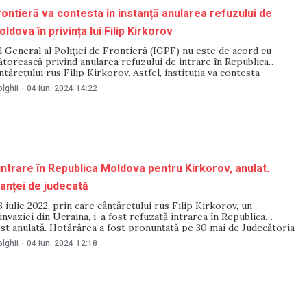
Frontieră va contesta în instanță anularea refuzului de
oldova în privința lui Filip Kirkorov
 General al Poliției de Frontieră (IGPF) nu este de acord cu
ătorească privind anularea refuzului de intrare în Republica
tărețului rus Filip Kirkorov. Astfel, instituția va contesta
izările au fost făcute de purtătoarea de cuvânt IGPF, Raisa
lghii
-
04 iun. 2024
14:22
tru TV8. Contactată pentru o reacție la
intrare în Republica Moldova pentru Kirkorov, anulat.
tanței de judecată
8 iulie 2022, prin care cântărețului rus Filip Kirkorov, un
 invaziei din Ucraina, i-a fost refuzată intrarea în Republica
st anulată. Hotărârea a fost pronunțată pe 30 mai de Judecătoria
iul Rîșcani. Potrivit hotărârii judecătorești, Filip Kirkorov a
lghii
-
04 iun. 2024
12:18
țiune în contencios