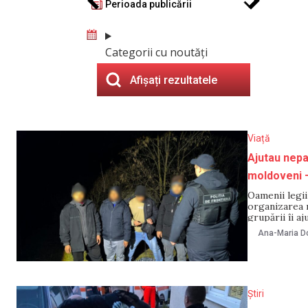
Perioada publicării
Categorii cu noutăți
Afișați rezultatele
Viață
Ajutau nepa
moldoveni –
Oamenii legii
organizarea m
grupării îi a
Moldova să tr
Ana-Maria Do
variau între 
Știri