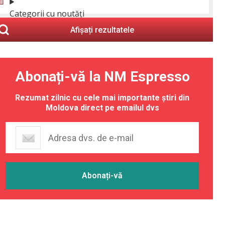
Categorii cu noutăți
Afișați rezultatele
Abonați-vă la NM Espresso
Rezumat zilnic cu cele mai importante știri din
Moldova direct pe emailul dvs