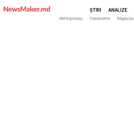
ȘTIRI
ANALIZE
NM Espresso
Transnistria
Găgăuzia