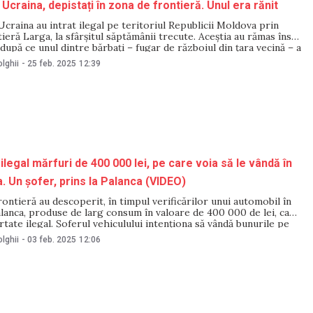
n Ucraina, depistați în zona de frontieră. Unul era rănit
 Ucraina au intrat ilegal pe teritoriul Republicii Moldova prin
ieră Larga, la sfârșitul săptămânii trecute. Aceștia au rămas însă
 după ce unul dintre bărbați – fugar de războiul din țara vecină – a
ctură gravă la gleznă și nu se mai
lghii
-
25 feb. 2025
12:39
legal mărfuri de 400 000 lei, pe care voia să le vândă în
a. Un șofer, prins la Palanca (VIDEO)
 frontieră au descoperit, în timpul verificărilor unui automobil în
alanca, produse de larg consum în valoare de 400 000 de lei, care
tate ilegal. Șoferul vehiculului intenționa să vândă bunurile pe
egiunea transnistreană. Precizările au fost făcute de
lghii
-
03 feb. 2025
12:06
 General al Poliției de Frontieră