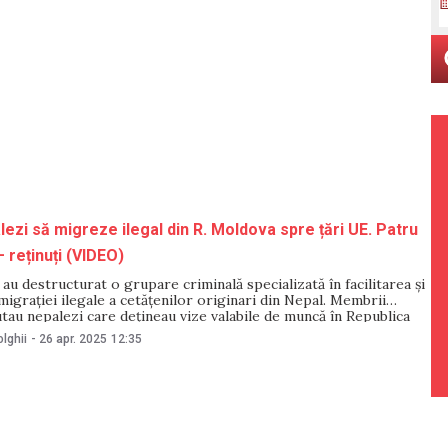
lezi să migreze ilegal din R. Moldova spre țări UE. Patru
 reținuți (VIDEO)
 au destructurat o grupare criminală specializată în facilitarea și
igrației ilegale a cetățenilor originari din Nepal. Membrii
jutau nepalezi care dețineau vize valabile de muncă în Republica
eacă ilegal frontiera de stat către țări UE, percepând plăți care
lghii
-
26 apr. 2025
12:35
2 000 și