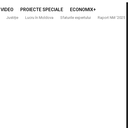
VIDEO
PROIECTE SPECIALE
ECONOMIX+
Justiție
Lucru în Moldova
Sfaturile expertului
Raport NM ‘2025