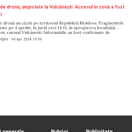
e dronă, depistate la Vulcănești. Accesul în zonă a fost
t
de dronă au căzut pe teritoriul Republicii Moldova. Fragmentele
ate pe 4 aprilie, în jurul orei 14:15, în apropierea localității
eni, raionul Vulcănești. Informațiile au fost confirmate de
 General al Poliției de Frontieră (IGPF), într-un comunicat.
lghii
-
04 apr. 2024
16:56
, fragmentele de dronă descoperite la Vulcănești conțin
i generale
Rubrici
Publicitate