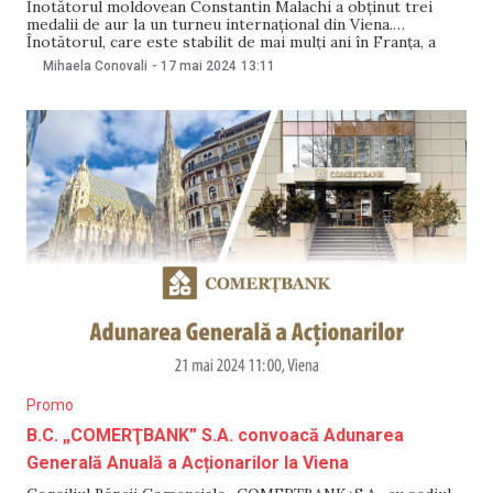
Înotătorul moldovean Constantin Malachi a obținut trei
medalii de aur la un turneu internațional din Viena.
Înotătorul, care este stabilit de mai mulți ani în Franța, a
evoluat la competiție alături de sportivi din 9 țări. El a
Mihaela Conovali
-
17 mai 2024
13:11
reprezentat Moldova. Precizările au fost făcute de
Comitetul național olimpic și sportiv
Promo
B.C. „COMERŢBANK” S.A. convoacă Adunarea
Generală Anuală a Acționarilor la Viena