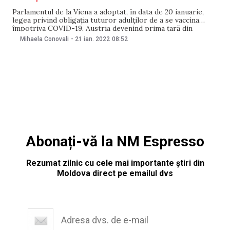
Parlamentul de la Viena a adoptat, în data de 20 ianuarie,
legea privind obligaţia tuturor adulţilor de a se vaccina
împotriva COVID-19, Austria devenind prima ţară din
Uniunea Europeană care ia o astfel de măsură pentru a
Mihaela Conovali
-
21 ian. 2022
08:52
lupta împotriva pandemiei, în pofida numeroaselor
proteste de stradă, relatează Digi24.ro. Proiectul de
Abonați-vă la NM Espresso
Rezumat zilnic cu cele mai importante știri din
Moldova direct pe emailul dvs