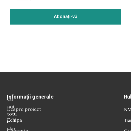
Informații generale
Ru
Cu
noi
Despre proiect
NM 
totu-
Echipa
Tra
i
clar
Contacte
Găg