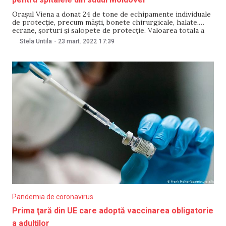
Orașul Viena a donat 24 de tone de echipamente individuale
de protecție, precum măști, bonete chirurgicale, halate,
ecrane, șorturi și salopete de protecție. Valoarea totala a
donației este de 440 de mii de euro. Lotul de ajutor
Stela Untila
-
23 mart. 2022
17:39
umanitar a fost transmis Spitalului Raional Taraclia. Cu
această ocazie, a fost organizată
Pandemia de coronavirus
Prima ţară din UE care adoptă vaccinarea obligatorie
a adulţilor