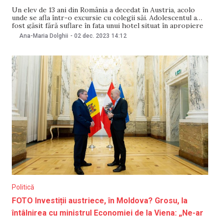
Un elev de 13 ani din România a decedat în Austria, acolo
unde se afla într-o excursie cu colegii săi. Adolescentul a
fost găsit fără suflare în fața unui hotel situat în apropiere
de Viena, unde era cazat. Cazul a avut loc pe 1 decembrie,
Ana-Maria Dolghii
-
02 dec. 2023
14:12
relatează Antena 3. Oamenii legii
Politică
FOTO Investiții austriece, în Moldova? Grosu, la
întâlnirea cu ministrul Economiei de la Viena: „Ne-ar