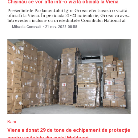
Chișinău se vor afla într-o vizită oficială la Viena
Președintele Parlamentului Igor Grosu efectuează o vizită
oficială la Viena. În perioada 21-23 noiembrie, Grosu va avea
întrevederi inclusiv cu președintele Consiliului Național al
Austriei, ministrul Federal pentru Afaceri Europene și
Mihaela Conovali
-
21 nov. 2023
08:58
Internaționale și cu ministrul Federal al Muncii și Afacerilor
Economice. La Viena, Grosu va fi însoțit de patru deputați
Bani
Viena a donat 29 de tone de echipament de protecție
pentru spitalele din sudul Moldovei