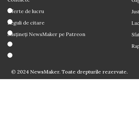
Oferte de lucru
Just
Reguli de citare
Luc
Susțineți NewsMaker pe Patreon
Sfat
Rap
© 2024 NewsMaker. Toate drepturile rezervate.