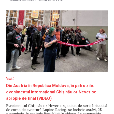
Mihaela Conovali
-
18 mai 2026
12:37
Band, un proiect fondat de DJ-ul austriac Marcus Füreder,
cunoscut după numele de
Viață
Din Austria în Republica Moldova, în patru zile:
evenimentul internațional Chișinău or Never se
apropie de final (VIDEO)
Evenimentul Chișinău or Never, organizat de seria britanică
de curse de aventură Lupine Racing, se încheie astăzi, 25
octombrie, în capitala Republicii Moldova. La competiție