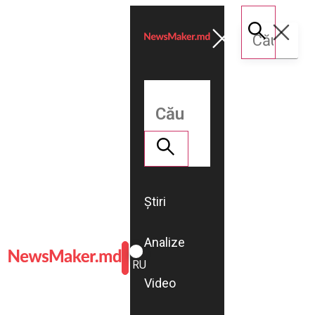
Știri
Analize
ROMÂNĂ
RU
Video