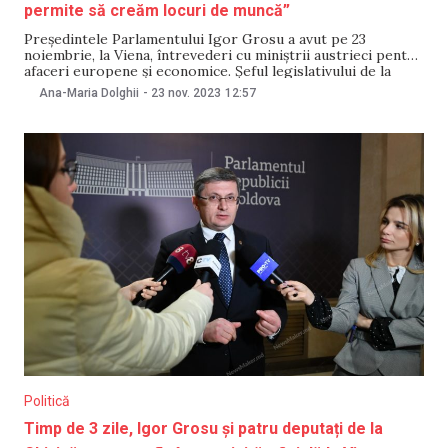
permite să creăm locuri de muncă”
Președintele Parlamentului Igor Grosu a avut pe 23
noiembrie, la Viena, întrevederi cu miniștrii austrieci pentru
afaceri europene și economice. Șeful legislativului de la
Chișinău a discutat cu oficialii austrieci despre agenda de
Ana-Maria Dolghii
-
23 nov. 2023
12:57
reforme a Republicii Moldova. Reprezentanții Parlamentului
au precizat, într-un comunicat, că la întrevederea cu
ministrul Federal pentru
Politică
Timp de 3 zile, Igor Grosu și patru deputați de la