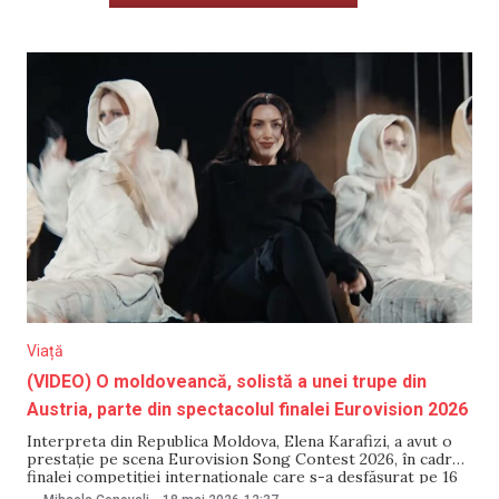
Viață
(VIDEO) O moldoveancă, solistă a unei trupe din
Austria, parte din spectacolul finalei Eurovision 2026
Interpreta din Republica Moldova, Elena Karafizi, a avut o
prestație pe scena Eurovision Song Contest 2026, în cadrul
finalei competiției internaționale care s-a desfășurat pe 16
mai la Viena. Karafizi a evoluat alături de trupa Parov Stelar