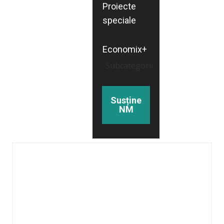
Proiecte
speciale
Economix+
Subcategorii
Susține
NM