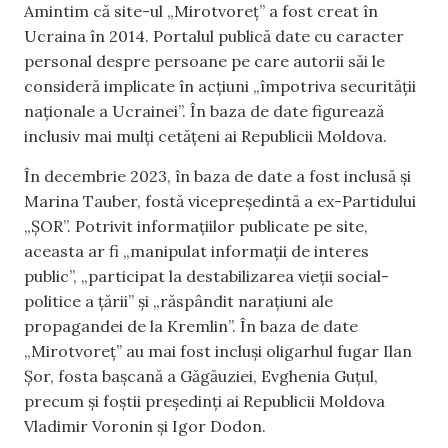
Amintim că site-ul „Mirotvoreț” a fost creat în
Ucraina în 2014. Portalul publică date cu caracter
personal despre persoane pe care autorii săi le
consideră implicate în acțiuni „împotriva securității
naționale a Ucrainei”. În baza de date figurează
inclusiv mai mulți cetățeni ai Republicii Moldova.
În decembrie 2023, în baza de date a fost inclusă și
Marina Tauber, fostă vicepreședintă a ex-Partidului
„ȘOR”. Potrivit informațiilor publicate pe site,
aceasta ar fi „manipulat informații de interes
public”, „participat la destabilizarea vieții social-
politice a țării” și „răspândit narațiuni ale
propagandei de la Kremlin”. În baza de date
„Mirotvoreț” au mai fost incluși oligarhul fugar Ilan
Șor, fosta bașcană a Găgăuziei, Evghenia Guțul,
precum și foștii președinți ai Republicii Moldova
Vladimir Voronin și Igor Dodon.