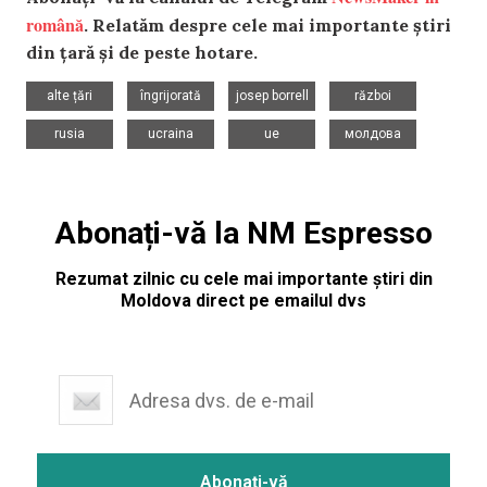
română
. Relatăm despre cele mai importante știri
din țară și de peste hotare.
,
,
,
,
alte țări
îngrijorată
josep borrell
război
,
,
,
rusia
ucraina
ue
молдова
Abonați-vă la NM Espresso
Rezumat zilnic cu cele mai importante știri din
Moldova direct pe emailul dvs