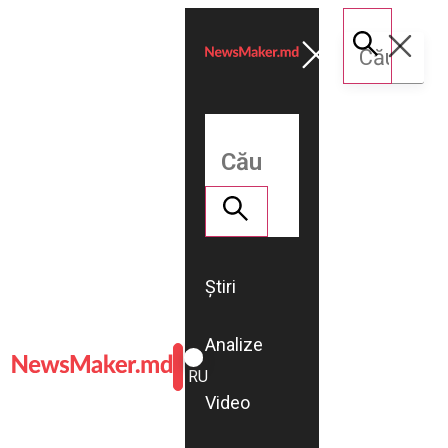
Știri
Analize
ROMÂNĂ
RU
Video