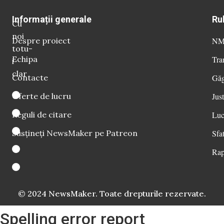
Informații generale
Ru
Cu
noi
Despre proiect
NM 
totu-
Echipa
Tra
i
clar
Contacte
Găg
Oferte de lucru
Just
Reguli de citare
Luc
Susțineți NewsMaker pe Patreon
Sfat
Rap
© 2024 NewsMaker. Toate drepturile rezervate.
Spelling error report