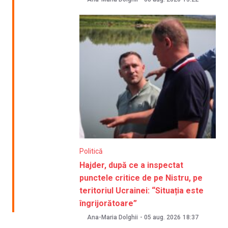
Politică
Hajder, după ce a inspectat
punctele critice de pe Nistru, pe
teritoriul Ucrainei: “Situația este
îngrijorătoare”
Ana-Maria Dolghii
-
05 aug. 2026
18:37