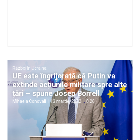
Război în Ucraina
UE este îngrijorată că Putin va
extinde acțiunile militare spre alte
țări – spune Josep Borrell
Mihaela Conovali
|
13 martie, 2022
10:26