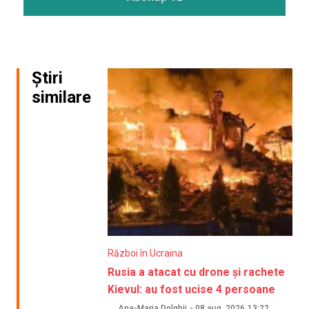
Știri
similare
Război în Ucraina
Rusia a atacat cu drone și rachete
Kievul: au fost ucise 4 persoane
Ana-Maria Dolghii
-
08 aug. 2026
13:22