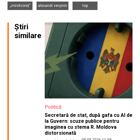
,
,
„mirotvoreț”
alexandr verșinin
top
Știri
similare
Politică
Secretară de stat, după gafa cu AI de
la Guvern: scuze publice pentru
imaginea cu stema R. Moldova
distorsionată
08.08.2026 11:09