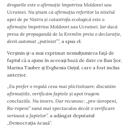
drogurile este o afirmație împotriva Moldovei sau
Ucrainei. Nu știam că afirmația referitor la nivelul
apei de pe Nistru și catastrofa ecologică este o
afirmație împotriva Moldovei sau Ucrainei. Iar dacă
presa de propagandă de la Kremlin preia o declarație,
devii automat „putinist”
”, a spus el.
Verșinin și-a mai exprimat nemulțumirea față de
faptul că a ajuns în aceeași bază de date cu Ilan Șor,
Marina Tauber și Evghenia Guțul, care a fost inclus
anterior.
„
Eu prefer o regulă ceva mai plictisitoare: discutăm
afirmațiile, verificăm faptele și apoi tragem
concluziile. Nu invers. Dar recunosc: „pro-ăvropeni,
Ru-ropeni” sună mai spectaculos decât o verificare
serioasă a faptelor
”, a adăugat deputatul
„Democrația Acasă”.