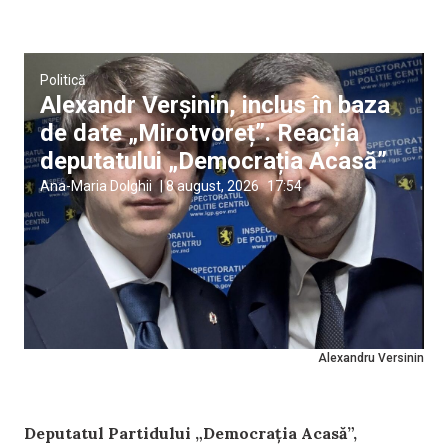
Politică
Alexandr Verșinin, inclus în baza
de date „Mirotvoreț”. Reacția
deputatului „Democrația Acasă”
Ana-Maria Dolghii
|
8 august, 2026
17:54
Alexandru Versinin
Deputatul Partidului „Democrația Acasă”,