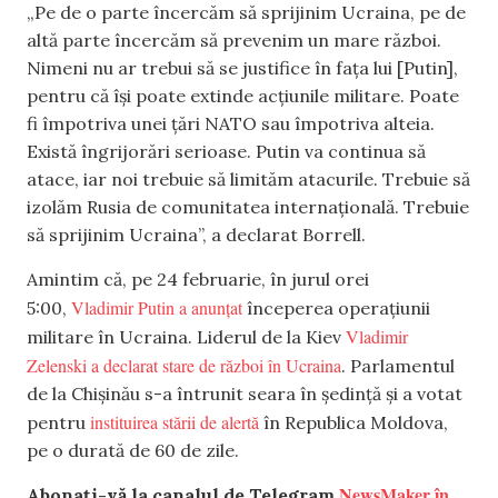
„Pe de o parte încercăm să sprijinim Ucraina, pe de
altă parte încercăm să prevenim un mare război.
Nimeni nu ar trebui să se justifice în fața lui
[Putin],
pentru că își poate extinde acțiunile militare. Poate
fi împotriva unei țări NATO sau împotriva alteia.
Există îngrijorări serioase. Putin va continua să
atace, iar noi trebuie să limităm atacurile. Trebuie să
izolăm Rusia de comunitatea internațională. Trebuie
să sprijinim Ucraina”, a declarat Borrell.
Amintim că, pe 24 februarie, în jurul orei
Vladimir Putin a anunțat
5:00,
începerea operațiunii
Vladimir
militare în Ucraina. Liderul de la Kiev
Zelenski a declarat stare de război în Ucraina
. Parlamentul
de la Chișinău s-a întrunit seara în ședință și a votat
instituirea stării de alertă
pentru
în Republica Moldova,
pe o durată de 60 de zile.
NewsMaker în
Abonați-vă la canalul de Telegram