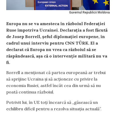
Guvernul Republicii Moldova
Europa nu se va amesteca în războiul Federației
Ruse împotriva Ucrainei. Declarația a fost făcută
de Josep Borrell, șeful diplomației europene, în
cadrul unui interviu pentru
CNN TÜRK. El a
declarat că Europa nu vrea ca războiul să se
răspândească, așa că o intervenție militară nu va
fi.
Borrell a menționat că partea europeană ar trebui
să sprijine Ucraina și să acționeze cu privire la
economia Rusiei, astfel încât cea din urmă să nu
poată continua războiul.
Potrivit lui, în UE toți încearcă să „găsească un
echilibru dificil pentru a rezolva situația actuală”.