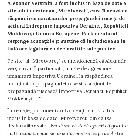
Alexandr Verșinin, a fost inclus în baza de date a
site-ului ucrainean „Mirotvoreț”, care îl acuză de
răspândirea narațiunilor propagandei ruse și de
acțiuni îndreptate împotriva Ucrainei, Republicii
Moldova și Uniunii Europene. Parlamentarul
respinge acuzațiile și susține că includerea sa în
listă are legătură cu declarațiile sale publice.
Pe site-ul „Mirotvoreț” se menționează că Alexandr
Verșinin ar fi participat „la acte de agresiune
umanitară împotriva Ucrainei, la răspândirea
narațiunilor propagandei ruse și la acțiuni de
propagandă rusească împotriva Ucrainei, Republicii
Moldova și UE”.
În reacție, parlamentarul a menționat că a fost
inclus în baza de date „Mirotvoreț” din cauza
declarațiilor sale. „
Nu știam că dacă afirmi că granița
cu Ucraina trebuie securizată, pentru ca pe acolo trec