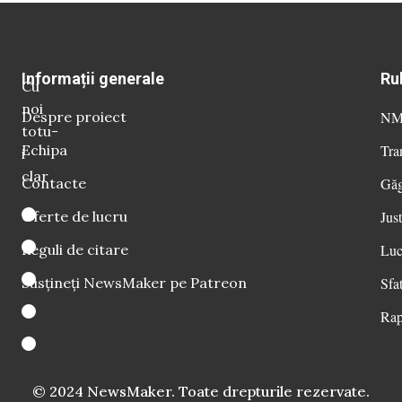
Informații generale
Ru
Cu
noi
Despre proiect
NM 
totu-
Echipa
Tra
i
clar
Contacte
Găg
Oferte de lucru
Just
Reguli de citare
Luc
Susțineți NewsMaker pe Patreon
Sfat
Rap
© 2024 NewsMaker. Toate drepturile rezervate.