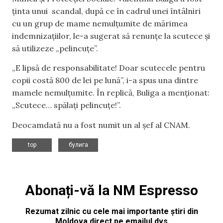
ținta unui scandal, după ce în cadrul unei întâlniri
cu un grup de mame nemulțumite de mărimea
indemnizațiilor, le-a sugerat să renunțe la scutece și
să utilizeze „pelincuțe”.
„E lipsă de responsabilitate! Doar scutecele pentru
copii costă 800 de lei pe lună”, i-a spus una dintre
mamele nemulțumite. În replică, Buliga a menționat:
„Scutece… spălați pelincuțe!”.
Deocamdată nu a fost numit un al șef al CNAM.
,
top
булига
Abonați-vă la NM Espresso
Rezumat zilnic cu cele mai importante știri din
Moldova direct pe emailul dvs