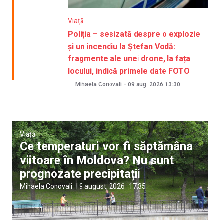
Viață
Poliția – sesizată despre o explozie
și un incendiu la Ștefan Vodă:
fragmente ale unei drone, la fața
locului, indică primele date FOTO
Mihaela Conovali
-
09 aug. 2026
13:30
Viață
Ce temperaturi vor fi săptămâna
viitoare în Moldova? Nu sunt
prognozate precipitații
Mihaela Conovali
|
9 august, 2026
17:35