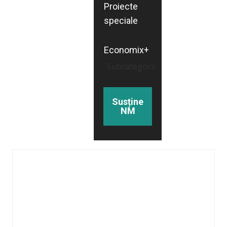
Proiecte
speciale
Economix+
Subcategorii
Susține
NM