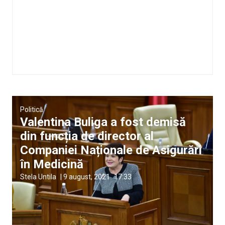
Politică
Valentina Buliga a fost demisă
din funcția de director al
Companiei Naționale de Asigurări
în Medicină
Stela Untila
|
9 august, 2021
17:33