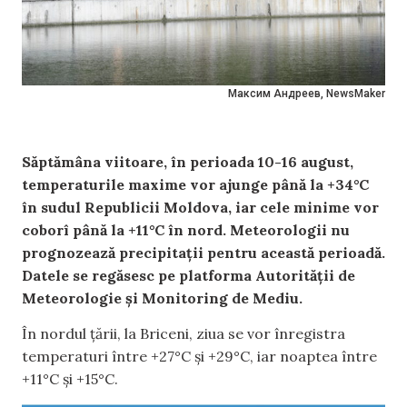
Максим Андреев, NewsMaker
Săptămâna viitoare, în perioada 10-16 august,
temperaturile maxime vor ajunge până la +34°C
în sudul Republicii Moldova, iar cele minime vor
coborî până la +11°C în nord. Meteorologii nu
prognozează precipitații pentru această perioadă.
Datele se regăsesc pe platforma Autorității de
Meteorologie și Monitoring de Mediu.
În nordul țării, la Briceni, ziua se vor înregistra
temperaturi între +27°C și +29°C, iar noaptea între
+11°C și +15°C.