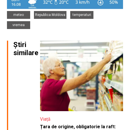
,
,
,
meteo
Republica Moldova
temperaturi
vremea
Știri
similare
Viață
Țara de origine, obligatorie la raft: