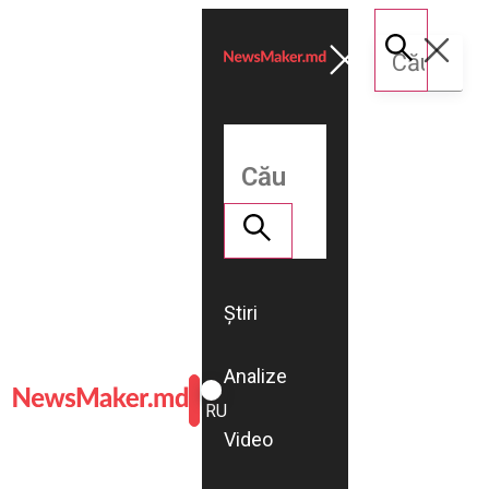
Știri
Analize
ROMÂNĂ
RU
Video