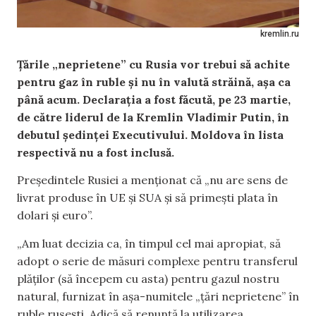
kremlin.ru
Țările „neprietene” cu Rusia vor trebui să achite
pentru gaz în ruble și nu în valută străină, așa ca
până acum. Declarația a fost făcută, pe 23 martie,
de către liderul de la Kremlin Vladimir Putin, în
debutul ședinței Executivului. Moldova în lista
respectivă nu a fost inclusă.
Președintele Rusiei a menționat că „nu are sens de
livrat produse în UE și SUA și să primești plata în
dolari și euro”.
„Am luat decizia ca, în timpul cel mai apropiat, să
adopt o serie de măsuri complexe pentru transferul
plăților (să începem cu asta) pentru gazul nostru
natural, furnizat în așa-numitele „țări neprietene” în
ruble rusești. Adică să renunță la utilizarea