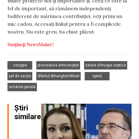
multe proiecte noi și importante și, ceea ce este la
fel de important, să rămânem independenți.
Indiferent de mărimea contribuției, veți primi un
mic cadou. Accesați linkul pentru a fi complicele
nostru. Nu este greu, ba chiar plăcut.
Susțineți NewsMaker!
,
,
,
corupție
procuratura anticorupție
secția chirurgie septică
,
,
,
șef de secție
Sfântul Arhanghel Mihail
spital
urmărire penală
Știri
similare