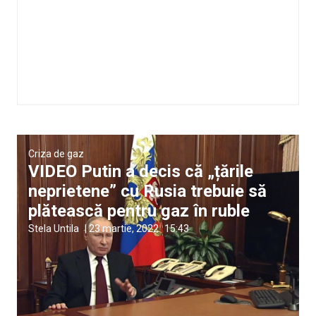
Criza de gaz
VIDEO Putin a decis că „țările
neprietene” cu Rusia trebuie să
plătească pentru gaz în ruble
Stela Untila
|
23 martie, 2022
15:43