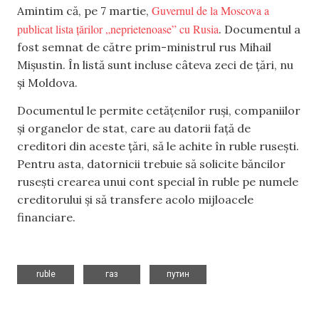
Guvernul de la Moscova a
Amintim că, pe 7 martie,
publicat lista țărilor „neprietenoase” cu Rusia
. Documentul a
fost semnat de către prim-ministrul rus Mihail
Mișustin. În listă sunt incluse câteva zeci de țări, nu
și Moldova.
Documentul le permite cetățenilor ruși, companiilor
și organelor de stat, care au datorii față de
creditori din aceste țări, să le achite în ruble rusești.
Pentru asta, datornicii trebuie să solicite băncilor
rusești crearea unui cont special în ruble pe numele
creditorului și să transfere acolo mijloacele
financiare.
,
,
ruble
газ
путин