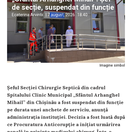
de secție, suspendat din funcție
Ecaterina Arvintii
|
7 august, 2026
18:40
Imagine simbol
Șeful Secției Chirurgie Septică din cadrul
Spitalului Clinic Municipal „Sfântul Arhanghel
Mihail” din Chișinău a fost suspendat din funcție
pe durata unei anchete de serviciu, anunță
administrația instituției. Decizia a fost luată după
ce Procuratura Anticorupție a inițiat urmărirea
penală în privința medicului chirurg. Într-o