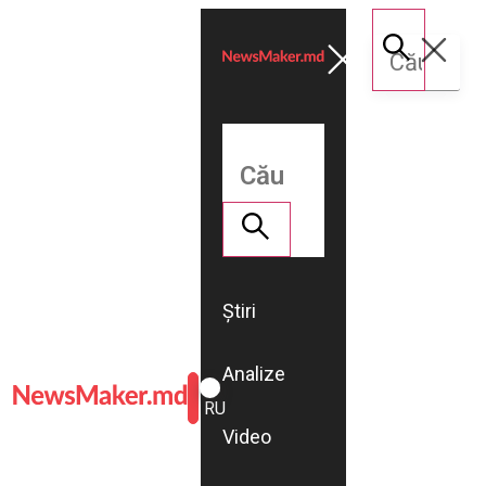
Știri
Analize
ROMÂNĂ
RU
Video