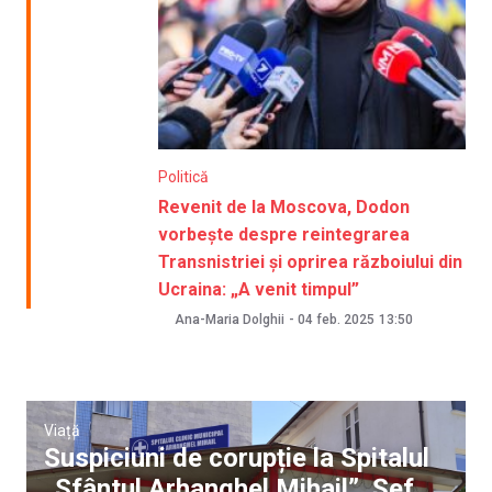
Politică
Revenit de la Moscova, Dodon
vorbește despre reintegrarea
Transnistriei și oprirea războiului din
Ucraina: „A venit timpul”
Ana-Maria Dolghii
-
04 feb. 2025
13:50
Viață
Suspiciuni de corupție la Spitalul
„Sfântul Arhanghel Mihail”. Șef