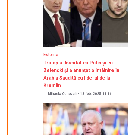
Externe
Trump a discutat cu Putin și cu
Zelenski și a anunțat o întâlnire în
Arabia Saudită cu liderul de la
Kremlin
Mihaela Conovali
-
13 feb. 2025
11:16