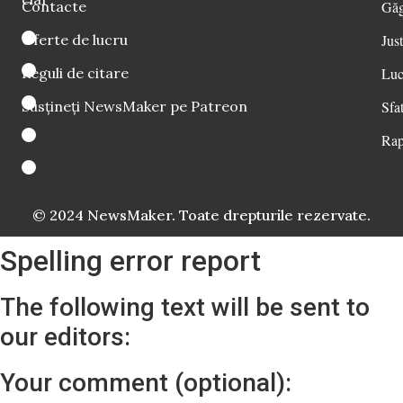
Contacte
Găg
Oferte de lucru
Just
Reguli de citare
Luc
Susțineți NewsMaker pe Patreon
Sfat
Rap
© 2024 NewsMaker. Toate drepturile rezervate.
Spelling error report
The following text will be sent to
our editors:
Your comment (optional):