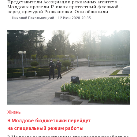
Представители Ассоциации рекламных агентств
Молдовы провели 12 июня протестный флешмоб
перед претурой Рышкановки. Они обвинили
городские власти в незаконном сносе рекламных
Николай Пахольницкий
-
12 Июн 2020
20:35
конструкций. В мэрии говорят, что снесли более 700
конструкций наружной рекламы, которые были
незаконно установлены, или у которых истекал срок
авторизации. «Это беспредел, когда звонят и требуют
срочно убрать
Жизнь
В Молдове бюджетники перейдут
на специальный режим работы
В Молдове государственные учреждения перейдут на