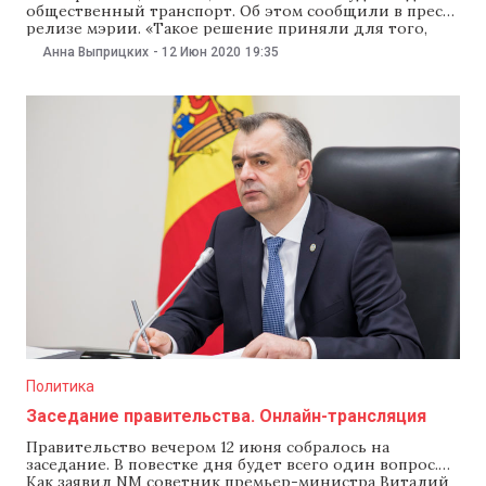
общественный транспорт. Об этом сообщили в пресс-
релизе мэрии. «Такое решение приняли для того,
чтобы предотвращения распространения
Анна Выприцких
-
12 Июн 2020
19:35
коронавирусной инфекции в Кишиневе», — говорится
в сообщении мэрии. Общественный транспорт
возобновит работу в понедельник, 15 июня. Отметим,
за последние сутки в Кишиневе подтвердили 124
Политика
Заседание правительства. Онлайн-трансляция
Правительство вечером 12 июня собралось на
заседание. В повестке дня будет всего один вопрос.
Как заявил NM советник премьер-министра Виталий