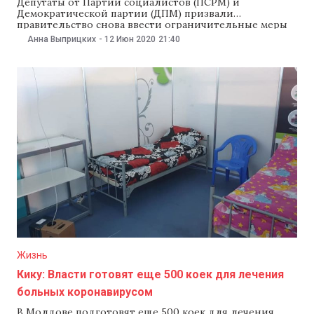
Депутаты от Партии социалистов (ПСРМ) и
Демократической партии (ДПМ) призвали
правительство снова ввести ограничительные меры
для прекращения распространения коронавируса
Анна Выприцких
-
12 Июн 2020
21:40
нового типа. Об этом сообщили в пресс-релизе ПСРМ
после заседания правящей коалиции 12 июня, на
котором присутствовали премьер-министр Ион Кику
и президент Игорь Додон. На заседании депутаты
обсудили возможность введения требования
Жизнь
Кику: Власти готовят еще 500 коек для лечения
больных коронавирусом
В Молдове подготовят еще 500 коек для лечения