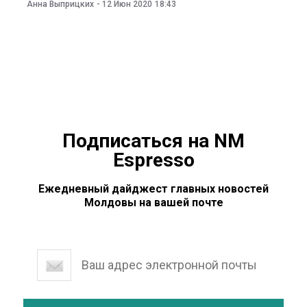
сообщили в пресс-службе ведомства. «В Народном
Анна Выприцких
-
12 Июн 2020
18:43
Собрании Гагаузии у нескольких сотрудников
подтвердился диагноз COVID-19. Согласно
распоряжению Центра общественного здоровья
Комрат, сотрудники коллектива аппарата НСГ,
которые контактировали с больными COVID-19,
находятся на
Подписаться на NM
Espresso
Ежедневный дайджест главных новостей
Молдовы на вашей почте