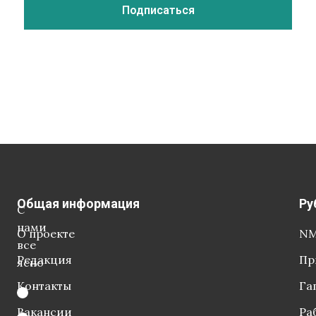
Общая информация
Ру
С
нами
О проекте
NM
все
Редакция
Пр
ясно
Контакты
Га
Вакансии
Ра