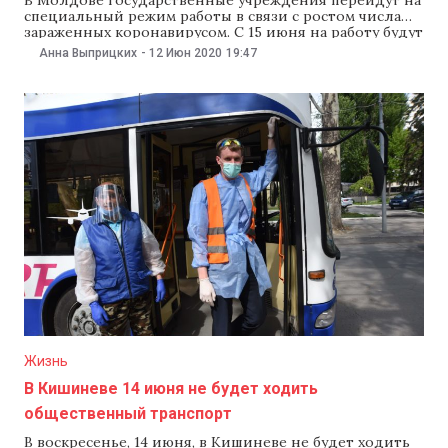
специальный режим работы в связи с ростом числа
зараженных коронавирусом. С 15 июня на работу будут
приходить только те сотрудники, чье присутствие
Анна Выприцких
-
12 Июн 2020
19:47
строго необходимо, другие будут работать
дистанционно. Такое решение приняло
правительство на заседании 12 июня. Законопроект
предусматривает, что с 15 июня госучреждения будут
Жизнь
В Кишиневе 14 июня не будет ходить
общественный транспорт
В воскресенье, 14 июня, в Кишиневе не будет ходить