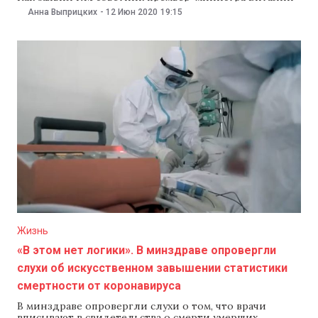
Драганча «правительство готовит маневр, который
Анна Выприцких
-
12 Июн 2020
19:15
позволит на определенном этапе снизить риски
передачи инфекции, которые в Молдове очень
высоки».
Жизнь
«В этом нет логики». В минздраве опровергли
слухи об искусственном завышении статистики
смертности от коронавируса
В минздраве опровергли слухи о том, что врачи
вписывают в свидетельства о смерти умерших