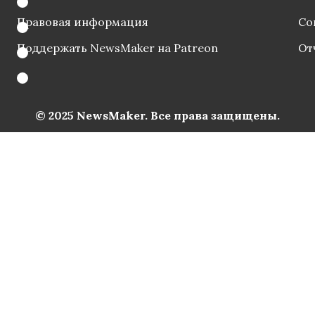
Правовая информация
Со
Поддержать NewsMaker на Patreon
От
© 2025 NewsMaker. Все права защищены.