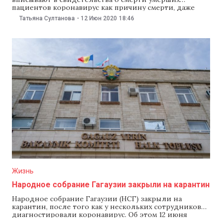
пациентов коронавирус как причину смерти, даже
если пациенты не были заражены COVID-19. Глава
Татьяна Султанова
-
12 Июн 2020
18:46
Нацагентства общественного здоровья Николай
Фуртунэ на пресс-конференции 12 июня подчеркнул,
что в этом нет логики. Фуртунэ заявил, что в
свидетельстве о смерти коронавирус
Жизнь
Народное собрание Гагаузии закрыли на карантин
Народное собрание Гагаузии (НСГ) закрыли на
карантин, после того как у нескольких сотрудников
диагностировали коронавирус. Об этом 12 июня