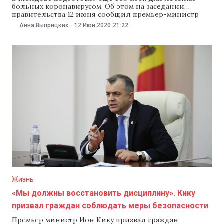
больных коронавирусом. Об этом на заседании
правительства 12 июня сообщил премьер-министр
Ион Кику. По словам Кику, власти намерены
Анна Выприцких
-
12 Июн 2020
21:22
перепрофилировать часть медицинских учреждений
и открыть новые полевые госпитали — по типу
Центра COVID-19 на Moldexpo. «Решили открыть еще
несколько полевых госпиталей. Мы также
Жизнь
«Мы должны восстановить дисциплину». Кику
призвал граждан соблюдать меры безопасности
Премьер министр Ион Кику призвал граждан