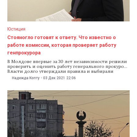
Юстиция
Стояногло готовят к ответу. Что известно о
работе комиссии, которая проверяет работу
генпрокурора
В Молдове впервые за 30 лет независимости решили
проверить и оценить работу генерального прокурора.
Власти долго утверждали правила и выбирали
членов комиссии, которая занялась этой проверкой.
Надежда Копту
-
03 Дек 2021
22:06
Уже во время работы выяснилось, что комиссию
должен покинуть прокурор из Румынии. NM
рассказывает, что еще известно о работе комиссии,
когда планируют «допросить» Александра