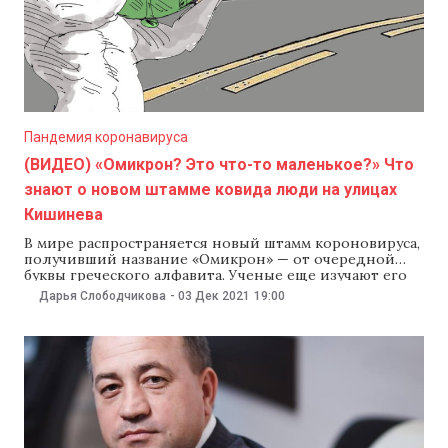
Пандемия коронавируса
(ВИДЕО) «Омикрон? Это что-то маленькое?» Что
знают о новом штамме ковида люди на улицах
Кишинева
В мире распространяется новый штамм короновируса,
получивший название «Омикрон» — от очередной
буквы греческого алфавита. Ученые еще изучают его
свойства и действенность существующих вакцин
Дарья Слободчикова
-
03 Дек 2021
19:00
против нового штамма. А мы тем временем решили
спросить у прохожих на улицах Кишинева, что они
знают об «Омикроне» и боятся ли его прихода в
Молдову.