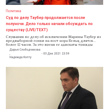
Политика
Суд по делу Таубер продолжается после
полуночи. Дело только начали обсуждать по
существу (LIVE/TEXT)
Слушания по делу об исключении Марины Таубер из
предвыборной гонки на пост мэра Бельц длятся
более 12 часов. За это время ее адвокаты трижды
заявили отвод судье, просили передать дело в
Дарья Слободчикова
другой суд и предложили заслушать 15 тыс. человек,
-
03 Дек 2021
23:59
,
голосовавших за Таубер. Из-за этого рассматривать
Надежда Копту
дело по существу начали только