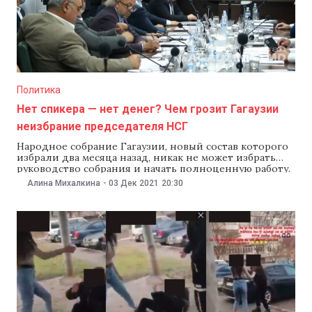
Политика
Нет спикера — нет денег? Чем грозит Гагаузии
неизбрание председателя НСГ
Народное собрание Гагаузии, новый состав которого
избрали два месяца назад, никак не может избрать
руководство собрания и начать полноценную работу.
В пятницу провалилась шестая попытка избрать
Алина Михалкина
-
03 Дек 2021
20:30
спикера НСГ. NM разбирался, есть ли у гагаузских
депутатов еще попытки в запасе, может ли такая
ситуация стать основанием для роспуска собрания, и
как