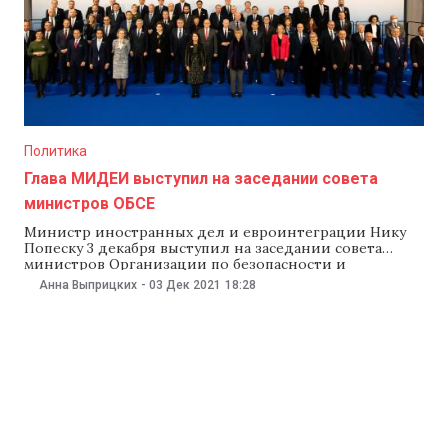
Политика
Глава МИДЕИ выступил на заседании совета
министров ОБСЕ
Министр иностранных дел и евроинтеграции Нику
Попеску 3 декабря выступил на заседании совета
министров Организации по безопасности и
сотрудничеству в Европе (ОБСЕ) в Стокгольме. Он
Анна Выприцких
-
03 Дек 2021
18:28
говорил о процессе урегулирования
приднестровского конфликта и призвал
посредников и наблюдателей в переговорном
формате «5+2» активизировать усилия для
обеспечения защиты прав человека в Приднестровье.
На