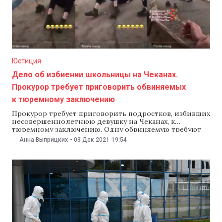
Юстиция
Дело об избиении школьницы на Чеканах.
Прокурор требует приговорить обвиняемых
к тюремному заключению
Прокурор требует приговорить подростков, избивших
несовершеннолетнюю девушку на Чеканах, к
тюремному заключению. Одну обвиняемую требуют
приговорить к году лишения свободы, другую — к
Анна Выприцких
-
03 Дек 2021
19:54
шести месяцам. Информацию подтвердила NM
представитель Генеральной прокуратуры Марьяна
Керпек. В суде Кишинева сектора Буюканы 3 декабря
состоялось заседание по делу об избиении
школьницы на Чеканах. Прокурор,