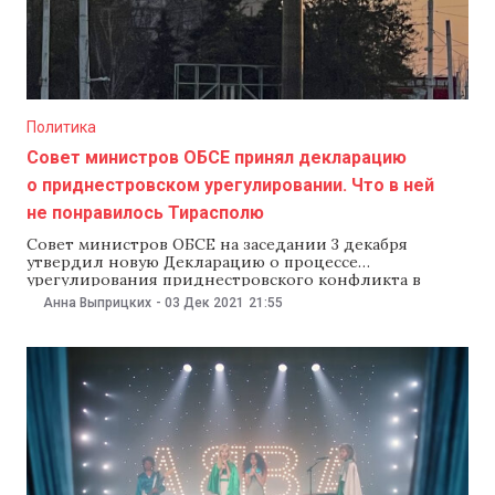
Политика
Совет министров ОБСЕ принял декларацию
о приднестровском урегулировании. Что в ней
не понравилось Тирасполю
Совет министров ОБСЕ на заседании 3 декабря
утвердил новую Декларацию о процессе
урегулирования приднестровского конфликта в
формате «5+2». В ней говорится о необходимости
Анна Выприцких
-
03 Дек 2021
21:55
найти решение приднестровского конфликта с
соблюдением суверенитета и территориальной
целостности Молдовы и с предоставлением особого
статуса Приднестровью. В Тирасполе заявили, что
документ «носит неполноценный характер и не