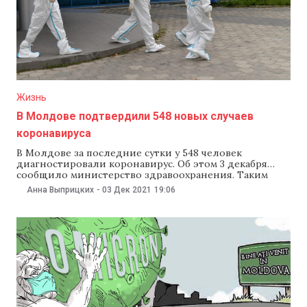
Жизнь
В Молдове подтвердили 548 новых случаев
коронавируса
В Молдове за последние сутки у 548 человек
диагностировали коронавирус. Об этом 3 декабря
сообщило министерство здравоохранения. Таким
образом, число заразившихся в стране увеличилось до
Анна Выприцких
-
03 Дек 2021
19:06
365 713 человек. Как сообщили в минздраве, за сутки в
лабораториях сделали 6151 тест. Коронавирус
выявили у 548 человек, в том числе у шести
медработников.