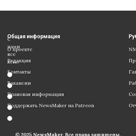
Общая информация
Ру
С
нами
О проекте
NM
все
Редакция
Пр
ясно
Контакты
Га
Вакансии
Ра
Правовая информация
Со
Поддержать NewsMaker на Patreon
От
© 2025 NewsMaker. Все права защищены.