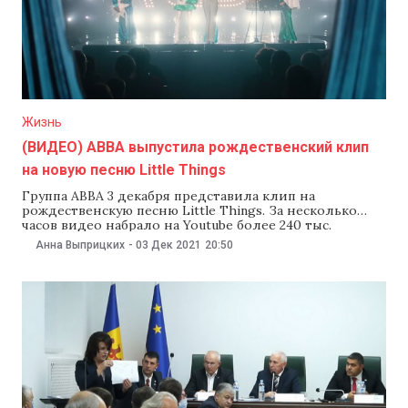
Жизнь
(ВИДЕО) ABBA выпустила рождественский клип
на новую песню Little Things
Группа ABBA 3 декабря представила клип на
рождественскую песню Little Things. За несколько
часов видео набрало на Youtube более 240 тыс.
просмотров. Все доходы от продажи сингла
Анна Выприцких
-
03 Дек 2021
20:50
перечислят в детский фонд ЮНИСЕФ. Песня Little
Things вошла в новый альбом под названием Voyage,
который стал первым за 40 лет после распада