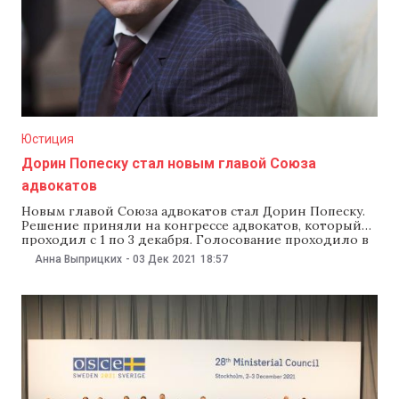
Юстиция
Дорин Попеску стал новым главой Союза
адвокатов
Новым главой Союза адвокатов стал Дорин Попеску.
Решение приняли на конгрессе адвокатов, который
проходил с 1 по 3 декабря. Голосование проходило в
онлайн режиме. Об этом сообщил адвокат и
Анна Выприцких
-
03 Дек 2021
18:57
правозащитник Вадим Виеру. «Поздравляю коллег.
Поздравляю нового президента Союза адвокатов
Молдовы Дорина Попеску», — написал Виеру на своей
странице в Facebook.