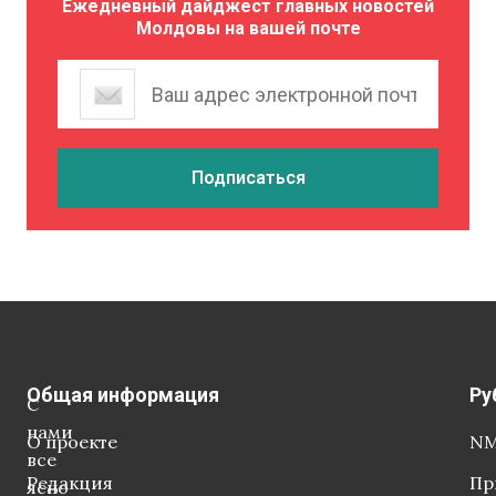
Ежедневный дайджест главных новостей
Молдовы на вашей почте
Общая информация
Ру
С
нами
О проекте
NM
все
Редакция
Пр
ясно