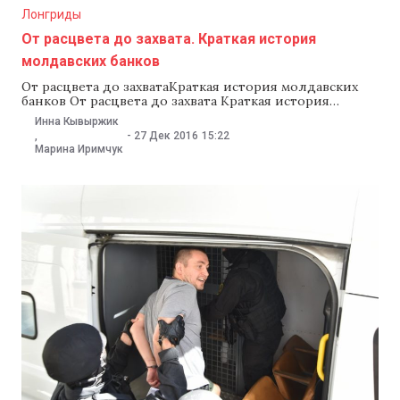
Лонгриды
От расцвета до захвата. Краткая история
молдавских банков
От расцвета до захватаКраткая история молдавских
банков От расцвета до захвата Краткая история
молдавских банков Григоре Фуртунэ Основатель
Инна Кывыржик
Moldova Agroindbank Банковская система Молдовы
-
27 Дек 2016
15:22
,
переживает не лучшие времена. В последние годы
Марина Иримчук
банки стали источником скандальных новостей,
опровергая известную поговорку финансистов о том,
что деньги любят тишину. Но так было не всегда.