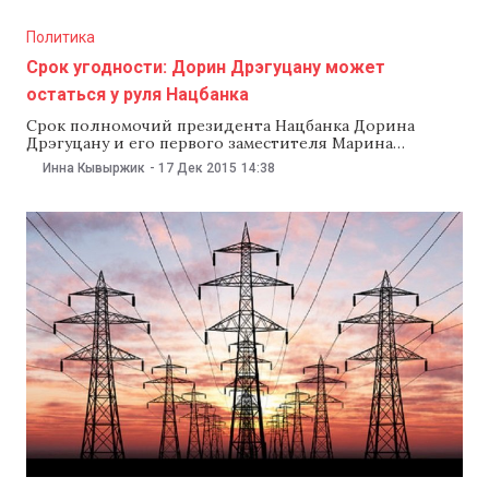
санкций со стороны регулятора в отношении
латвийского PrivatBank и его менеджеров. $1 млрд,
Политика
выведенный из трех молдавских банков, ищут
Срок угодности: Дорин Дрэгуцану может
остаться у руля Нацбанка
Срок полномочий президента Нацбанка Дорина
Дрэгуцану и его первого заместителя Марина
Молошага истекает через три дня. Между тем
Инна Кывыржик
-
17 Дек 2015
14:38
кандидатов на пост главы НБМ до сих пор нет.
Спикер парламента Андриан Канду не исключил, что
Дрэгуцану и Молошаг продолжат исполнять свои
обязанности до назначения нового руководства
Нацбанка. Эксперты, комментируя ситуацию, говорят