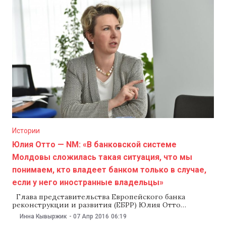
лет. Мэрии сел не получили каких-либо выгод
от реализации проектов, на которые потрачены
миллионы леев. Корреспонденты NM изучили новый
способ освоения государственных
Истории
Юлия Отто — NM: «В банковской системе
Молдовы сложилась такая ситуация, что мы
понимаем, кто владеет банком только в случае,
если у него иностранные владельцы»
Глава представительства Европейского банка
реконструкции и развития (ЕБРР) Юлия Отто
30 апреля завершает свой мандат в Молдове. NM
Инна Кывыржик
-
07 Апр 2016
06:19
поговорил с финансистом о том, что она причисляет