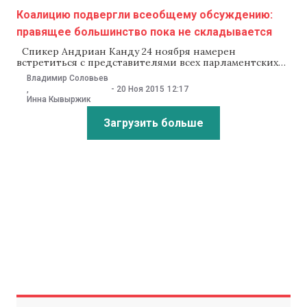
Коалицию подвергли всеобщему обсуждению:
правящее большинство пока не складывается
Спикер Андриан Канду 24 ноября намерен
встретиться с представителями всех парламентских
фракций, чтобы обсудить пути выхода
Владимир Соловьев
из затянувшегося политического кризиса. Лидеры
-
20 Ноя 2015
12:17
,
партий тем временем выступили с разными
Инна Кывыржик
предложениями по формированию правящего
большинства. Набор вариантов варьируется
Загрузить больше
от широкой коалиции до досрочных выборов.
Переговоры по созданию новой правящей коалиции
и определению кандидата на пост премьера
затягиваются. Спикер Андриан Канду 19 ноября
в эфире