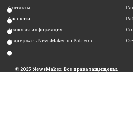
Контакты
Га
Вакансии
Ра
Правовая информация
Со
Поддержать NewsMaker на Patreon
От
© 2025 NewsMaker. Все права защищены.