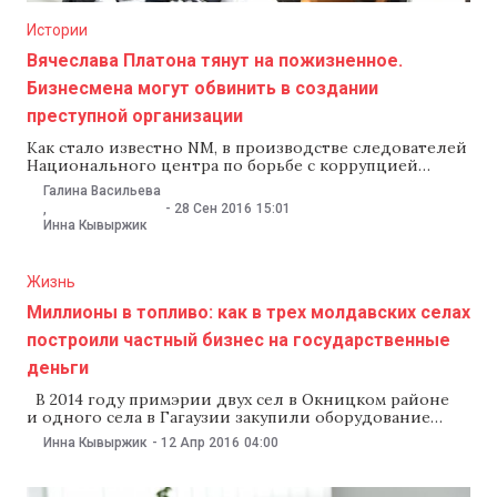
Истории
Вячеслава Платона тянут на пожизненное.
Бизнесмена могут обвинить в создании
преступной организации
Как стало известно NM, в производстве следователей
Национального центра по борьбе с коррупцией
(НЦБК) находятся не меньше полусотни уголовных
Галина Васильева
дел, связанных с деятельностью бизнесмена
-
28 Сен 2016
15:01
,
Вячеслава Платона. Их могут объединить в одно
Инна Кывыржик
уголовное дело — по ст. 47 УК «Преступная
организация (преступное сообщество)». Если будет
доказано, что Платон создал такую организацию,
Жизнь
то в его деле может появиться ст. 284 «Создание
преступной организации или руководство ею»,
Миллионы в топливо: как в трех молдавских селах
которая
построили частный бизнес на государственные
деньги
В 2014 году примэрии двух сел в Окницком районе
и одного села в Гагаузии закупили оборудование
по производству топлива из биомассы и тротуарной
Инна Кывыржик
-
12 Апр 2016
04:00
плитки на средства местных экологических фондов.
Оборудование оказалось у коммерческих фирм,
получивших его бесплатно в концессию на десятки