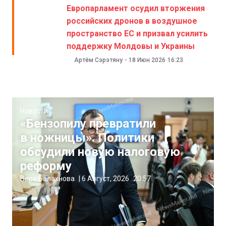
Европарламент осудил вторжения
российских дронов в воздушное
пространство ЕС и призвал усилить
поддержку Молдовы и Украины
Артём Сэрэтяну
-
18 Июн 2026
16:23
Новости
«Бензопилу превратили
в ножницы». Политики
обсудили новую налоговую
реформу
Вера Балахнова
|
6 Август, 2026
20:57