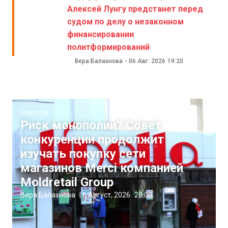
Алексей Лунгу предстанет перед
судом по делу о незаконном
финансировании
политформирований
Вера Балахнова
-
06 Авг. 2026
19:20
Новости
Риск монополии? Совет
конкуренции продолжит
изучать покупку сети
магазинов Merci компанией
Moldretail Group
Вера Балахнова
|
6 Август, 2026
20:08