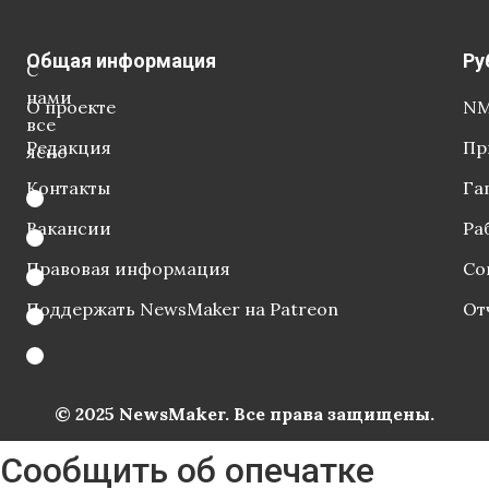
Общая информация
Ру
С
нами
О проекте
NM
все
Редакция
Пр
ясно
Контакты
Га
Вакансии
Ра
Правовая информация
Со
Поддержать NewsMaker на Patreon
От
© 2025 NewsMaker. Все права защищены.
Сообщить об опечатке