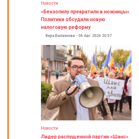
Новости
«Бензопилу превратили в ножницы».
Политики обсудили новую
налоговую реформу
Вера Балахнова
-
06 Авг. 2026
20:57
Новости
Лидер распущенной партии «Шанс»