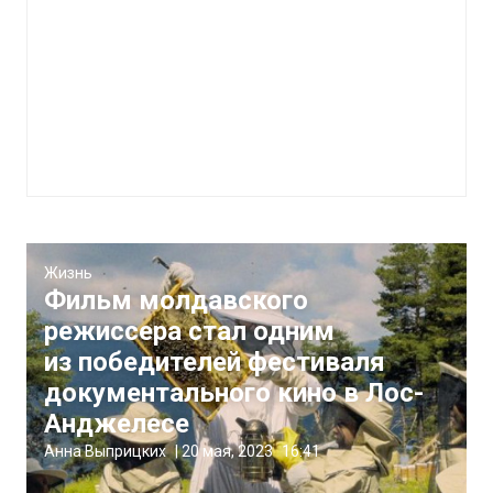
Жизнь
Фильм молдавского
режиссера стал одним
из победителей фестиваля
документального кино в Лос-
Анджелесе
Анна Выприцких
|
20 мая, 2023
16:41