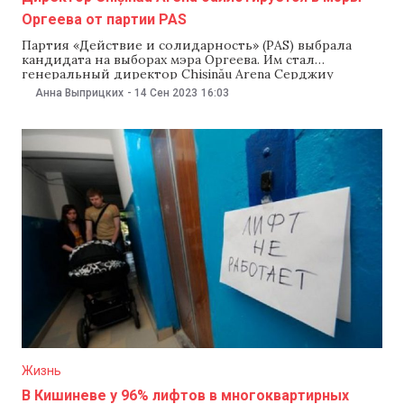
Оргеева от партии PAS
Партия «Действие и солидарность» (PAS) выбрала
кандидата на выборах мэра Оргеева. Им стал
генеральный директор Chișinău Arena Серджиу
Станчу. Об этом 14 сентября сообщили на странице
Анна Выприцких
-
14 Сен 2023
16:03
партии в Facebook. Представители территориальной
организации PAS в Оргееве отметили, что у Станчу
большой опыт работы в государственных
учреждениях и в частном секторе. «Сейчас
Жизнь
В Кишиневе у 96% лифтов в многоквартирных