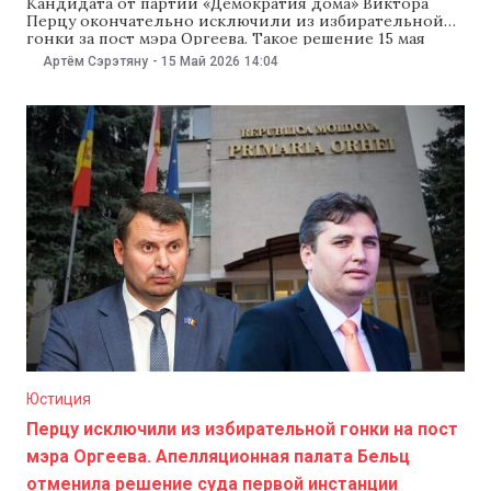
Кандидата от партии «Демократия дома» Виктора
Перцу окончательно исключили из избирательной
гонки за пост мэра Оргеева. Такое решение 15 мая
приняла Высшая судебная палата (ВСП). ВСП
Артём Сэрэтяну
-
15 Май 2026
14:04
отклонила иск партии «Демократия дома» и оставила
в силе решение Апелляционной палаты Бельц. Ранее
Апелляционная палата Бельц 12 мая отменила
решение суда первой инстанции и исключила
Юстиция
Перцу исключили из избирательной гонки на пост
мэра Оргеева. Апелляционная палата Бельц
отменила решение суда первой инстанции