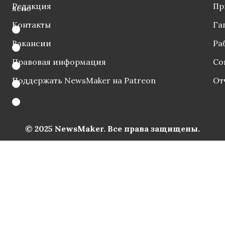
Редакция
Пр
ясно
Контакты
Га
Вакансии
Ра
Правовая информация
Со
Поддержать NewsMaker на Patreon
От
© 2025 NewsMaker. Все права защищены.