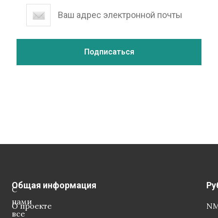
Общая информация
Ру
С
нами
О проекте
NM
все