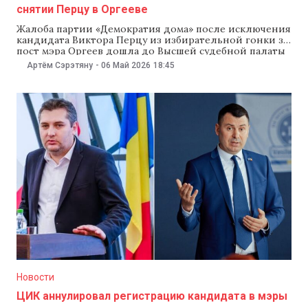
снятии Перцу в Оргееве
Жалоба партии «Демократия дома» после исключения
кандидата Виктора Перцу из избирательной гонки за
пост мэра Оргеев дошла до Высшей судебной палаты
(ВСП). Это произошло после того, как Апелляционная
Артём Сэрэтяну
-
06 Май 2026
18:45
палата передала дело в суд Оргеева, а тот отказался
рассматривать иск и заявил о «конфликте
компетенции» между инстанциями. Костюк назвал
ситуацию «беспрецедентным
Новости
ЦИК аннулировал регистрацию кандидата в мэры