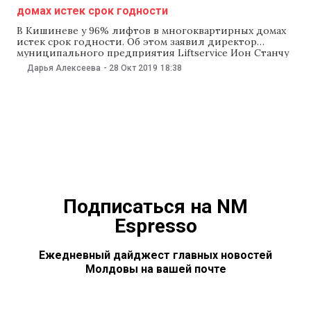
домах истек срок годности
В Кишиневе у 96% лифтов в многоквартирных домах
истек срок годности. Об этом заявил директор
муниципального предприятия Liftservice Ион Станчу
28 октября на заседании муниципальных служб,
Дарья Алексеева
-
28 Окт 2019
18:38
передает ipn.md. Чиновник также отметил, что в 2019
году столичные власти не предусмотрели в бюджете
средства на замену старых лифтов, хотя раньше на это
Подписаться на NM
Espresso
Ежедневный дайджест главных новостей
Молдовы на вашей почте