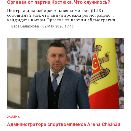
Оргеева от партии Костюка. Что случилось?
Центральная избирательная комиссия (ЦИК)
сообщила 2 мая, что аннулировала регистрацию
кандидата в мэры Оргеева от партии «Демократия
дома» Виктора Перцу на местных выборах 17 мая 2026
Вера Балахнова
-
02 Май 2026
17:46
года. Решение приняли, рассмотрев запрос соперника
Перцу от партии «Действие и солидарность» (PAS)
Серджиу Станчу, который обвинил Перцу и
формирование, которое его выдвинуло, в
Жизнь
Администратора спорткомплекса Arena Chișinău