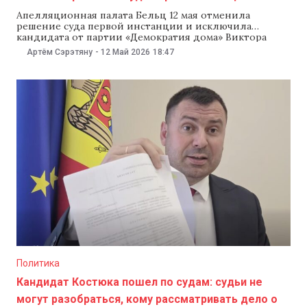
Апелляционная палата Бельц 12 мая отменила
решение суда первой инстанции и исключила
кандидата от партии «Демократия дома» Виктора
Перцу из избирательной гонки за пост мэра Оргеева.
Артём Сэрэтяну
-
12 Май 2026
18:47
Лидер партии «Демократия дома» Василе Костюк
сказал, что обжалует это решение в Высшей судебной
палате (ВСП). Апелляционная палата Бельц
полностью отменила решение суда Оргеева
Политика
Кандидат Костюка пошел по судам: судьи не
могут разобраться, кому рассматривать дело о