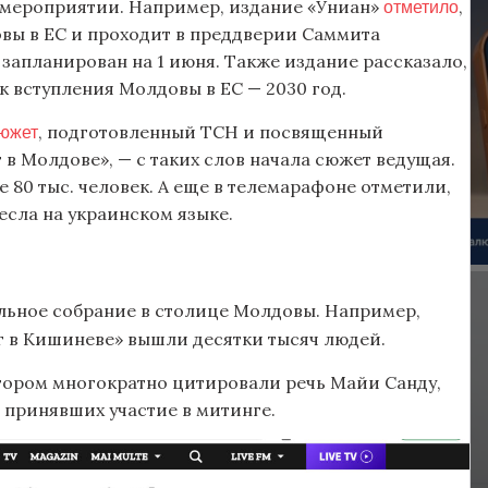
отметило
мероприятии. Например, издание «Униан»
,
вы в ЕС и проходит в преддверии Саммита
запланирован на 1 июня. Также издание рассказало,
 вступления Молдовы в ЕС — 2030 год.
южет
, подготовленный ТСН и посвященный
в Молдове», — с таких слов начала сюжет ведущая.
е 80 тыс. человек. А еще в телемарафоне отметили,
есла на украинском языке.
ьное собрание в столице Молдовы. Например,
г в Кишиневе» вышли десятки тысяч людей.
отором многократно цитировали речь Майи Санду,
 принявших участие в митинге.