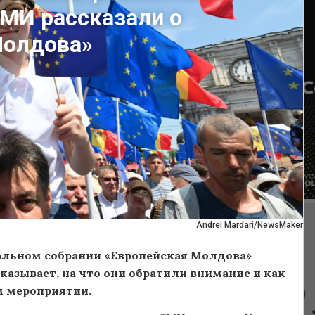
СМИ рассказали о
Молдова»
Andrei Mardari/NewsMaker
альном собрании «Европейская Молдова»
азывает, на что они обратили внимание и как
м мероприятии.