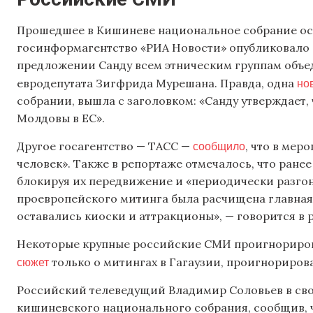
Прошедшее в Кишиневе национальное собрание ос
госинформагентство «РИА Новости» опубликовало н
предложении Санду всем этническим группам объед
но
евродепутата Зигфрида Мурешана. Правда, одна
собрании, вышла с заголовком: «Санду утверждает,
Молдовы в ЕС».
сообщило
Другое госагентство — ТАСС —
, что в мер
человек». Также в репортаже отмечалось, что ране
блокируя их передвижение и «периодически разгоня
проевропейского митинга была расчищена главная 
оставались киоски и аттракционы», — говорится в 
Некоторые крупные российские СМИ проигнориров
сюжет
только о митингах в Гагаузии, проигнориров
Российский телеведущий Владимир Соловьев в сво
кишиневского национального собрания, сообщив, ч