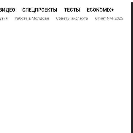
ВИДЕО
СПЕЦПРОЕКТЫ
ТЕСТЫ
ECONOMIX+
узия
Работа в Молдове
Советы эксперта
Отчет NM ‘2025