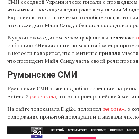
СМИ соседней Украины тоже писали о прошедшем 
что митинг посвящен поддержке вступления Молдо
Европейского политического сообщества, который 
что президент Майя Санду объявила последний срок
с
В украинском едином телемарафоне вышел также
собранию. «Невиданный по масштабам европротест 
В новости говорится, что в митинге приняли участи
что президент Майя Санду часть своей речи произн
Румынские СМИ
Румынские СМИ тоже подробно освещали национал
рассказала
Antena 3
, что «на проевропейский митин
репортаж
На сайте телеканала Digi24 появился
, в к
содержание принятой декларации и назвали число