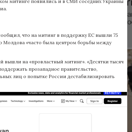
ком митинге появились и в СМИ соседних Украины
иа.
 сообщил, что на митинг в поддержку ЕС вышли 75
что Молдова «часто была центром борьбы между
дей вышли на «провластный митинг». «Десятки тысяч
поддержать прозападное правительство,
льных лиц о попытке России дестабилизировать