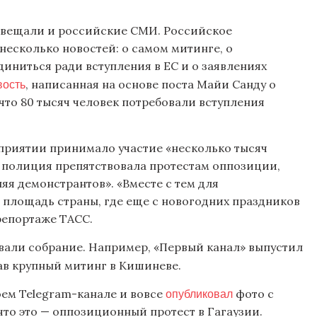
вещали и российские СМИ. Российское
есколько новостей: о самом митинге, о
иниться ради вступления в ЕС и о заявлениях
вость
, написанная на основе поста Майи Санду о
 что 80 тысяч человек потребовали вступления
оприятии принимало участие «несколько тысяч
е полиция препятствовала протестам оппозиции,
я демонстрантов». «Вместе с тем для
площадь страны, где еще с новогодних праздников
репортаже ТАСС.
али собрание. Например, «Первый канал» выпустил
ав крупный митинг в Кишиневе.
опубликовал
ем Telegram-канале и вовсе
фото с
то это — оппозиционный протест в Гагаузии.