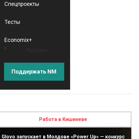
Спецпроекты
Тесты
Economix+
Рубрики
Поддержать NM
Работа в Кишиневе
Glovo запускает в Молдове «Power Up» — конкурс