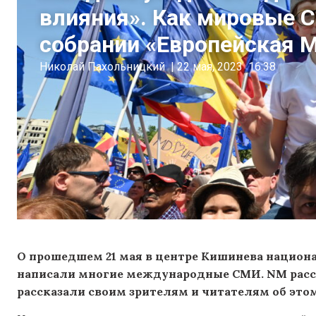
влияния». Как мировые 
собрании «Европейская 
Николай Пахольницкий
|
22 мая, 2023
16:38
О прошедшем 21 мая в центре Кишинева национ
написали многие международные СМИ. NM расск
рассказали своим зрителям и читателям об это