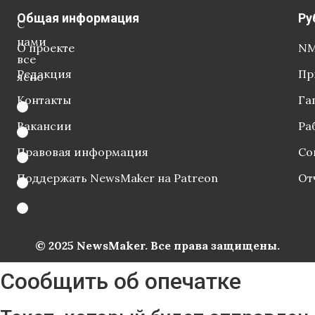
Общая информация
Ру
С
нами
О проекте
NM
все
Редакция
Пр
ясно
Контакты
Га
Вакансии
Ра
Правовая информация
Со
Поддержать NewsMaker на Patreon
От
© 2025 NewsMaker. Все права защищены.
Сообщить об опечатке