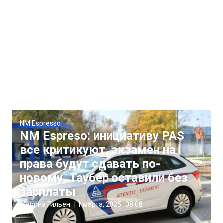
NM Espresso
NM Espreso: инициативу PAS
все критикуют, экзамен на
права будут сдавать по-
новому, Таубер оставили без
зарплаты
Марина Гильен
|
1 марта, 2025
08:08