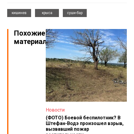
,
,
кишинев
крыса
суши-бар
Похожие
материалы
Новости
(ФОТО) Боевой беспилотник? В
Штефан-Водэ произошел взрыв,
вызвавший пожар