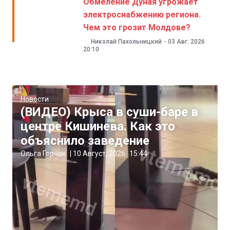
Обмеление Дуная угрожает
электроснабжению региона.
Чем это грозит Молдове?
Николай Пахольницкий
-
03 Авг. 2026
20:10
Новости
(ВИДЕО) Крыса в суши-баре в
центре Кишинева. Как это
объяснило заведение
Ольга Горчак
|
10 Август, 2026
15:44