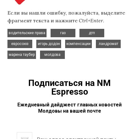
Если вы нашли ошибку, пожалуйста, выделите
фрагмент текста и нажмите
Ctrl+Enter
.
,
,
,
водительские права
газ
дтп
,
,
,
,
евросоюз
игорь додон
компенсации
ландромат
,
марина таубер
молдова
Подписаться на NM
Espresso
Ежедневный дайджест главных новостей
Молдовы на вашей почте