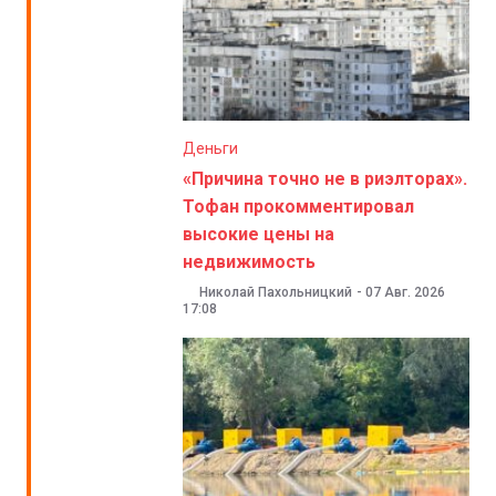
Деньги
«Причина точно не в риэлторах».
Тофан прокомментировал
высокие цены на
недвижимость
Николай Пахольницкий
-
07 Авг. 2026
17:08