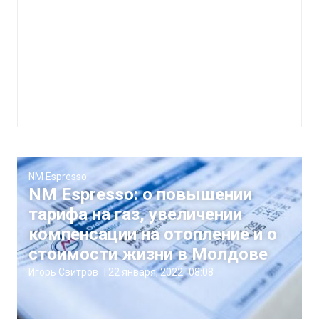
NM Espresso
NM Espresso: о повышении
тарифа на газ, увеличении
компенсации на отопление и о
стоимости жизни в Молдове
Игорь Свитров
|
22 января, 2022
08:08