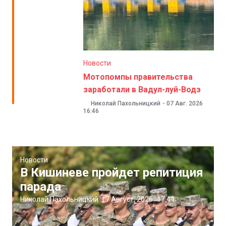
Новости
Мотопомпы правительства
заработали в Вадул-луй-Водэ
Николай Пахольницкий
-
07 Авг. 2026
16:46
Новости
В Кишиневе пройдет репитиция
парада
Николай Пахольницкий
|
7 Август, 2026
17:44