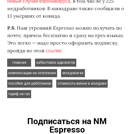
новый случай коронавируса
, в том числе у 225
медработников. В минздраве также сообщили о
13 умерших от ковида.
P.S.
Наш утренний Espresso можно получать по
почте, причем бесплатно и сразу на трех языках.
Это легко — надо просто оформить подписку,
ссылке
пройдя по этой
.
,
,
главная
забастовка адвокатов
,
,
компенсации на отопление
молдовагаз
,
,
пособия для работников
стоимость жизни в молдове
тариф на газ
Подписаться на NM
Espresso