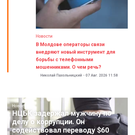
Новости
В Молдове операторы связи
внедряют новый инструмент для
борьбы с телефонными
мошенниками. О чем речь?
Николай Пахольницкий
-
07 Авг. 2026
11:58
Новости
НЦБК задержал мужчину по
делу о коррупции. Он
содействовал переводу $60