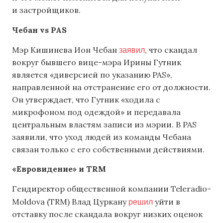
и застройщиков.
Чебан vs PAS
заявил
Мэр Кишинева Ион Чебан
, что скандал
вокруг бывшего вице-мэра Ирины Гутник
является «диверсией по указанию PAS»,
направленной на отстранение его от должности.
Он утверждает, что Гутник «ходила с
микрофоном под одеждой» и передавала
центральным властям записи из мэрии. В PAS
заявили, что уход людей из команды Чебана
связан только с его собственными действиями.
«Евровидение» и
TRM
Гендиректор общественной компании Teleradio-
решил
Moldova (TRM) Влад Цуркану
уйти в
отставку после скандала вокруг низких оценок