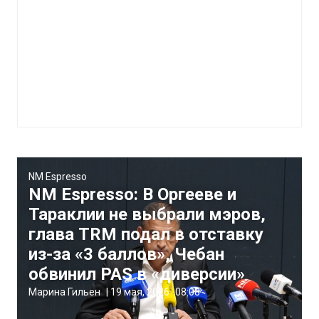
NM Espresso
NM Espresso: В Оргееве и
Тараклии не выбрали мэров,
глава TRM подал в отставку
из-за «3 баллов», Чебан
обвинил PAS в «диверсии»
Марина Гильен
|
19 мая, 2026
08:08