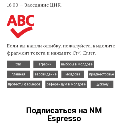
16:00 — Заседание ЦИК.
Если вы нашли ошибку, пожалуйста, выделите
фрагмент текста и нажмите
Ctrl+Enter
.
,
,
,
trm
аграрии
выборы в молдове
,
,
,
,
главная
евровидение
молдова
приднестровье
,
,
протесты фермеров
референдум в молдове
цуркану
Подписаться на NM
Espresso