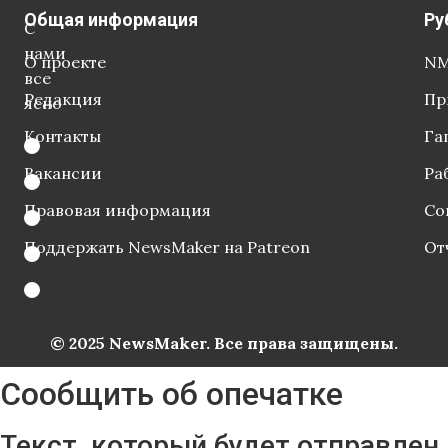
Общая информация
Ру
С
нами
О проекте
NM
все
Редакция
Пр
ясно
Контакты
Га
Вакансии
Ра
Правовая информация
Со
Поддержать NewsMaker на Patreon
От
© 2025 NewsMaker. Все права защищены.
Сообщить об опечатке
Текст, который будет отправлен