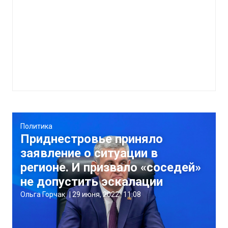
Политика
Приднестровье приняло
заявление о ситуации в
регионе. И призвало «соседей»
не допустить эскалации
Ольга Горчак
|
29 июня, 2022
11:08