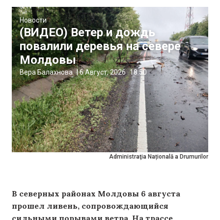
Новости
(ВИДЕО) Ветер и дождь
повалили деревья на севере
Молдовы
Вера Балахнова
|
6 Август, 2026
18:50
Administraţia Națională a Drumurilor
В северных районах Молдовы 6 августа
прошел ливень, сопровождающийся
сильными порывами ветра. На трассе