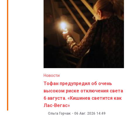
Новости
Тофан предупредил об очень
высоком риске отключения света
6 августа. «Кишинев светится как
Лас-Вегас»
Ольга Горчак
-
06 Авг. 2026
14:49