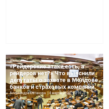
Деньги
«Рейдерские атаки есть, а
рейдеров нет?» Что выяснили
депутаты о захвате в Молдове
банков и страховых компаний
Александра Батанова
|
4 марта, 2021
20:16