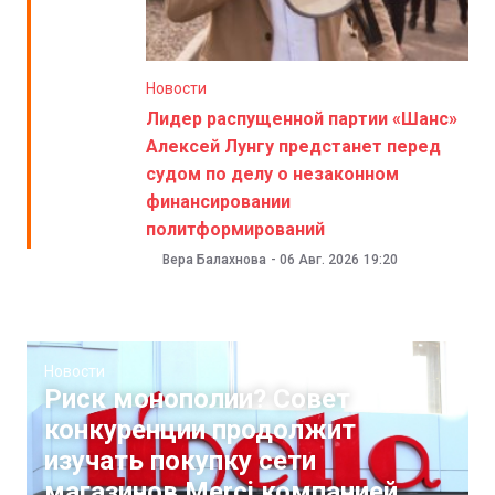
Новости
Лидер распущенной партии «Шанс»
Алексей Лунгу предстанет перед
судом по делу о незаконном
финансировании
политформирований
Вера Балахнова
-
06 Авг. 2026
19:20
Новости
Риск монополии? Совет
конкуренции продолжит
изучать покупку сети
магазинов Merci компанией