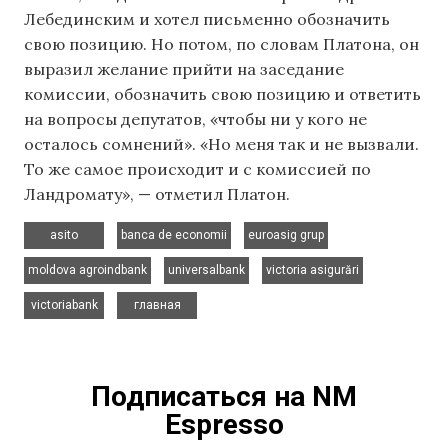
Лебединским и хотел письменно обозначить
свою позицию. Но потом, по словам Платона, он
выразил желание прийти на заседание
комиссии, обозначить свою позицию и ответить
на вопросы депутатов, «чтобы ни у кого не
осталось сомнений». «Но меня так и не вызвали.
То же самое происходит и с комиссией по
Ландромату», — отметил Платон.
,
,
,
asito
banca de economii
euroasig grup
,
,
,
moldova agroindbank
universalbank
victoria asigurări
,
victoriabank
главная
Подписаться на NM
Espresso