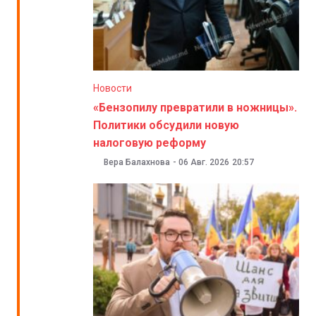
Новости
«Бензопилу превратили в ножницы».
Политики обсудили новую
налоговую реформу
Вера Балахнова
-
06 Авг. 2026
20:57