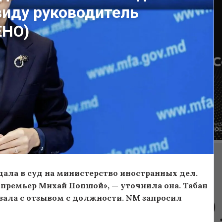
виду руководитель
ЕНО)
ала в суд на министерство иностранных дел.
премьер Михай Попшой», — уточнила она. Табан
язала с отзывом с должности. NM запросил