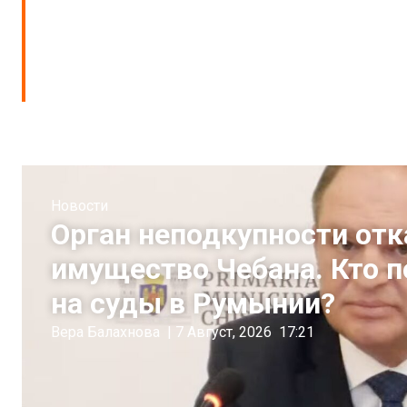
Новости
Орган неподкупности отк
имущество Чебана. Кто 
на суды в Румынии?
Вера Балахнова
|
7 Август, 2026
17:21