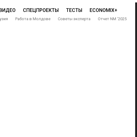
ВИДЕО
СПЕЦПРОЕКТЫ
ТЕСТЫ
ECONOMIX+
узия
Работа в Молдове
Советы эксперта
Отчет NM ‘2025