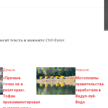
мент текста и нажмите
Ctrl+Enter
.
Деньги
Новости
«Причина
Мотопомпы
точно не в
правительства
риэлторах».
заработали в
Тофан
Вадул-луй-
прокомментировал
Водэ