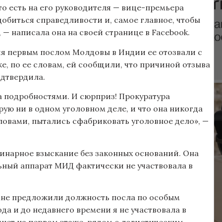
то есть на его руководителя — вице-премьера
добиться справедливости и, самое главное, чтобы
— написала она на своей странице в Facebook.
ния первым послом Молдовы в Индии ее отозвали с
е, по ее словам, ей сообщили, что причиной отзыва
одтвердила.
а подробностями. И сюрприз! Прокуратура
ую ни в одном уголовном деле, и что она никогда
ловами, пытались сфабриковать уголовное дело», —
линарное взыскание без законных оснований. Она
ьный аппарат МИД фактически не участвовала в
мне предложили должность посла по особым
ода и до недавнего времени я не участвовала в
нет на первом этаже, рядом с логистическим