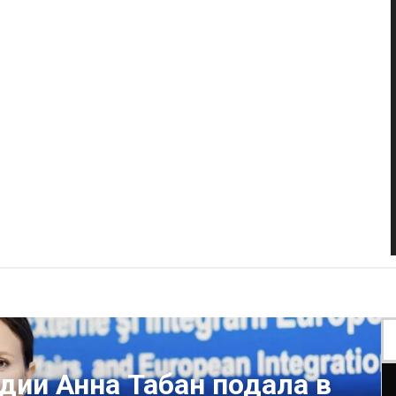
дии Анна Табан подала в