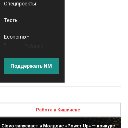
Спецпроекты
Тесты
Economix+
Рубрики
Поддержать NM
Работа в Кишиневе
Glovo запускает в Молдове «Power Up» — конкурс