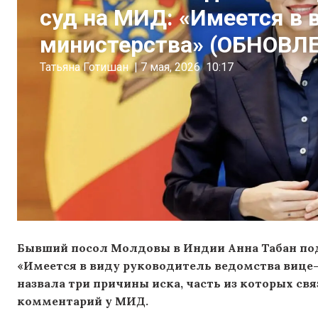
суд на МИД: «Имеется в 
министерства» (ОБНОВЛ
Татьяна Готишан
|
7 мая, 2026
10:17
Бывший посол Молдовы в Индии Анна Табан под
«Имеется в виду руководитель ведомства вице-
назвала три причины иска, часть из которых св
комментарий у МИД.