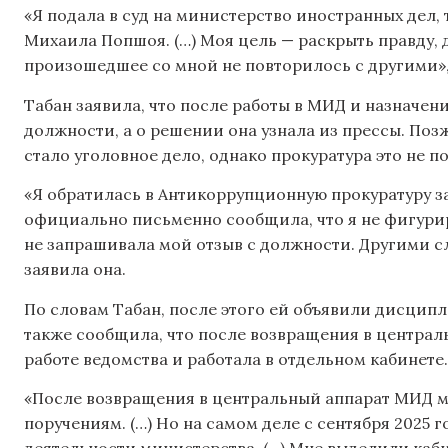
«Я подала в суд на министерство иностранных дел, 
Михаила Попшоя. (…) Моя цель — раскрыть правду, 
произошедшее со мной не повторилось с другими», 
Табан заявила, что после работы в МИД и назначе
должности, а о решении она узнала из прессы. Позж
стало уголовное дело, однако прокуратура это не п
«Я обратилась в Антикоррупционную прокуратуру з
официально письменно сообщила, что я не фигурир
не запрашивала мой отзыв с должности. Другими с
заявила она.
По словам Табан, после этого ей объявили дисцип
также сообщила, что после возвращения в централ
работе ведомства и работала в отдельном кабинете.
«После возвращения в центральный аппарат МИД 
поручениям. (…) Но на самом деле с сентября 2025 г
деятельности министерства. (…) Мне выделили каби