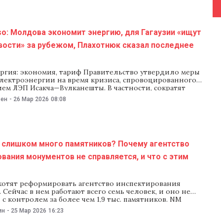
их памятников разработало
o: Молдова экономит энергию, для Гагаузии «ищут
вости» за рубежом, Плахотнюк сказал последнее
ргия: экономия, тариф Правительство утвердило меры
лектроэнергии на время кризиса, спровоцированного
ем ЛЭП Исакча—Вулканешты. В частности, сократят
 государственных и коммерческих зданиях, ограничат
ьен
-
26 Мар 2026
08:08
ую и рекламную подсветку, а энергоемкие промышленные
ренесут вне часов пик. При необходимости Moldelectrica
ашивать помощь у соседних стран. Жителей, кроме того,
или
 слишком много памятников? Почему агентство
вания монументов не справляется, и что с этим
хотят реформировать агентство инспектирования
 Сейчас в нем работают всего семь человек, и оно не
 с контролем за более чем 1,9 тыс. памятников. NM
т, с какими проблемами сталкивается агентство, на
ин
-
25 Мар 2026
16:23
личат штат и что еще предусматривает реформа. Зачем