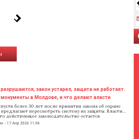
ы
разрушаются, закон устарел, защита не работает.
 монументы в Молдове, и что делают власти
пустя более 30 лет после принятия закона об охране
 предлагают пересмотреть систему их защиты. Власти
что действующее законодательство остается
ным, а многие объекты находятся в плохом состоянии
ин
-
17 Апр 2026
11:06
ою ценность. NM рассказывает, какие проблемы
в этой сфере и как власти предлагают их решать. Новый
ране памятников Проект нового закона об охране