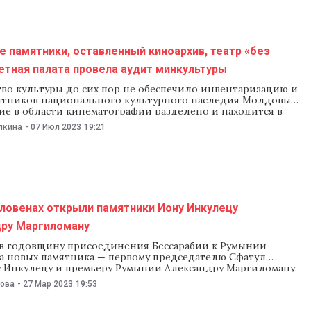
 памятники, оставленный киноархив, театр «без
етная палата провела аудит минкультуры
во культуры до сих пор не обеспечило инвентаризацию и
ятников национального культурного наследия Молдовы,
ие в области кинематографии разделено и находится в
реждений, которые не подчиняются минкультуры. К таким
лкина
-
07 Июл 2023
19:21
шла Счетная палата, которая представила аудит
инкультуры за 2022 год. Как отметили аудиторы,
во культуры до
ловенах открыли памятники Иону Инкулецу
дру Маргиломану
 в годовщину присоединения Бессарабии к Румынии
а новых памятника — первому председателю Сфатул
 Инкулецу и премьеру Румынии Александру Маргиломану.
ии открытия присутствовали спикер парламента Игорь
нова
-
27 Мар 2023
19:53
о румынский коллега Ион-Марчел Чолаку. На церемонии
тил важную роль Маргиломана и Инкулеца в объединении