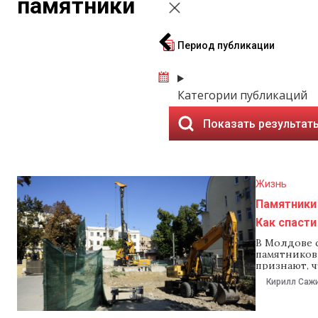
памятники
Период публикации
Категории публикаций
Показать результат
Жизнь
Памятники 
Как спасти
В Молдове с
памятников
признают, 
неэффектив
Кирилл Саж
и теряют св
накопились 
закон об ох