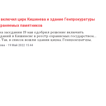
 включил цирк Кишинева и здание Генпрокуратуры
охраняемых памятников
на заседании 19 мая одобрил решение включить
зданий в Кишиневе в реестр охраняемых государством
 Так, в список вошли здания цирка, Генпрокуратуры,
2. Также в список памятников включили «пещеру Бекира»
нова
-
19 Май 2022
15:44
Как отметили в парламенте, включение этих объектов в
аняемых государством памятников позволит сохранить