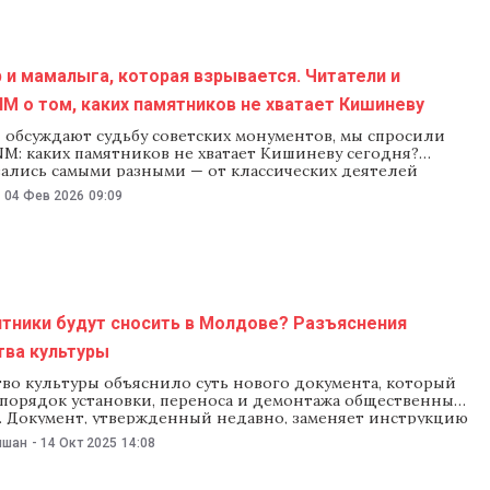
рма Проект постановления правительства об организации
 и мамалыга, которая взрывается. Читатели и
M о том, каких памятников не хватает Кишиневу
 обсуждают судьбу советских монументов, мы спросили
M: каких памятников не хватает Кишиневу сегодня?
зались самыми разными — от классических деятелей
культуры до ироничных и совсем неожиданных идей. Кто-
-
04 Фев 2026
09:09
ет увековечить композиторов, врачей и героев сказок,
ррупцию, глупость или здравый смысл, а кто-то
ятники будут сносить в Молдове? Разъяснения
тва культуры
во культуры объяснило суть нового документа, который
 порядок установки, переноса и демонтажа общественных
. Документ, утвержденный недавно, заменяет инструкцию
Реакция ведомства последовала, после того как в
ишан
-
14 Окт 2025
14:08
пространстве появились мнения, что новые правила
льзовать для сноса памятников советского периода.
во заявило, что памятники, построенные в советскую