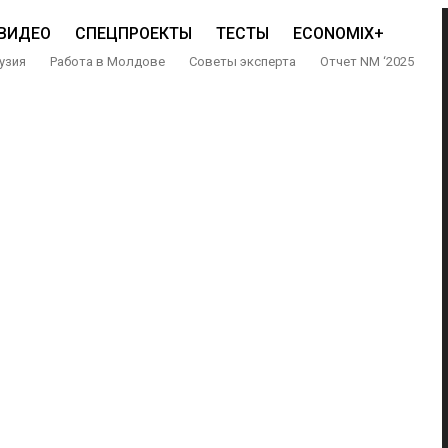
ВИДЕО
СПЕЦПРОЕКТЫ
ТЕСТЫ
ECONOMIX+
узия
Работа в Молдове
Советы эксперта
Отчет NM ‘2025