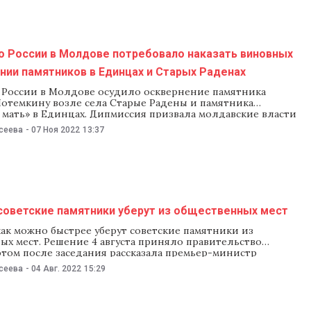
о России в Молдове потребовало наказать виновных
нии памятников в Единцах и Старых Раденах
 России в Молдове осудило осквернение памятника
отемкину возле села Старые Радены и памятника
 мать» в Единцах. Дипмиссия призвала молдавские власти
ь инцидент и наказать виновных. «Варварские акты
сеева
-
07 Ноя 2022
13:37
 в отношении мемориальных комплексов в Молдове
е рамки здравого смысла. Изображение свастики и иных
ашизма выступает очередным
 советские памятники уберут из общественных мест
ак можно быстрее уберут советские памятники из
ых мест. Решение 4 августа приняло правительство
этом после заседания рассказала премьер-министр
 Каллас, передает ERR.ee. «Главное решено — советские
сеева
-
04 Авг. 2022
15:29
ужно убрать из публичного пространства, и мы сделаем
но быстрее. Конкретное время и порядок зависят