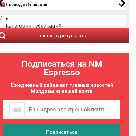
Период публикации
Категории публикаций
Показать результаты
Подписаться на NM
Espresso
Ежедневный дайджест главных новостей
Молдовы на вашей почте