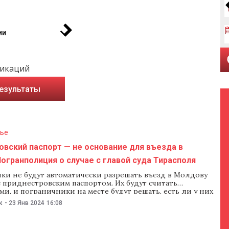
ии
ликаций
езультаты
ье
вский паспорт — не основание для въезда в
огранполиция о случае с главой суда Тирасполя
ки не будут автоматически разрешать въезд в Молдову
 приднестровским паспортом. Их будут считать
и, и пограничники на месте будут решать, есть ли у них
димые документы и основание для въезда в Молдову. Так
к
-
23 Янв 2024
16:08
я полиция прокомментировала для NM случай с главой
поля, которую в Кишиневском аэропорту