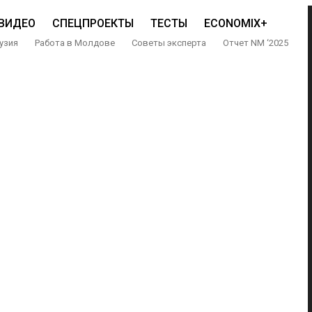
ВИДЕО
СПЕЦПРОЕКТЫ
ТЕСТЫ
ECONOMIX+
узия
Работа в Молдове
Советы эксперта
Отчет NM ‘2025