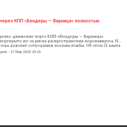
через КПП «Бендеры — Варница» полностью
ровье движение через КПП «Бендеры — Варница»
ерекрыто из-за риска распространения коронавируса. На
уска дежурят сотрудники погранслужбы. Об этом 21 марта
ovostipmr.com. По данным МВД Приднестровья, у двух
цких
-
21 Мар 2020
20:24
Варницы подтвердили коронавирус COVID-19. Женщины
рнулись из Украины. Они ездили на экскурсию в
В связи