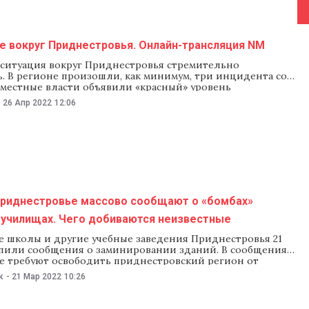
е вокруг Приднестровья. Онлайн-трансляция NM
я ситуация вокруг Приднестровья стремительно
. В регионе произошли, как минимум, три инцидента со
 местные власти объявили «красный» уровень
ческой угрозы. Президент Молдовы Майя Санду тем
-
26 Апр 2022
12:06
звала заседание Совета безопасности. NM следит за
событий. Пожалуйста, периодически обновляйте страницу,
ть за обновлениями. 07:19 «Первый
Приднестровье массово сообщают о «бомбах»
и училищах. Чего добиваются неизвестные
се школы и другие учебные заведения Приднестровья 21
упили сообщения о заминировании зданий. В сообщениях
е требуют освободить приднестровский регион от
й оккупации». Об этом сообщило приднестровское
к
-
21 Мар 2022
10:26
во внутренних дел. «Мы больше не будем терпеть
 оккупацию. Наши требования – освобождение
ья от российской оккупации. В случае