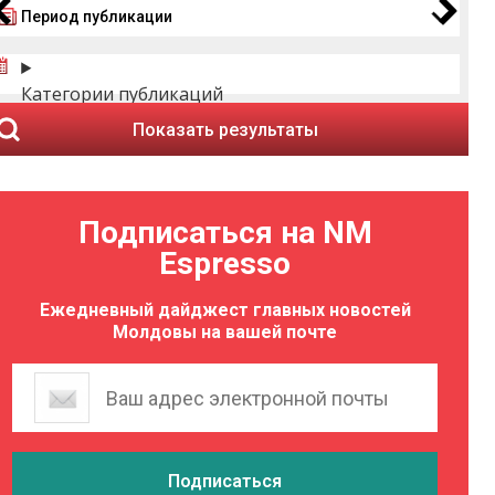
Период публикации
Категории публикаций
Показать результаты
Подписаться на NM
Espresso
Ежедневный дайджест главных новостей
Молдовы на вашей почте