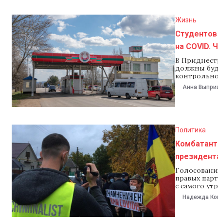
Жизнь
Студентов 
на COVID. 
В Приднестр
должны буду
контрольно-
въезд на т
Анна Выпри
считают ре
Приднестро
студентов, 
Политика
Комбатанты
президент
Голосовани
правых пар
с самого ут
жители При
Надежда Ко
блокирован
поступили д