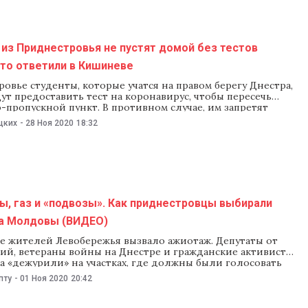
из Приднестровья не пустят домой без тестов
Что ответили в Кишиневе
овье студенты, которые учатся на правом берегу Днестра,
т предоставить тест на коронавирус, чтобы пересечь
пропускной пункт. В противном случае, им запретят
ерриторию непризнанной ПМР. В Бюро реинтеграции
цких
-
28 Ноя 2020
18:32
шение Оперштаба региона недопустимым. Оперштаб
вья на заседании 23 ноября принял решение обязать
которые учатся за
, газ и «подвозы». Как приднестровцы выбирали
а Молдовы (ВИДЕО)
е жителей Левобережья вызвало ажиотаж. Депутаты от
тий, ветераны войны на Днестре и гражданские активисты
ра «дежурили» на участках, где должны были голосовать
днестровья. За день полиция зафиксировала 29 случаев
пту
-
01 Ноя 2020
20:42
ия дороги к избирательным участкам. Также в полицию
есятки жалоб на «подвоз» и подкуп избирателей.