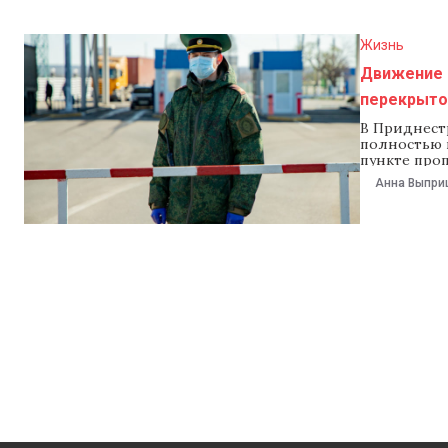
Жизнь
Движение 
перекрыто
В Приднест
полностью п
пункте проп
сообщило n
Анна Выпри
жительниц 
недавно ве
монастырь. 