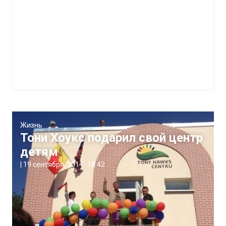
Жизнь
Тони Хоукс подарил свой центр
детям
|
19 сентября, 2014
18:42