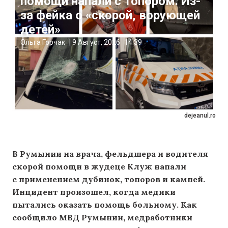
помощи напали с топором. Из-
за фейка о «скорой, ворующей
детей»
Ольга Горчак
|
9 Август, 2026
14:39
dejeanul.ro
В Румынии на врача, фельдшера и водителя
скорой помощи в жудеце Клуж напали
с применением дубинок, топоров и камней.
Инцидент произошел, когда медики
пытались оказать помощь больному. Как
сообщило МВД Румынии, медработники