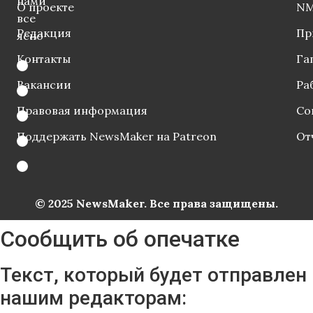
нами
О проекте
NM
все
Редакция
Пр
ясно
Контакты
Га
Вакансии
Ра
Правовая информация
Со
Поддержать NewsMaker на Patreon
От
© 2025 NewsMaker. Все права защищены.
Сообщить об опечатке
Текст, который будет отправлен
нашим редакторам: