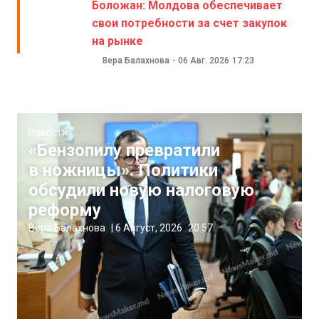
Боложан: Молдова обеспечивает
свои потребности за счет закупок
на рынке
Вера Балахнова
-
06 Авг. 2026
17:23
Новости
«Бензопилу превратили
в ножницы». Политики
обсудили новую налоговую
реформу
Вера Балахнова
|
6 Август, 2026
20:57