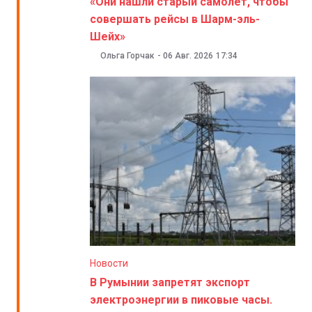
«Они нашли старый самолет, чтобы
совершать рейсы в Шарм-эль-
Шейх»
Ольга Горчак
-
06 Авг. 2026
17:34
Новости
В Румынии запретят экспорт
электроэнергии в пиковые часы.