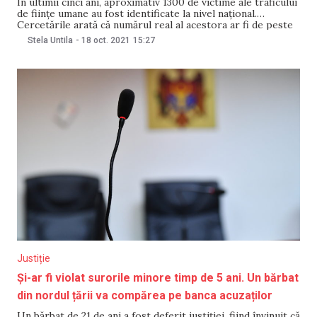
În ultimii cinci ani, aproximativ 1300 de victime ale traficului
de ființe umane au fost identificate la nivel național.
Cercetările arată că numărul real al acestora ar fi de peste
20 de ori mai mare. Copiii reprezintă 30% din victimele
Stela Untila
-
18 oct. 2021
15:27
identificate, cei mai mulți dintre ei au fost exploatați prin
Justiție
Și-ar fi violat surorile minore timp de 5 ani. Un bărbat
din nordul țării va compărea pe banca acuzaților
Un bărbat de 21 de ani a fost deferit justiției, fiind învinuit că