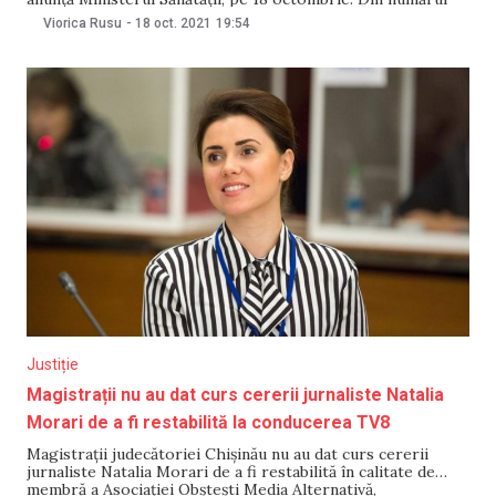
total de cazuri, 9 cazuri asociate cu contact în afara țării: 2-
Viorica Rusu
-
18 oct. 2021
19:54
Germania, 1-România, 1-Belgia, 1-Cipru, 1-Italia, 1-Malta, 1-
Marea Britanie, 1-Rusia. Numărul
Justiție
Magistrații nu au dat curs cererii jurnaliste Natalia
Morari de a fi restabilită la conducerea TV8
Magistrații judecătoriei Chișinău nu au dat curs cererii
jurnaliste Natalia Morari de a fi restabilită în calitate de
membră a Asociației Obștești Media Alternativă,