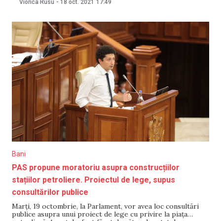
Viorica Rusu
-
18 oct. 2021
17:49
„Noi”, Vladimir Daghi. „Rizea vine să facă ordine și aici, în
Bălți, pentru că Moldova are
Bani
PAS propune moratoriu asupra construcțiilor
stațiilor petroliere. Proiectul de lege, supus
consultărilor publice
Marți, 19 octombrie, la Parlament, vor avea loc consultări
publice asupra unui proiect de lege cu privire la piața