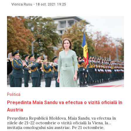
deținătoarea licenței de emisie a postului TV8. Informația a
Viorica Rusu
-
18 oct. 2021
19:25
fost publicată pe site-ul judecătoriei, pe 18 octombrie.
Amintim că organizația a anunțat printr-un comunicat de
presă,
Politică
Președinta Maia Sandu va efectua o vizită oficială în
Austria
Președinta Republicii Moldova, Maia Sandu, va efectua în
zilele de 21-22 octombrie o vizită oficială la Viena, la
invitația omologului său austriac. Pe 21 octombrie,