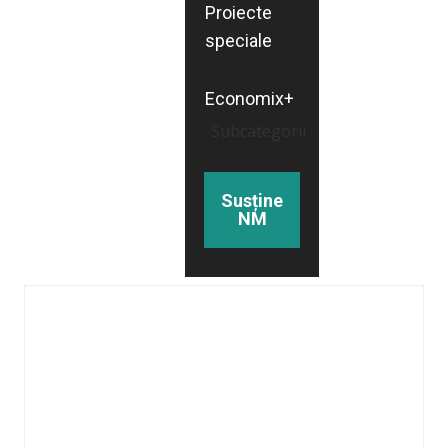
Proiecte
speciale
Economix+
Subcategorii
Susține
NM