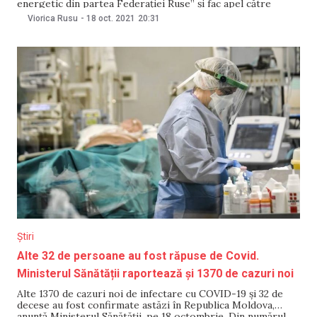
energetic din partea Federației Ruse” și fac apel către
Guvernul Republicii Moldova și partenerii de dezvoltare în
Viorica Rusu
-
18 oct. 2021
20:31
vederea diversificării livrărilor de gaze naturale. Aceștia
consideră inadmisibilă „tergiversarea procesului de
negociere din partea Gazprom și perpetuarea intenționată
Știri
Alte 32 de persoane au fost răpuse de Covid.
Ministerul Sănătății raportează și 1370 de cazuri noi
Alte 1370 de cazuri noi de infectare cu COVID-19 și 32 de
decese au fost confirmate astăzi în Republica Moldova,
anunță Ministerul Sănătății, pe 18 octombrie. Din numărul