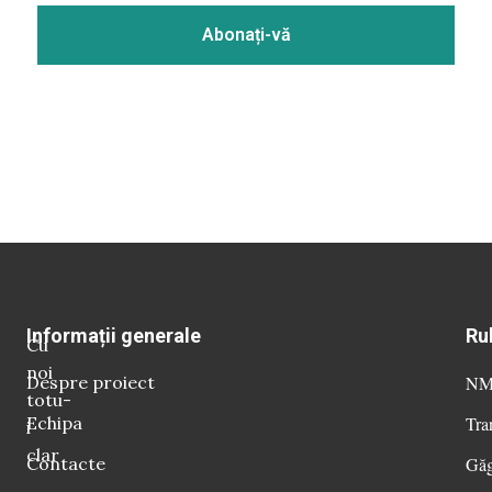
Informații generale
Ru
Cu
noi
Despre proiect
NM 
totu-
Echipa
Tra
i
clar
Contacte
Găg