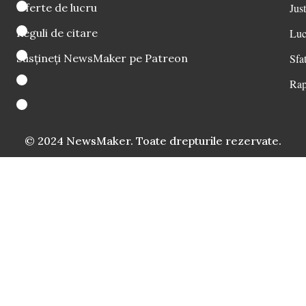
Oferte de lucru
Just
Reguli de citare
Luc
Susțineți NewsMaker pe Patreon
Sfat
Rap
© 2024 NewsMaker. Toate drepturile rezervate.