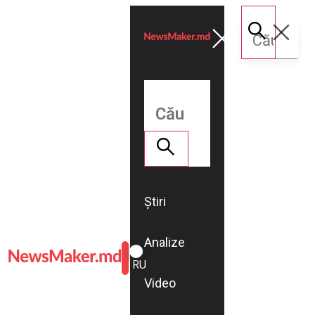
Știri
Analize
ROMÂNĂ
RU
Video