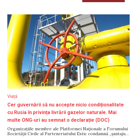
Viață
Cer guvernării să nu accepte nicio condiționalitate
cu Rusia în privința livrării gazelor naturale. Mai
multe ONG-uri au semnat o declarație (DOC)
Organizațiile membre ale Platformei Naționale a Forumului
Societății Civile al Parteneriatului Estic condamnă „șantajul