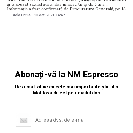
și-a abuzat sexual surorilor minore timp de 5 ani.
Informația a fost confirmată de Procuratura Generală, pe 18
octombrie. Potrivit reprezentanților Procuraturii, pe 8
Stela Untila
-
18 oct. 2021
14:47
octombrie a fost expediată în instanța de judecată cauza
penală de învinuire a
Abonați-vă la NM Espresso
Rezumat zilnic cu cele mai importante știri din
Moldova direct pe emailul dvs