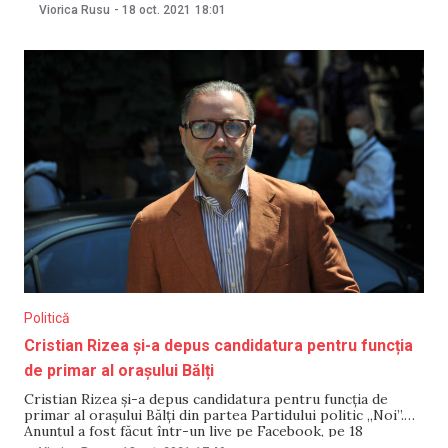
Președintele Maia Sandu va avea o întrevedere cu
Viorica Rusu
-
18 oct. 2021
18:01
președintele Austriei, Alexander Van der Bellen, după care
cei doi lideri vor susține o conferință de presă
Politică
Cristian Rizea și-a depus candidatura pentru funcția
de primar al orașului Bălți
Cristian Rizea și-a depus candidatura pentru funcția de
primar al orașului Bălți din partea Partidului politic „Noi”.
Anunțul a fost făcut într-un live pe Facebook, pe 18
octombrie. Acesta era alături de președintele Partidului