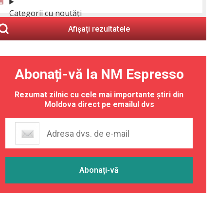
Categorii cu noutăți
Afișați rezultatele
Abonați-vă la NM Espresso
Rezumat zilnic cu cele mai importante știri din
Moldova direct pe emailul dvs