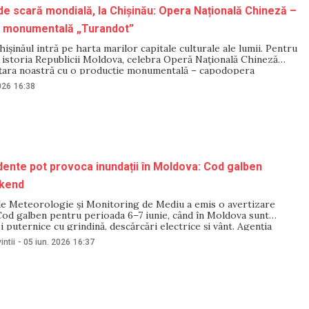
e scară mondială, la Chișinău: Opera Națională Chineză –
ia monumentală „Turandot”
Chișinăul intră pe harta marilor capitale culturale ale lumii. Pentru
 istoria Republicii Moldova, celebra Operă Națională Chineză
 țara noastră cu o producție monumentală – capodopera
e Giacomo Puccini, celebrând 100 de ani de la premiera mondială.
026
16:38
t decât un
dente pot provoca inundații în Moldova: Cod galben
kend
de Meteorologie și Monitoring de Mediu a emis o avertizare
Cod galben pentru perioada 6–7 iunie, când în Moldova sunt
i puternice cu grindină, descărcări electrice și vânt. Agenția
ă în perioada menționată există riscul de viituri rapide și
intii
-
05 iun. 2026
16:37
ale în zonele unde vor cădea