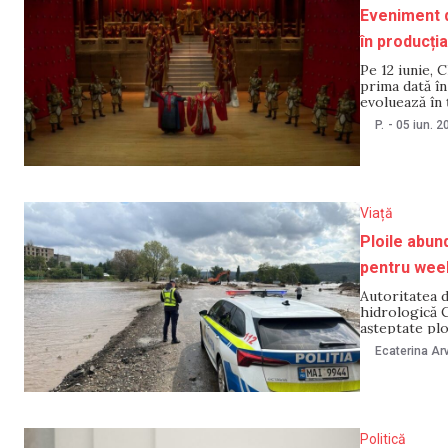
Eveniment d
în producț
Pe 12 iunie, 
prima dată în
evoluează în
„Turandot”, d
P.
-
05 iun. 2
Este mai mul
Viață
Ploile abun
pentru wee
Autoritatea 
hidrologică 
așteptate plo
avertizează c
Ecaterina Arv
inundații loc
Politică