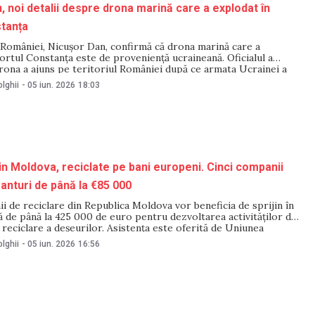
, noi detalii despre drona marină care a explodat în
tanța
 României, Nicușor Dan, confirmă că drona marină care a
ortul Constanța este de proveniență ucraineană. Oficialul a
rona a ajuns pe teritoriul României după ce armata Ucrainei a
olul asupra acesteia, precum și asupra altor trei aparate
lghii
-
05 iun. 2026
18:03
 cauza mijloacelor rusești de război
in Moldova, reciclate pe bani europeni. Cinci companii
ranturi de până la €85 000
i de reciclare din Republica Moldova vor beneficia de sprijin în
ă de până la 425 000 de euro pentru dezvoltarea activităților de
 reciclare a deșeurilor. Asistența este oferită de Uniunea
 Programul Națiunilor Unite pentru Dezvoltare (PNUD), în
lghii
-
05 iun. 2026
16:56
ului „Facilitarea unei tranziții verzi