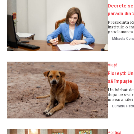
Decrete sem
parada din 
Președinta R
instituie o i
proclamarea 
35 de ani de 
Mihaela Cono
decrete au f
Viață
Florești: Un
să împuște 
Un bărbat de 
după ce s-a r
în seara zile
stăpân, info
Dumitru Petr
Politică