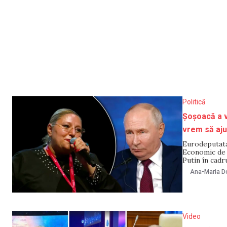
Politică
Șoșoacă a v
vrem să aju
Eurodeputata
Economic de l
Putin în cadru
susținut că r
Ana-Maria Do
ar „admira”
Video