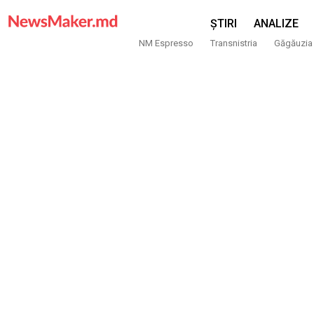
ȘTIRI
ANALIZE
NM Espresso
Transnistria
Găgăuzia