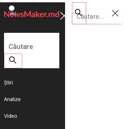
ROMÂNĂ
Susține
RU
NM
Știri
Analize
Video