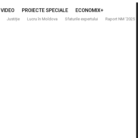
VIDEO
PROIECTE SPECIALE
ECONOMIX+
Justiție
Lucru în Moldova
Sfaturile expertului
Raport NM ‘2025