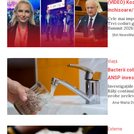
(VIDEO) Ko
închisoare/
Cele mai imp
Trei coduri g
Summit 2026: 
artă: secretu
Știri NewsMa
„Kuliok”: Dod
Viață
Bacterii col
ANSP inves
Investigațiile
Bălți continu
probe prelevat
problema își a
Ana-Maria Do
fost confirm
Externe