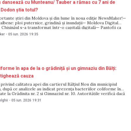
s dansează cu Munteanu/ Tauber a rămas cu 7 ani de
 Dodon știa totul?
ortante știri din Moldova și din lume în noua ediție NewsMaker!—
albene: ploi puternice, grindină și inundații— Moldova Digital
Chișinăul s-a transformat într-o capitală digitală— Pantofii ca
l din spatele încălțămintei lui Valentin Frunză— Martor în dosarul
ker
-
05 iun. 2026
19:35
on a fost avertizat despre
iforme în apa de la o grădiniță și un gimnaziu din Bălți:
tighează cauza
 privind calitatea apei din cartierul Bălțiul Nou din municipiul
ă, după ce analizele au indicat prezența bacteriilor coliforme în
e la Grădinița nr. 2 și Gimnaziul nr. 10. Autoritățile verifică dacă
re originea în rețelele interne ale instituțiilor. Informațiile au
lghii
-
05 iun. 2026
19:31
ate de Agenția Națională