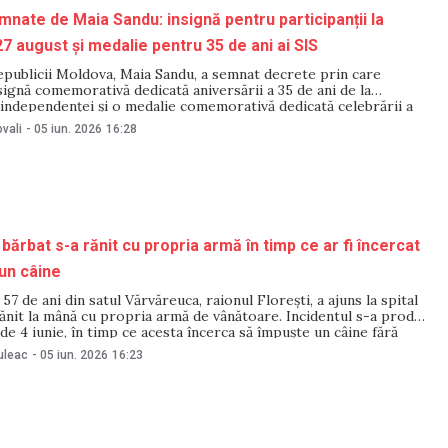
nate de Maia Sandu: insignă pentru participanții la
27 august și medalie pentru 35 de ani ai SIS
epublicii Moldova, Maia Sandu, a semnat decrete prin care
nsignă comemorativă dedicată aniversării a 35 de ani de la
independenței și o medalie comemorativă dedicată celebrării a
la crearea Serviciului de Informații și Securitate (SIS). Ambele
vali
-
05 iun. 2026
16:28
ost semnate pe 29
 bărbat s-a rănit cu propria armă în timp ce ar fi încercat
un câine
57 de ani din satul Vărvăreuca, raionul Florești, a ajuns la spital
ănit la mână cu propria armă de vânătoare. Incidentul s-a produs
i de 4 iunie, în timp ce acesta încerca să împuște un câine fără
rmează Observatorul de Nord.
uleac
-
05 iun. 2026
16:23