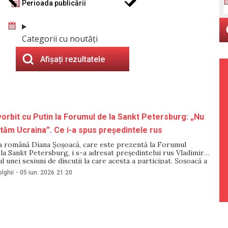
Perioada publicării
Categorii cu noutăți
Afișați rezultatele
orbit cu Putin la Forumul de la Sankt Petersburg: „Nu
tăm Ucraina”. Ce i-a spus președintele rus
 română Diana Șoșoacă, care este prezentă la Forumul
a Sankt Petersburg, i s-a adresat președintelui rus Vladimir
l unei sesiuni de discuții la care acesta a participat. Șoșoacă a
omânii nu ar sprijini ajutorul acordat Ucrainei și că mulți dintre ei
lghii
-
05 iun. 2026
21:20