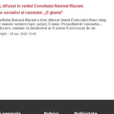
, difuzat în sediul Consiliului Raional Rîșcani.
 socialist al raionului: „O glumă”
siliului Raional Rîșcani a fost difuzat imnul Federației Ruse timp
e minute neîntrerupt, astăzi, 5 iunie. Președintele raionului,
renco, susține că incidentul ar fi putut fi provocat de un
nteligent”, care ar fi reacționat la o comandă dată de o persoană
lghii
-
05 iun. 2026
15:40
i generale
Rubrici
Publicitate