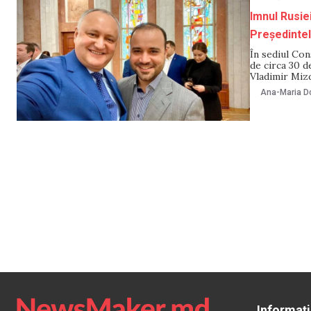
Imnul Rusiei
Președintele
În sediul Con
de circa 30 d
Vladimir Mizd
„dispozitiv i
Ana-Maria Do
aflată în
Informați