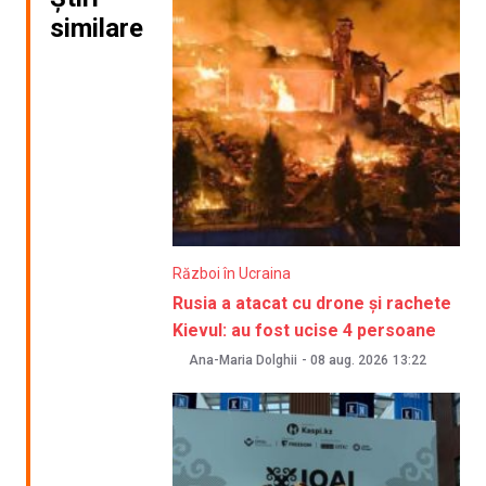
similare
Război în Ucraina
Rusia a atacat cu drone și rachete
Kievul: au fost ucise 4 persoane
Ana-Maria Dolghii
-
08 aug. 2026
13:22