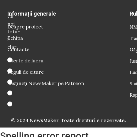
Informații generale
Ru
Cu
noi
Despre proiect
NM 
totu-
Echipa
Tra
i
clar
Contacte
Găg
Oferte de lucru
Just
Reguli de citare
Luc
Susțineți NewsMaker pe Patreon
Sfat
Rap
© 2024 NewsMaker. Toate drepturile rezervate.
Spelling error report