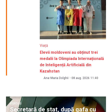
Viață
Elevii moldoveni au obținut trei
medalii la Olimpiada Internațională
de Inteligență Artificială din
Kazahstan
Ana-Maria Dolghii
-
08 aug. 2026
11:40
Politică
Secretară de stat, după gafa cu