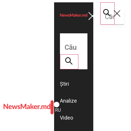
Știri
Analize
ROMÂNĂ
RU
Video