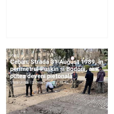
Viață
Ceban: Strada 31 August 1989, în
perimetrul Pușkin și Bodoni, ar
putea deveni pietonală
Stela Untila
|
21 martie, 2023
15:45