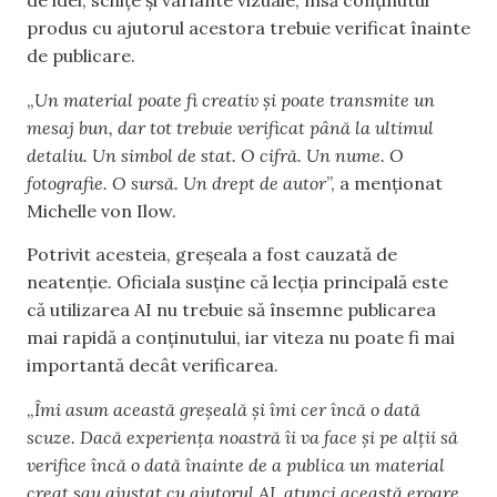
de idei, schițe și variante vizuale, însă conținutul
produs cu ajutorul acestora trebuie verificat înainte
de publicare.
„
Un material poate fi creativ și poate transmite un
mesaj bun, dar tot trebuie verificat până la ultimul
detaliu. Un simbol de stat. O cifră. Un nume. O
fotografie. O sursă. Un drept de autor
”, a menționat
Michelle von Ilow.
Potrivit acesteia, greșeala a fost cauzată de
neatenție. Oficiala susține că lecția principală este
că utilizarea AI nu trebuie să însemne publicarea
mai rapidă a conținutului, iar viteza nu poate fi mai
importantă decât verificarea.
„
Îmi asum această greșeală și îmi cer încă o dată
scuze. Dacă experiența noastră îi va face și pe alții să
verifice încă o dată înainte de a publica un material
creat sau ajustat cu ajutorul AI, atunci această eroare