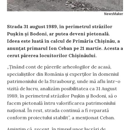
NewsMaker
Strada 31 august 1989, în perimetrul străzilor
Pușkin și Bodoni, ar putea deveni pietonală.
Ideea este luată în calcul de Primăria Chișinău, a
anunțat primarul Ion Ceban pe 21 martie. Acesta a
cerut părerea locuitorilor Chișinăului.
„Ținând cont de părerile arheologilor de acasă,
specialiștilor din România și experților în domeniul
patrimoniului de la Strasbourg, unde mă aflu într-o
vizită de lucru, analizăm posibilitatea ca 31 August
1989, în perimetrul străzilor Pușkin și Bodoni, să o
facem pietonală întru valorificarea patrimoniului
național. În rest, strada continuă a fi reparată
conform proiectului stabilit”, a menționat Ceban.
Amintim că, recent, în timpul unor lucrări de