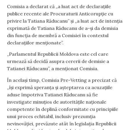
Comisia a declarat că „a luat act de declarațiile
publice recente ale Procuraturii Anticorupție cu
privire la Tatiana Răducanu” și „a luat act de intenția
exprimată de Tatiana Răducanu de a-și da demisia
din funcția de membră a Comisiei în contextul
declarațiilor menționate”.
„Parlamentul Republicii Moldova este cel care
urmează să decidă asupra cererii de demisie a
Tatianei Răducanu”, a menționat Comisia.
În același timp, Comisia Pre-Vetting a precizat că
„își exprimă speranța și așteptarea ca acuzațiile
aduse împotriva Tatianei Răducanu să fie
investigate minuțios de autoritățile naționale
competente în deplină conformitate cu principiile
unui proces echitabil, inclusiv prezumția
nevinovăției, prevăzute atât în legislația Republicii