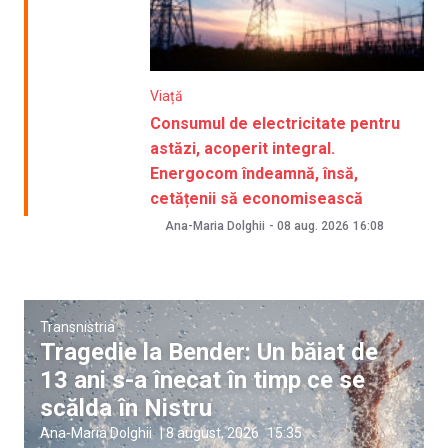
Viață
Consumul de electricitate pentru
astăzi, acoperit integral.
Energocom îndeamnă, însă,
cetățenii să economisească
Ana-Maria Dolghii
-
08 aug. 2026
16:08
Transnistria
Tragedie la Bender: Un băiat de
13 ani s-a înecat în timp ce se
scălda în Nistru
Ana-Maria Dolghii
|
8 august, 2026
15:35