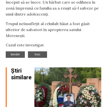
început să se înece. Un bărbat care se odihnea în
zonă împreună cu familia sa a reușit să-l salveze pe
unul dintre adolescenți.
Trupul neînsuflețit al celuilalt băiat a fost găsit
ulterior de salvatori în apropierea satului
Merenești.
Cazul este investigat.
,
bender
înec
Știri
similare