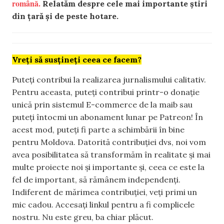
română.
Relatăm despre cele mai importante știri
din țară și de peste hotare.
Vreți să susțineți ceea ce facem?
Puteți contribui la realizarea jurnalismului calitativ.
Pentru aceasta, puteți contribui printr-o donație
unică prin sistemul E-commerce de la maib sau
puteți întocmi un abonament lunar pe Patreon! În
acest mod, puteți fi parte a schimbării în bine
pentru Moldova. Datorită contribuției dvs, noi vom
avea posibilitatea să transformăm în realitate și mai
multe proiecte noi și importante și, ceea ce este la
fel de important, să rămânem independenți.
Indiferent de mărimea contribuției, veți primi un
mic cadou. Accesați linkul pentru a fi complicele
nostru. Nu este greu, ba chiar plăcut.