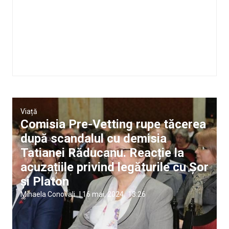
Viață
Comisia Pre-Vetting rupe tăcerea
după scandalul cu demisia
Tatianei Răducanu. Reacție la
acuzațiile privind legăturile cu Șor
și Platon
Mihaela Conovali
|
16 mai, 2024
13:26