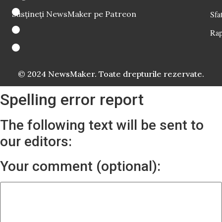
Susțineți NewsMaker pe Patreon
Sfat
Rap
© 2024 NewsMaker. Toate drepturile rezervate.
Spelling error report
The following text will be sent to
our editors:
Your comment (optional):