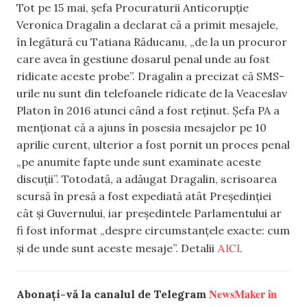
Tot pe 15 mai, șefa Procuraturii Anticorupție
Veronica Dragalin a declarat că a primit mesajele,
în legătură cu Tatiana Răducanu, „de la un procuror
care avea în gestiune dosarul penal unde au fost
ridicate aceste probe”. Dragalin a precizat că SMS-
urile nu sunt din telefoanele ridicate de la Veaceslav
Platon în 2016 atunci când a fost reținut. Șefa PA a
menționat că a ajuns în posesia mesajelor pe 10
aprilie curent, ulterior a fost pornit un proces penal
„pe anumite fapte unde sunt examinate aceste
discuții”. Totodată, a adăugat Dragalin, scrisoarea
scursă în presă a fost expediată atât Președinției
cât și Guvernului, iar președintele Parlamentului ar
fi fost informat „despre circumstanțele exacte: cum
AICI
și de unde sunt aceste mesaje”. Detalii
.
NewsMaker în
Abonați-vă la canalul de Telegram