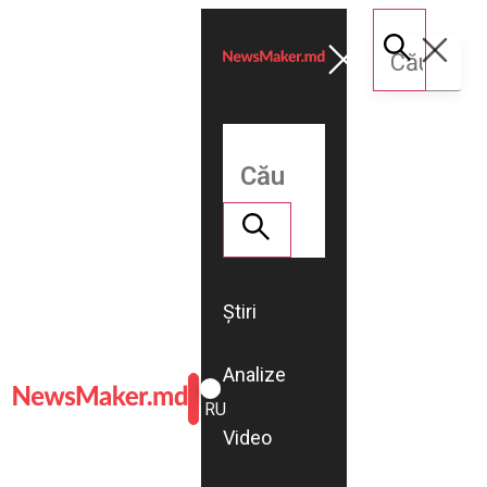
Știri
Analize
ROMÂNĂ
RU
Video