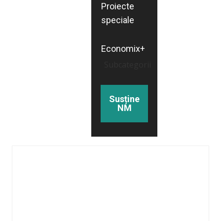
Proiecte
speciale
Economix+
Subcategorii
Susține
NM