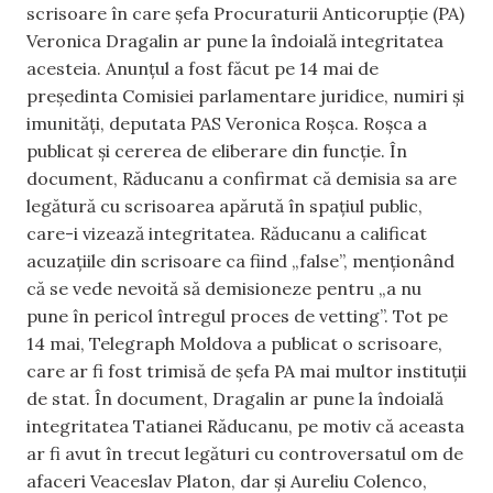
scrisoare în care șefa Procuraturii Anticorupție (PA)
Veronica Dragalin ar pune la îndoială integritatea
acesteia. Anunțul a fost făcut pe 14 mai de
președinta Comisiei parlamentare juridice, numiri și
imunități, deputata PAS Veronica Roșca. Roșca a
publicat și cererea de eliberare din funcție. În
document, Răducanu a confirmat că demisia sa are
legătură cu scrisoarea apărută în spațiul public,
care-i vizează integritatea. Răducanu a calificat
acuzațiile din scrisoare ca fiind „false”, menționând
că se vede nevoită să demisioneze pentru „a nu
pune în pericol întregul proces de vetting”. Tot pe
14 mai, Telegraph Moldova a publicat o scrisoare,
care ar fi fost trimisă de șefa PA mai multor instituții
de stat. În document, Dragalin ar pune la îndoială
integritatea Tatianei Răducanu, pe motiv că aceasta
ar fi avut în trecut legături cu controversatul om de
afaceri Veaceslav Platon, dar și Aureliu Colenco,