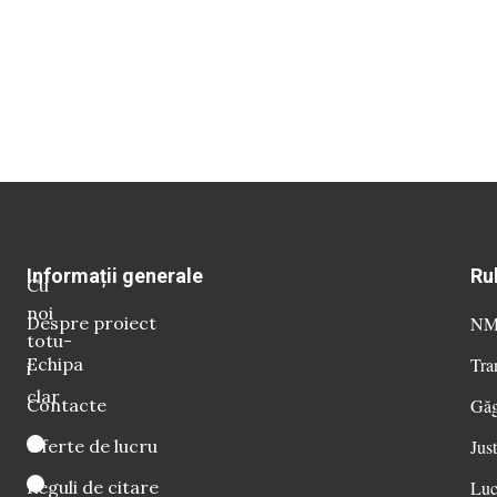
Informații generale
Ru
Cu
noi
Despre proiect
NM 
totu-
Echipa
Tra
i
clar
Contacte
Găg
Oferte de lucru
Just
Reguli de citare
Luc