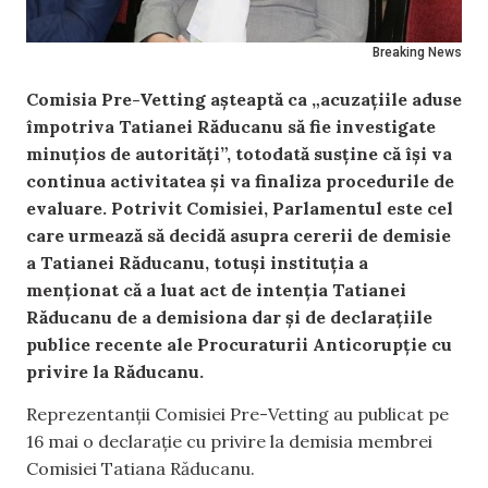
Breaking News
Comisia Pre-Vetting așteaptă ca „acuzațiile aduse
împotriva Tatianei Răducanu să fie investigate
minuțios de autorități”, totodată susține că își va
continua activitatea și va finaliza procedurile de
evaluare. Potrivit Comisiei, Parlamentul este cel
care urmează să decidă asupra cererii de demisie
a Tatianei Răducanu, totuși instituția a
menționat că a luat act de intenția Tatianei
Răducanu de a demisiona dar și de declarațiile
publice recente ale Procuraturii Anticorupție cu
privire la Răducanu.
Reprezentanții Comisiei Pre-Vetting au publicat pe
16 mai o declarație cu privire la demisia membrei
Comisiei Tatiana Răducanu.