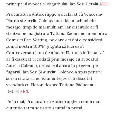
AICI
principalul avocat al oligarhului Ilan Șor. Detalii
.
Procuratura Anticorupție a declarat că Veaceslav
Platon și Aureliu Colenco ar fi făcut schimb de
mesaje, timp de mai mulți ani, iar discuțiile ar fi
vizat-o pe magistrata Tatiana Răducanu, membră a
Comisiei Pre-Vetting, pe care cei doi o consideră
„omul nostru 100%” și „gata să lucreze”.
Controversatul om de afaceri Platon a infirmat că
ar fi discutat vreodată prin mesaje cu avocatul
Aureliu Colenco, cel care îl apără în prezent pe
fugarul Ilan Șor. Și Aureliu Colenco a spus pentru
sursa citată că nu își amintește să fi discutat
vreodată cu Platon despre Tatiana Răducanu.
AICI
Detalii
.
Pe 15 mai, Procuratura Anticorupție a confirmat
autenticitatea scrisorii scursă în presă.