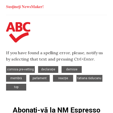
Susțineți NewsMaker!
If you have found a spelling error, please, notify us
by selecting that text and pressing
Ctrl+Enter
.
,
,
,
comisia pre-vetting
declarație
demisie
,
,
,
,
membră
parlament
reacție
tatiana răducanu
top
Abonați-vă la NM Espresso