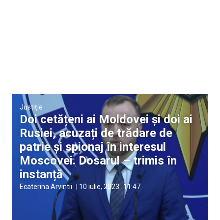
Justiție
Doi cetățeni ai Moldovei și doi ai
Rusiei, acuzați de trădare de
patrie și spionaj în interesul
Moscovei. Dosarul – trimis în
instanță
Ecaterina Arvintii
|
10 iulie, 2023
11:47