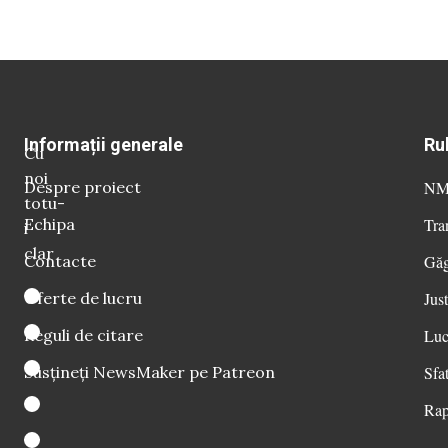
Informații generale
Ru
Cu
noi
Despre proiect
NM 
totu-
Echipa
Tra
i
clar
Contacte
Găg
Oferte de lucru
Just
Reguli de citare
Luc
Susțineți NewsMaker pe Patreon
Sfat
Rap