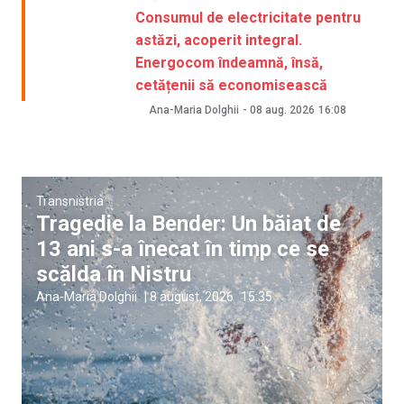
Consumul de electricitate pentru
astăzi, acoperit integral.
Energocom îndeamnă, însă,
cetățenii să economisească
Ana-Maria Dolghii
-
08 aug. 2026
16:08
Transnistria
Tragedie la Bender: Un băiat de
13 ani s-a înecat în timp ce se
scălda în Nistru
Ana-Maria Dolghii
|
8 august, 2026
15:35