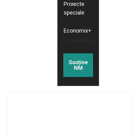
Proiecte
speciale
Economix+
Subcategorii
Susține
NM