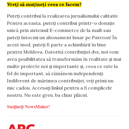
Vreți să susțineți ceea ce facem?
Puteți contribui la realizarea jurnalismului calitativ.
Pentru aceasta, puteți contribui printr-o donație
unică prin sistemul E-commerce de la maib sau
puteți întocmi un abonament lunar pe Patreon! În
acest mod, puteți fi parte a schimbării în bine
pentru Moldova. Datorită contribuției dvs, noi vom
avea posibilitatea să transformăm în realitate și mai
multe proiecte noi și importante și, ceea ce este la
fel de important, să rămânem independenți.
Indiferent de mărimea contribuției, veți primi un
mic cadou. Accesați linkul pentru a fi complicele
nostru. Nu este greu, ba chiar plăcut.
Susțineți NewsMaker!