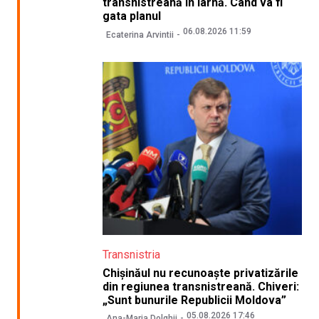
transnistreană în iarnă. Când va fi
gata planul
06.08.2026 11:59
Ecaterina Arvintii
Transnistria
Chișinăul nu recunoaște privatizările
din regiunea transnistreană. Chiveri:
„Sunt bunurile Republicii Moldova”
05.08.2026 17:46
Ana-Maria Dolghii