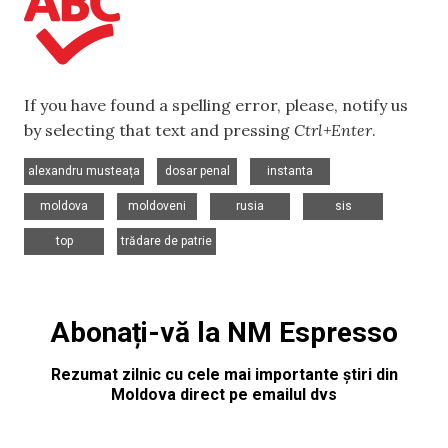
If you have found a spelling error, please, notify us
by selecting that text and pressing
Ctrl+Enter
.
,
,
,
alexandru musteața
dosar penal
instanta
,
,
,
,
moldova
moldoveni
rusia
sis
,
top
trădare de patrie
Abonați-vă la NM Espresso
Rezumat zilnic cu cele mai importante știri din
Moldova direct pe emailul dvs