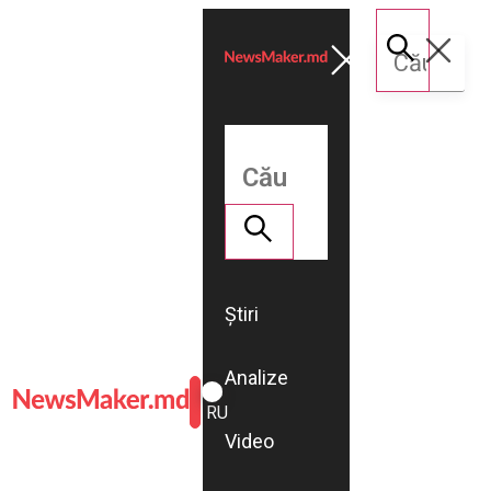
Știri
Analize
ROMÂNĂ
RU
Video