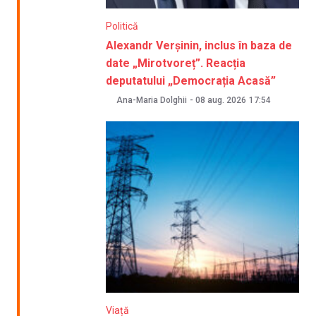
Politică
Alexandr Verșinin, inclus în baza de
date „Mirotvoreț”. Reacția
deputatului „Democrația Acasă”
Ana-Maria Dolghii
-
08 aug. 2026
17:54
Viață