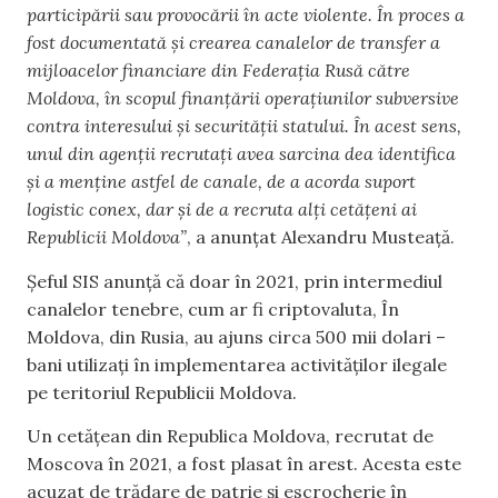
participării sau provocării în acte violente. În proces a
fost documentată și crearea canalelor de transfer a
mijloacelor financiare din Federația Rusă către
Moldova, în scopul finanțării operațiunilor subversive
contra interesului și securității statului. În acest sens,
unul din agenții recrutați avea sarcina dea identifica
și a menține astfel de canale, de a acorda suport
logistic conex, dar și de a recruta alți cetățeni ai
Republicii Moldova”
, a anunțat Alexandru Musteață.
Șeful SIS anunță că doar în 2021, prin intermediul
canalelor tenebre, cum ar fi criptovaluta, În
Moldova, din Rusia, au ajuns circa 500 mii dolari –
bani utilizați în implementarea activităților ilegale
pe teritoriul Republicii Moldova.
Un cetățean din Republica Moldova, recrutat de
Moscova în 2021, a fost plasat în arest. Acesta este
acuzat de trădare de patrie și escrocherie în