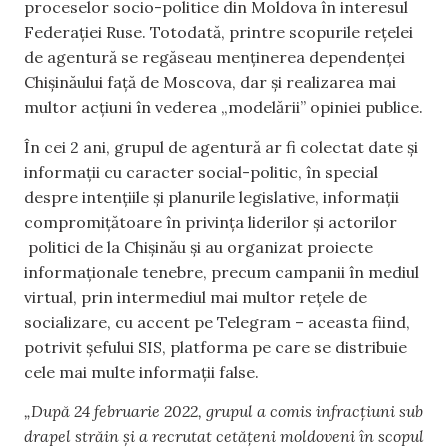
proceselor socio-politice din Moldova în interesul
Federației Ruse. Totodată, printre scopurile rețelei
de agentură se regăseau menținerea dependenței
Chișinăului față de Moscova, dar și realizarea mai
multor acțiuni în vederea „modelării” opiniei publice.
În cei 2 ani, grupul de agentură ar fi colectat date și
informații cu caracter social-politic, în special
despre intențiile și planurile legislative, informații
compromițătoare în privința liderilor și actorilor
politici de la Chișinău și au organizat proiecte
informaționale tenebre, precum campanii în mediul
virtual, prin intermediul mai multor rețele de
socializare, cu accent pe Telegram – aceasta fiind,
potrivit șefului SIS, platforma pe care se distribuie
cele mai multe informații false.
„După 24 februarie 2022, grupul a comis infracțiuni sub
drapel străin și a recrutat cetățeni moldoveni în scopul