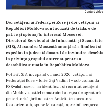
Captură video
Doi cetățeni ai Federației Ruse și doi cetățeni ai
Republicii Moldova sunt acuzați de trădare de
patrie și spionaj în interesul Moscovei.
Directorul Serviciului de Informații și Securitate
(SIS), Alexandru Musteață anunță că a finalizat și
expediat în judecată dosarul de învinuire, deschis
în privința grupului antrenat pentru a
destabiliza situația în Repubblica Moldova.
Potrivit SIS, începând cu anul 2020, cetățeni ai
Federației Ruse – Iurie G și Vadim I – sub comanda
FSB-ului rusesc, au identificat și recrutat cetățeni
din Moldova, astfel construind o rețea de agentură
pe teritoriul țării noastre. Activitatea acestora a
fost orientată, spune Musteață, spre influențarea