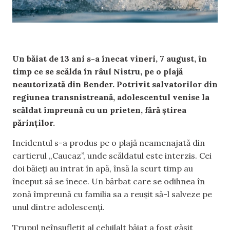
Un băiat de 13 ani s-a înecat vineri, 7 august, în
timp ce se scălda în râul Nistru, pe o plajă
neautorizată din Bender. Potrivit salvatorilor din
regiunea transnistreană, adolescentul venise la
scăldat împreună cu un prieten, fără știrea
părinților.
Incidentul s-a produs pe o plajă neamenajată din
cartierul „Caucaz”, unde scăldatul este interzis. Cei
doi băieți au intrat în apă, însă la scurt timp au
început să se înece. Un bărbat care se odihnea în
zonă împreună cu familia sa a reușit să-l salveze pe
unul dintre adolescenți.
Trupul neînsuflețit al celuilalt băiat a fost găsit