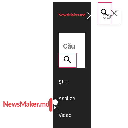
Știri
Analize
ROMÂNĂ
RU
Video