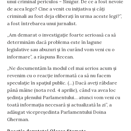
unui criminal periculos – Sinigur. De ce a fost nevoie
de acea lege? Cine a venit cu inițiativa și câți
criminali au fost deja eliberați în urma aceste legi?”,
a fost întrebarea unui jurnalist.
„Am demarat o investigație foarte serioasă ca să
determinăm dacă problema este în lagune
legislative sau abuzuri și în curând vom veni cu o
informare”, a răspuns Recean.
„Ne documentăm la modul cel mai serios acum și
revenim cu o reacție informată ca să nu facem
speculație în spațiul public. (…) Dacă aveți răbdare
până mâine (nota red. 4 aprilie), când va avea loc
ședința plenului Parlamentului… atunci vom veni cu
toată informația necesară și actualizată la zi”, a
adăugat vicepreședinta Parlamentului Doina
Gherman.
Reacția deputatei Olesea Stamate