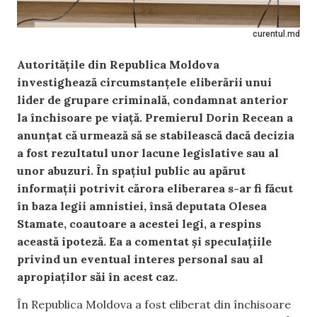
curentul.md
Autoritățile din Republica Moldova
investighează circumstanțele eliberării unui
lider de grupare criminală, condamnat anterior
la închisoare pe viață. Premierul Dorin Recean a
anunțat că urmează să se stabilească dacă decizia
a fost rezultatul unor lacune legislative sau al
unor abuzuri. În spațiul public au apărut
informații potrivit cărora eliberarea s-ar fi făcut
în baza legii amnistiei, însă deputata Olesea
Stamate, coautoare a acestei legi, a respins
această ipoteză. Ea a comentat și speculațiile
privind un eventual interes personal sau al
apropiaților săi în acest caz.
În Republica Moldova a fost eliberat din închisoare