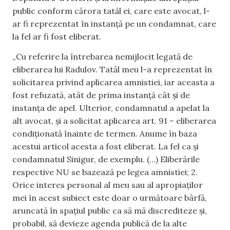
public conform cărora tatăl ei, care este avocat, l-
ar fi reprezentat în instanță pe un condamnat, care
la fel ar fi fost eliberat.
„Cu referire la întrebarea nemijlocit legată de
eliberarea lui Radulov. Tatăl meu l-a reprezentat în
solicitarea privind aplicarea amnistiei, iar aceasta a
fost refuzată, atât de prima instanță cât și de
instanța de apel. Ulterior, condamnatul a apelat la
alt avocat, și a solicitat aplicarea art. 91 – eliberarea
condiționată înainte de termen. Anume în baza
acestui articol acesta a fost eliberat. La fel ca și
condamnatul Sinigur, de exemplu. (…) Eliberările
respective NU se bazează pe legea amnistiei; 2.
Orice interes personal al meu sau al apropiaților
mei în acest subiect este doar o următoare bârfă,
aruncată în spațiul public ca să mă discrediteze și,
probabil, să devieze agenda publică de la alte