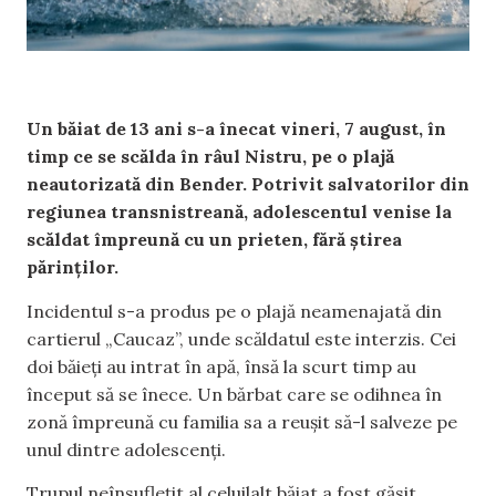
Un băiat de 13 ani s-a înecat vineri, 7 august, în
timp ce se scălda în râul Nistru, pe o plajă
neautorizată din Bender. Potrivit salvatorilor din
regiunea transnistreană, adolescentul venise la
scăldat împreună cu un prieten, fără știrea
părinților.
Incidentul s-a produs pe o plajă neamenajată din
cartierul „Caucaz”, unde scăldatul este interzis. Cei
doi băieți au intrat în apă, însă la scurt timp au
început să se înece. Un bărbat care se odihnea în
zonă împreună cu familia sa a reușit să-l salveze pe
unul dintre adolescenți.
Trupul neînsuflețit al celuilalt băiat a fost găsit