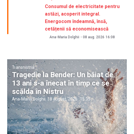
Consumul de electricitate pentru
astăzi, acoperit integral.
Energocom îndeamnă, însă,
cetățenii să economisească
Ana-Maria Dolghii
-
08 aug. 2026
16:08
Transnistria
Tragedie la Bender: Un băiat de
13 ani s-a înecat în timp ce se
scălda în Nistru
Ana-Maria Dolghii
|
8 august, 2026
15:35