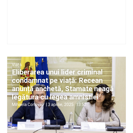
Viață
Eliberarea unui lider criminal
condamnat pe viață: Recean
anunță anchetă, Stamate neagă
legătura cu legea amnistiei
Mihaela Conovali
|
3 aprilie, 2025
13:52