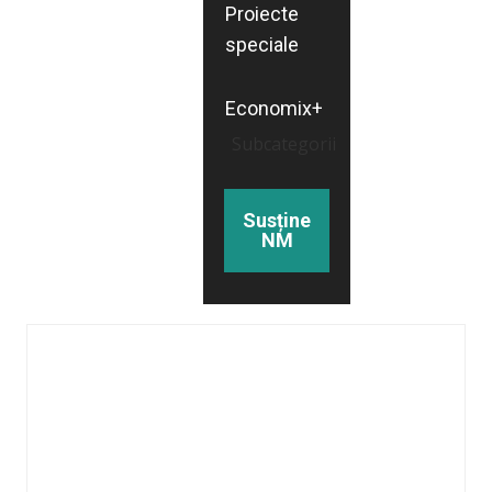
Proiecte
speciale
Economix+
Subcategorii
Susține
NM