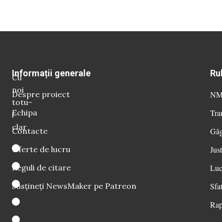
Informații generale
Ru
Cu
noi
Despre proiect
NM 
totu-
Echipa
Tra
i
clar
Contacte
Găg
Oferte de lucru
Just
Reguli de citare
Luc
Susțineți NewsMaker pe Patreon
Sfat
Rap