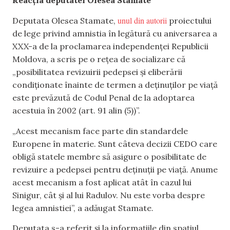
unul din autorii
Deputata Olesea Stamate,
proiectului
de lege privind amnistia în legătură cu aniversarea a
XXX-a de la proclamarea independenței Republicii
Moldova, a scris pe o rețea de socializare că
„posibilitatea revizuirii pedepsei și eliberării
condiționate înainte de termen a deținuților pe viață
este prevăzută de Codul Penal de la adoptarea
acestuia în 2002 (art. 91 alin (5))”.
„Acest mecanism face parte din standardele
Europene în materie. Sunt câteva decizii CEDO care
obligă statele membre să asigure o posibilitate de
revizuire a pedepsei pentru deținuții pe viață. Anume
acest mecanism a fost aplicat atât în cazul lui
Sinigur, cât și al lui Radulov. Nu este vorba despre
legea amnistiei”, a adăugat Stamate.
Deputata s-a referit și la informațiile din spațiul