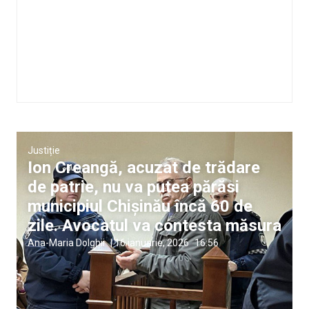
Justiție
Ion Creangă, acuzat de trădare
de patrie, nu va putea părăsi
municipiul Chișinău încă 60 de
zile. Avocatul va contesta măsura
Ana-Maria Dolghii
|
16 ianuarie, 2026
16:56