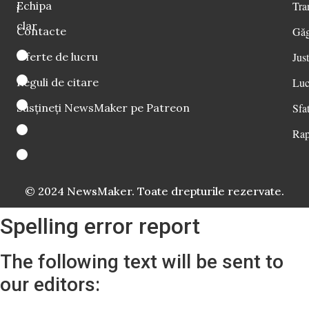
Echipa
Tra
i
clar
Contacte
Găg
Oferte de lucru
Just
Reguli de citare
Luc
Susțineți NewsMaker pe Patreon
Sfat
Rap
© 2024 NewsMaker. Toate drepturile rezervate.
Spelling error report
The following text will be sent to
our editors: