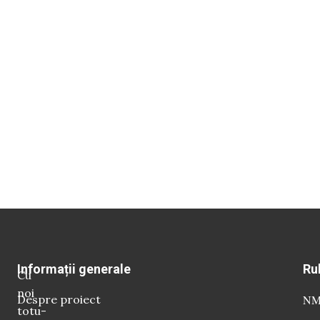
Informații generale
Ru
Cu
noi
Despre proiect
NM 
totu-