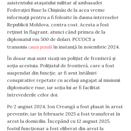
asistentului atașatului militar al ambasadei
Federației Ruse la Chișinău de la acea vreme
informații pentru a fi folosite în dauna intereselor
Republicii Moldova, contra cost. Acesta a fost
reținut în flagrant, atunci când primea de la
diplomatul rus 500 de dolari. PCCOCS a
cauza penală
transmis
în instanță în noiembrie 2024.
În dosar mai sunt vizați un polițist de frontieră și
soția acestuia. Polițistul de frontieră, care a fost
suspendat din funcție, ar fi avut întâlniri
conspirative repetate cu același angajat al misiunii
diplomatice ruse, iar soția lui ar fi facilitat
întrevederile celor doi.
Pe 2 august 2024, Ion Creangă a fost plasat în arest
preventiv, iar în februarie 2025 a fost transferat în
arest la domiciliu. Începând cu 12 august 2025,
fostul funcționar a fost eliberat din arest la