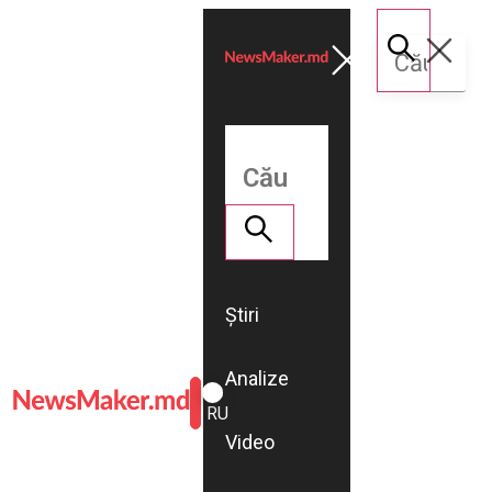
Știri
Analize
ROMÂNĂ
RU
Video