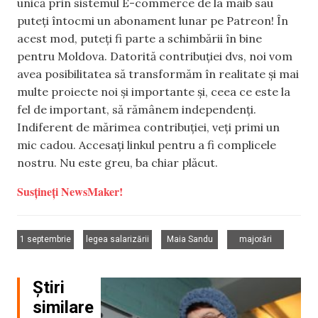
unică prin sistemul E-commerce de la maib sau
puteți întocmi un abonament lunar pe Patreon! În
acest mod, puteți fi parte a schimbării în bine
pentru Moldova. Datorită contribuției dvs, noi vom
avea posibilitatea să transformăm în realitate și mai
multe proiecte noi și importante și, ceea ce este la
fel de important, să rămânem independenți.
Indiferent de mărimea contribuției, veți primi un
mic cadou. Accesați linkul pentru a fi complicele
nostru. Nu este greu, ba chiar plăcut.
Susțineți NewsMaker!
,
,
,
1 septembrie
legea salarizării
Maia Sandu
majorări
Știri
similare