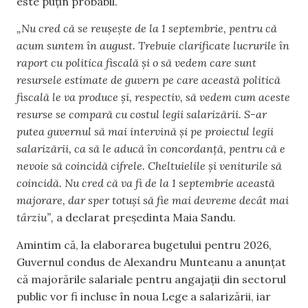
este puțin probabil.
„Nu cred că se reușește de la 1 septembrie, pentru că
acum suntem în august. Trebuie clarificate lucrurile în
raport cu politica fiscală și o să vedem care sunt
resursele estimate de guvern pe care această politică
fiscală le va produce și, respectiv, să vedem cum aceste
resurse se compară cu costul legii salarizării. S-ar
putea guvernul să mai intervină și pe proiectul legii
salarizării, ca să le aducă în concordanță, pentru că e
nevoie să coincidă cifrele. Cheltuielile și veniturile să
coincidă. Nu cred că va fi de la 1 septembrie această
majorare, dar sper totuși să fie mai devreme decât mai
târziu”,
a declarat președinta Maia Sandu.
Amintim că, la elaborarea bugetului pentru 2026,
Guvernul condus de Alexandru Munteanu a anunțat
că majorările salariale pentru angajații din sectorul
public vor fi incluse în noua Lege a salarizării, iar