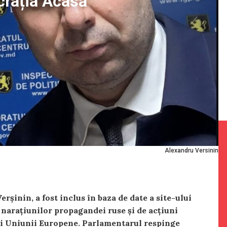
crația Acasă”
Alexandru Versinin
șinin, a fost inclus în baza de date a site-ului
 narațiunilor propagandei ruse și de acțiuni
și Uniunii Europene. Parlamentarul respinge