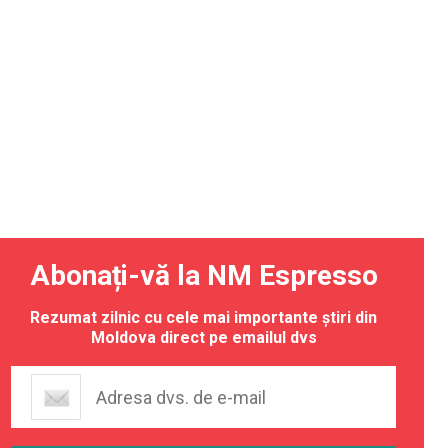
Abonați-vă la NM Espresso
Rezumat zilnic cu cele mai importante știri din
Moldova direct pe emailul dvs