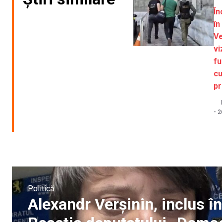
În
în
Ve
vi
fu
cu
pr
-
2
Politică
Alexandr Verșinin, inclus î