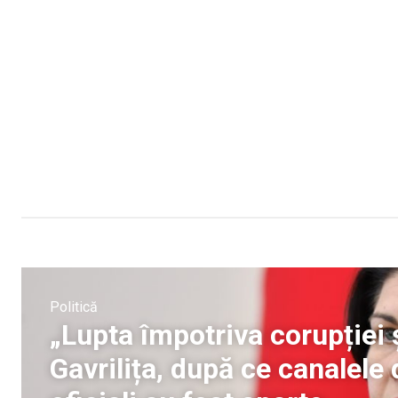
Politică
„Lupta împotriva corupției ș
Gavrilița, după ce canalele