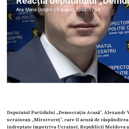
Reacția deputatului „Demo
Ana-Maria Dolghii
|
8 august, 2026
17:54
Deputatul Partidului „Democrația Acasă”, Alexandr Ver
ucrainean „Mirotvoreț”, care îl acuză de răspândirea
îndreptate împotriva Ucrainei, Republicii Moldova 