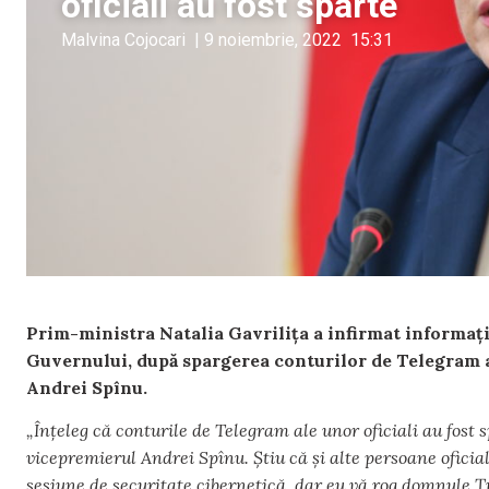
oficiali au fost sparte
Malvina Cojocari
|
9 noiembrie, 2022
15:31
Prim-ministra Natalia Gavrilița a infirmat informații
Guvernului, după spargerea conturilor de Telegram a
Andrei Spînu.
„Înțeleg că conturile de Telegram ale unor oficiali au fost s
vicepremierul Andrei Spînu. Știu că și alte persoane oficia
sesiune de securitate cibernetică, dar eu vă rog domnule