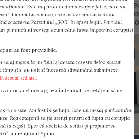
ormaționale. Este important că în mesajele false, care au
 vizat domnul Litvinenco, care astăzi vine în ședința
nd scoaterea Partidului „ȘOR” în afara legiii. Partidul
suri și minciuni vor ieși acum când lupta împotriva corupției
cțiuni au fost previzibile.
u că ajungem la un final și acesta nu este deloc plăcut
t timp și s-au unit și încearcă săptămână submineze
în debutul ședinței.
 a scris acel mesaj și i-a îndemnat pe cetățeni să se
pre ce este. Am fost în ședință. Este un mesaj publicat din
alse. Rog cetățenii să fie atenți pentru că lupta cu corupția
ână la capăt. Sper că decizia de astăzi și propunerea
ări”
, a menționat Spînu.