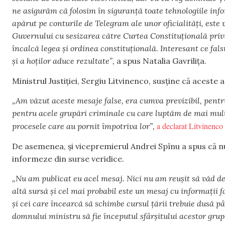
ne asigurăm că folosim în siguranță toate tehnologiile inf
apărut pe conturile de Telegram ale unor oficialități, este
Guvernului cu sesizarea către Curtea Constituțională privi
încalcă legea și ordinea constituțională. Interesant ce fal
și a hoților aduce rezultate”,
a spus Natalia Gavrilița.
Ministrul Justiției, Sergiu Litvinenco, susține că aceste a
„Am văzut aceste mesaje false, era cumva previzibil, pentr
pentru acele grupări criminale cu care luptăm de mai mul
a declarat Litvinenco 
procesele care au pornit împotriva lor”,
De asemenea, și vicepremierul Andrei Spînu a spus că nu
informeze din surse veridice.
„Nu am publicat eu acel mesaj. Nici nu am reușit să văd des
altă sursă și cel mai probabil este un mesaj cu informații f
și cei care încearcă să schimbe cursul țării trebuie dusă p
domnului ministru să fie începutul sfârșitului acestor grup