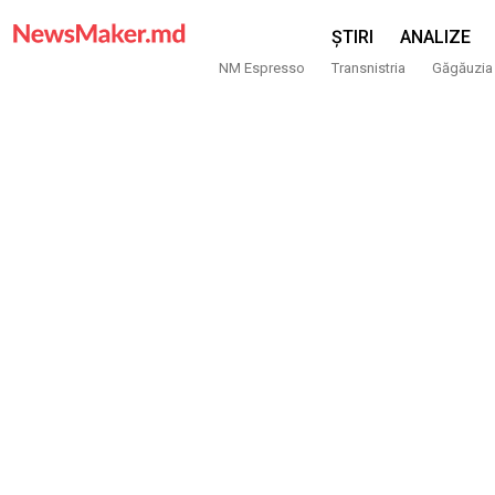
ȘTIRI
ANALIZE
NM Espresso
Transnistria
Găgăuzia