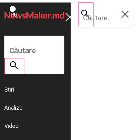
ROMÂNĂ
Susține
RU
NM
Știri
Analize
Video