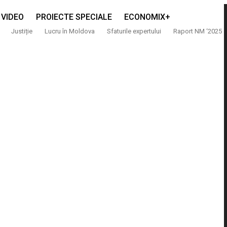
VIDEO
PROIECTE SPECIALE
ECONOMIX+
Justiție
Lucru în Moldova
Sfaturile expertului
Raport NM ‘2025