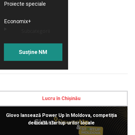
Proiecte speciale
Economix+
Subcategorii
Susține NM
Lucru în Chișinău
Glovo lansează Power Up în Moldova, competiția
dedicată startup-urilor locale