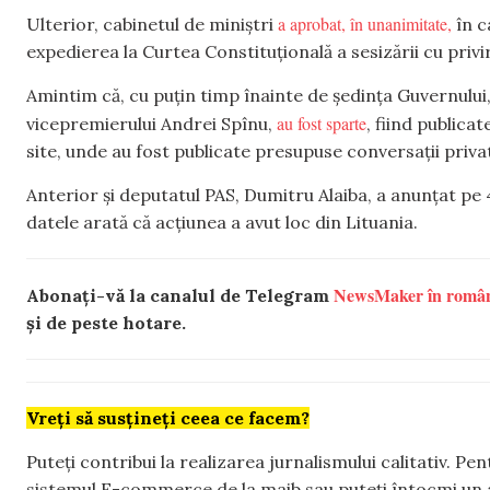
a aprobat, în unanimitate,
Ulterior, cabinetul de miniștri
în c
expedierea la Curtea Constituțională a sesizării cu privir
Amintim că, cu puțin timp înainte de ședința Guvernului,
au fost sparte
vicepremierului Andrei Spînu,
, fiind publica
site, unde au fost publicate presupuse conversații priva
Anterior și deputatul PAS, Dumitru Alaiba, a anunțat pe
datele arată că acțiunea a avut loc din Lituania.
NewsMaker în româ
Abonați-vă la canalul de Telegram
și de peste hotare.
Vreți să susțineți ceea ce facem?
Puteți contribui la realizarea jurnalismului calitativ. Pe
sistemul E-commerce de la maib sau puteți întocmi un 