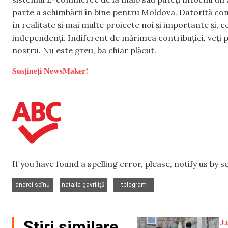
parte a schimbării în bine pentru Moldova. Datorită con
în realitate și mai multe proiecte noi și importante și,
independenți. Indiferent de mărimea contribuției, veți p
nostru. Nu este greu, ba chiar plăcut.
Susțineți NewsMaker!
If you have found a spelling error, please, notify us by 
,
,
andrei spînu
natalia gavriliță
telegram
Știri similare
Ju