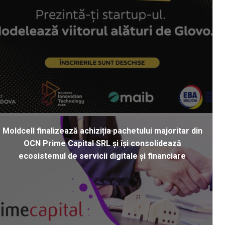
Moldcell finalizează achiziția pachetului majoritar din
OCN Prime Capital SRL și își consolidează
ecosistemul de servicii digitale și financiare