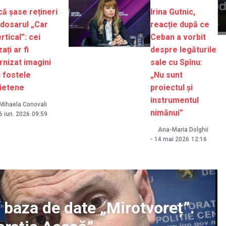
că șase rețineri
Irina Gutnic,
 dosarul „Car
reacție după ce
rtical”: cei
Ceban a vorbit
zați ar fi
despre legăturile
rnizat imagini
sale cu Spînu:
 fostele
„Nu sunt
ietene
proiectul și
instrumentul
Mihaela Conovali
nimănui”
6 iun. 2026
09:59
Ana-Maria Dolghii
-
14 mai 2026
12:16
n baza de date „Mirotvoreț”.