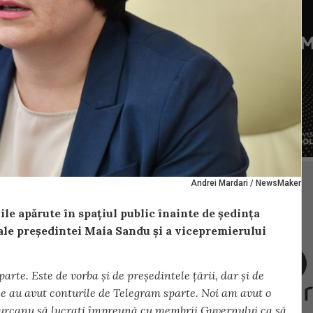
Andrei Mardari / NewsMaker
le apărute în spațiul public înainte de ședința
le președintei Maia Sandu și a vicepremierului
parte. Este de vorba și de președintele țării, dar și de
le au avut conturile de Telegram sparte. Noi am avut o
 Țurcanu să lucrați împreună cu membrii Guvernului ca să