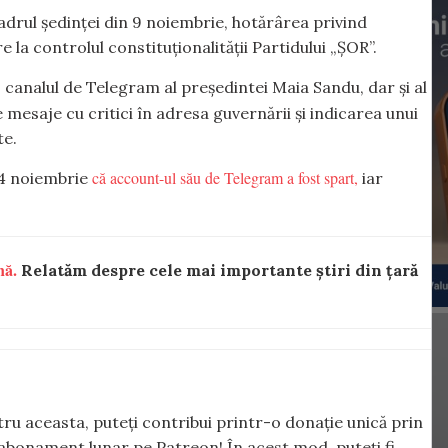
adrul ședinței din 9 noiembrie, hotărârea privind
e la controlul constituționalității Partidului „ȘOR”.
 canalul de Telegram al președintei Maia Sandu, dar și al
te mesaje cu critici în adresa guvernării și indicarea unui
te.
că account-ul său de Telegram a fost spart,
 4 noiembrie
iar
nă.
Relatăm despre cele mai importante știri din țară
ntru aceasta, puteți contribui printr-o donație unică prin
abonament lunar pe Patreon! În acest mod, puteți fi