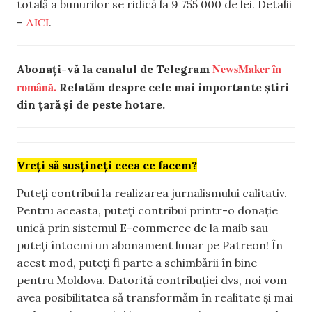
totală a bunurilor se ridică la 9 755 000 de lei. Detalii
AICI
–
.
NewsMaker în
Abonați-vă la canalul de Telegram
română.
Relatăm despre cele mai importante știri
din țară și de peste hotare.
Vreți să susțineți ceea ce facem?
Puteți contribui la realizarea jurnalismului calitativ.
Pentru aceasta, puteți contribui printr-o donație
unică prin sistemul E-commerce de la maib sau
puteți întocmi un abonament lunar pe Patreon! În
acest mod, puteți fi parte a schimbării în bine
pentru Moldova. Datorită contribuției dvs, noi vom
avea posibilitatea să transformăm în realitate și mai