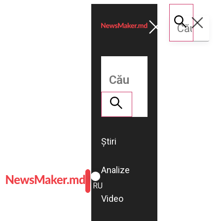
Știri
Analize
ROMÂNĂ
RU
Video