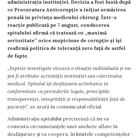
administrația instituției. Decizia a fost luată după
ce Procuratura Anticorupție a inițiat urmărirea
penală în privința medicului chirurg. Într-o
reacție publicată pe 7 august, conducerea
spitalului afirmă că tratează cu „maximă
seriozitate” orice suspiciune de corupție și își
reafirmă politica de toleranță zero față de astfel
de fapte.
„Faptele investigate vizează o situație individuală și nu
pot fi atribuite activității instituției sau colectivului
medical. Spitalul își desfășoară activitatea in
conformitate cu prevederile legale, principiile
transparenței, integrității și responsabilității față de
pacienți”
, se arată în comunicatul oficial.
Administrația spitalului precizează că nu va
comenta circumstanțele unei anchete aflate în
desfășurare și va coopera, în limitele competențelor