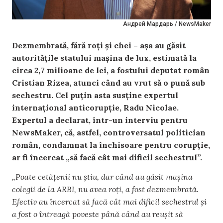
Андрей Мардарь / NewsMaker
Dezmembrată, fără roți și chei – așa au găsit
autoritățile statului mașina de lux, estimată la
circa 2,7 milioane de lei, a fostului deputat român
Cristian Rizea, atunci când au vrut să o pună sub
sechestru. Cel puțin asta susține expertul
internațional anticorupție, Radu Nicolae.
Expertul a declarat, într-un interviu pentru
NewsMaker, că, astfel, controversatul politician
român, condamnat la închisoare pentru corupție,
ar fi încercat „să facă cât mai dificil sechestrul”.
„Poate cetățenii nu știu, dar când au găsit mașina
colegii de la ARBI, nu avea roți, a fost dezmembrată.
Efectiv au încercat să facă cât mai dificil sechestrul și
a fost o întreagă poveste până când au reușit să