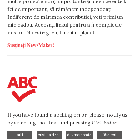
multe proiecte noi și importante și, ceea ce este la
fel de important, să rămânem independenți.
Indiferent de mărimea contribuției, veți primi un
mic cadou. Accesați linkul pentru a fi complicele
nostru. Nu este greu, ba chiar plăcut.
Susțineți NewsMaker!
If you have found a spelling error, please, notify us
by selecting that text and pressing
Ctrl+Enter
.
,
,
,
,
arbi
cristina rizea
dezmembrată
fără roți