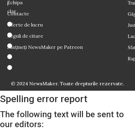
Echipa
Tra
i
clar
Contacte
Găg
Oferte de lucru
Just
Reguli de citare
Luc
Susțineți NewsMaker pe Patreon
Sfat
Rap
© 2024 NewsMaker. Toate drepturile rezervate.
Spelling error report
The following text will be sent to
our editors: