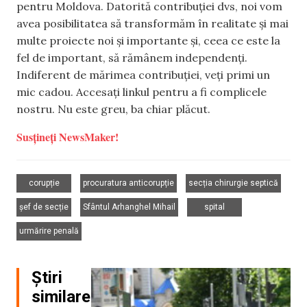
pentru Moldova. Datorită contribuției dvs, noi vom
avea posibilitatea să transformăm în realitate și mai
multe proiecte noi și importante și, ceea ce este la
fel de important, să rămânem independenți.
Indiferent de mărimea contribuției, veți primi un
mic cadou. Accesați linkul pentru a fi complicele
nostru. Nu este greu, ba chiar plăcut.
Susțineți NewsMaker!
,
,
,
corupție
procuratura anticorupție
secția chirurgie septică
,
,
,
șef de secție
Sfântul Arhanghel Mihail
spital
urmărire penală
Știri
similare