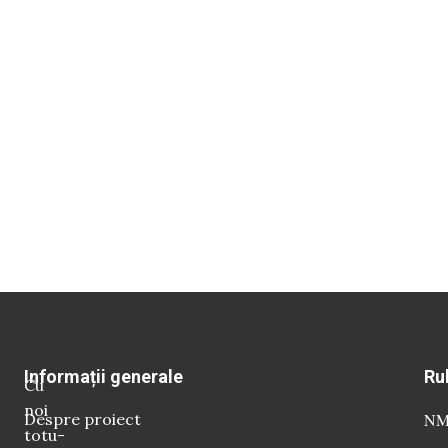
Informații generale
Ru
Cu
noi
Despre proiect
NM 
totu-