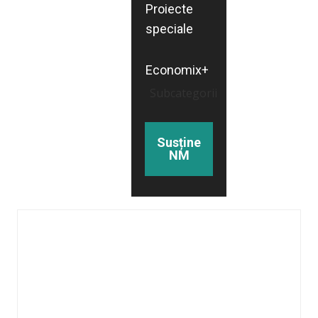
Proiecte
speciale
Economix+
Subcategorii
Susține
NM