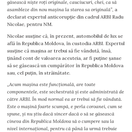
găsească niște roți originale, cauciucuri, chei, ca să
asambleze din nou mașina la starea sa originală”,
a
declarat expertul anticorupție din cadrul ARBI Radu
Nicolae, pentru NM.
Nicolae susține că, în prezent, automobilul de lux se
află în Republica Moldova, în custodia ARBI. Expertul
susține că mașina ar trebui să fie vândută, însă,
ținând cont de valoarea acesteia, ar fi puține șanse
să se găsească un cumpărător în Republica Moldova
sau, cel puțin, în străinătate.
„Acum mașina este funcțională, are toate
componentele, este sechestrată și este administrată de
către ARBI. În mod normal ea ar trebui să fie vândută.
Este o mașină foarte scumpă, e perla coroanei, cum se
spune, și nu știu dacă sincer dacă o să se găsească
cineva din Republica Moldova să o cumpere sau la
nivel internațional, pentru că până la urmă trebuie