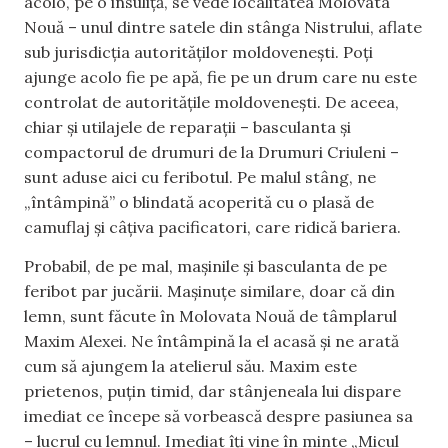
acolo, pe o insuliță, se vede localitatea Molovata
Nouă – unul dintre satele din stânga Nistrului, aflate
sub jurisdicția autorităților moldovenești. Poți
ajunge acolo fie pe apă, fie pe un drum care nu este
controlat de autoritățile moldovenești. De aceea,
chiar și utilajele de reparații – basculanta și
compactorul de drumuri de la Drumuri Criuleni –
sunt aduse aici cu feribotul. Pe malul stâng, ne
„întâmpină” o blindată acoperită cu o plasă de
camuflaj și câțiva pacificatori, care ridică bariera.
Probabil, de pe mal, mașinile și basculanta de pe
feribot par jucării. Mașinuțe similare, doar că din
lemn, sunt făcute în Molovata Nouă de tâmplarul
Maxim Alexei. Ne întâmpină la el acasă și ne arată
cum să ajungem la atelierul său. Maxim este
prietenos, puțin timid, dar stânjeneala lui dispare
imediat ce începe să vorbească despre pasiunea sa
– lucrul cu lemnul. Imediat îți vine în minte „Micul