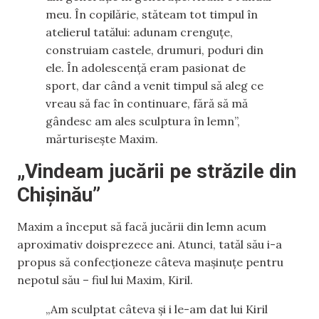
meu. În copilărie, stăteam tot timpul în
atelierul tatălui: adunam crenguțe,
construiam castele, drumuri, poduri din
ele. În adolescență eram pasionat de
sport, dar când a venit timpul să aleg ce
vreau să fac în continuare, fără să mă
gândesc am ales sculptura în lemn”,
mărturisește Maxim.
„Vindeam jucării pe străzile din
Chișinău”
Maxim a început să facă jucării din lemn acum
aproximativ doisprezece ani. Atunci, tatăl său i-a
propus să confecționeze câteva mașinuțe pentru
nepotul său – fiul lui Maxim, Kiril.
„Am sculptat câteva și i le-am dat lui Kiril