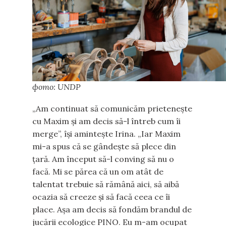
фото: UNDP
„Am continuat să comunicăm prietenește
cu Maxim și am decis să-l întreb cum îi
merge”, își amintește Irina. „Iar Maxim
mi-a spus că se gândește să plece din
țară. Am început să-l conving să nu o
facă. Mi se părea că un om atât de
talentat trebuie să rămână aici, să aibă
ocazia să creeze și să facă ceea ce îi
place. Așa am decis să fondăm brandul de
jucării ecologice PINO. Eu m-am ocupat