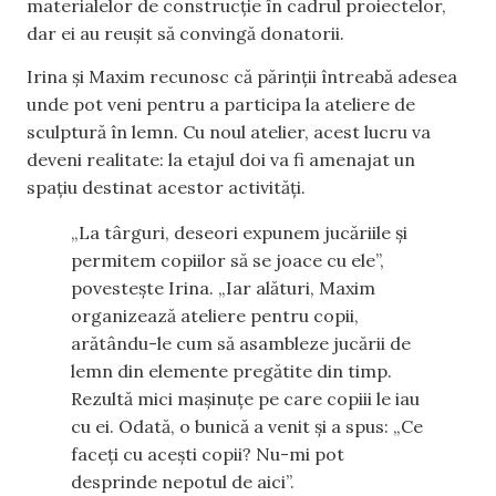
materialelor de construcție în cadrul proiectelor,
dar ei au reușit să convingă donatorii.
Irina și Maxim recunosc că părinții întreabă adesea
unde pot veni pentru a participa la ateliere de
sculptură în lemn. Cu noul atelier, acest lucru va
deveni realitate: la etajul doi va fi amenajat un
spațiu destinat acestor activități.
„La târguri, deseori expunem jucăriile și
permitem copiilor să se joace cu ele”,
povestește Irina. „Iar alături, Maxim
organizează ateliere pentru copii,
arătându-le cum să asambleze jucării de
lemn din elemente pregătite din timp.
Rezultă mici mașinuțe pe care copiii le iau
cu ei. Odată, o bunică a venit și a spus: „Ce
faceți cu acești copii? Nu-mi pot
desprinde nepotul de aici”.