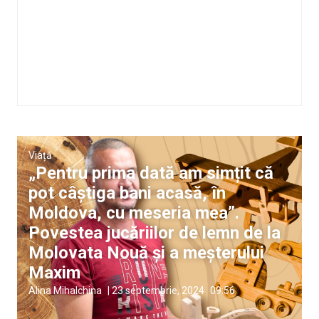
Viață
„Pentru prima dată am simțit că
pot câștiga bani acasă, în
Moldova, cu meseria mea”.
Povestea jucăriilor de lemn de la
Molovata Nouă și a meșterului
Maxim
Alina Mihalchina
|
23 septembrie, 2024
09:56