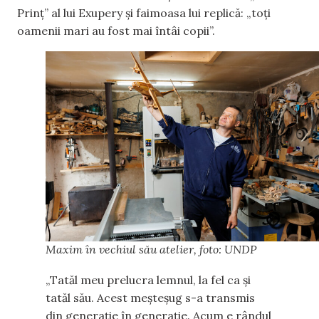
Prinț” al lui Exupery și faimoasa lui replică: „toți
oamenii mari au fost mai întâi copii”.
Maxim în vechiul său atelier, foto: UNDP
„Tatăl meu prelucra lemnul, la fel ca și
tatăl său. Acest meșteșug s-a transmis
din generație în generație. Acum e rândul