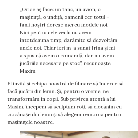
„Orice aș face: un tanc, un avion, o
mașinuță, o undiță, oamenii cer totul –
fanii noștri doresc mereu modele noi.
Nici pentru cele vechi nu avem
întotdeauna timp, darămite să dezvoltăm
unele noi. Chiar ieri m-a sunat Irina și mi-
a spus că avem o comandă, dar nu avem
jucăriile necesare pe stoc”, recunoaște
Maxim.
El invită și echipa noastră de filmare să încerce să
facă jucării din lemn. Și, pentru o vreme, ne
transformăm în copii. Sub privirea atentă a lui
Maxim, începem să sculptăm roți, să ciocănim cu
ciocănașe din lemn și să alegem remorca pentru
mașinuțele noastre.