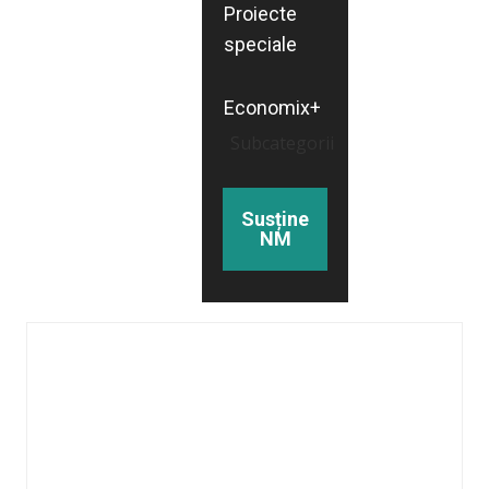
Proiecte
speciale
Economix+
Subcategorii
Susține
NM