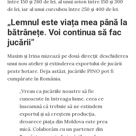
între 150 și 260 de lei, al unui avion între 150 și 300
de lei, iar al unui curcubeu între 250 și 400 de lei.
„Lemnul este viața mea până la
bătrânețe. Voi continua să fac
jucării”
Maxim și Irina mizează pe două direcții: deschiderea
unui nou atelier și extinderea exportului de jucării
peste hotare. Deja astăzi, jucăriile PINO pot fi
cumpărate în România.
„Vreau ca jucăriile noastre să fie
cunoscute în întreaga lume, ceea ce
înseamnă că trebuie să ne extindem
exportul și să creștem producția,
deoarece piața din Moldova este prea
mică. Colaborăm cu un partener din