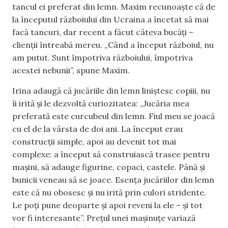
tancul ei preferat din lemn. Maxim recunoaște că de
la începutul războiului din Ucraina a încetat să mai
facă tancuri, dar recent a făcut câteva bucăți –
clienții întreabă mereu. „Când a început războiul, nu
am putut. Sunt împotriva războiului, împotriva
acestei nebunii”, spune Maxim.
Irina adaugă că jucăriile din lemn liniștesc copiii, nu
îi irită și le dezvoltă curiozitatea: „Jucăria mea
preferată este curcubeul din lemn. Fiul meu se joacă
cu el de la vârsta de doi ani. La început erau
construcții simple, apoi au devenit tot mai
complexe: a început să construiască trasee pentru
mașini, să adauge figurine, copaci, castele. Până și
bunicii veneau să se joace. Esența jucăriilor din lemn
este că nu obosesc și nu irită prin culori stridente.
Le poți pune deoparte și apoi reveni la ele – și tot
vor fi interesante”. Prețul unei mașinuțe variază