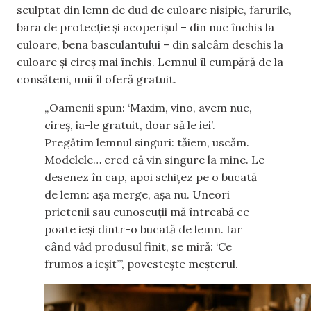
sculptat din lemn de dud de culoare nisipie, farurile,
bara de protecție și acoperișul – din nuc închis la
culoare, bena basculantului – din salcâm deschis la
culoare și cireș mai închis. Lemnul îl cumpără de la
consăteni, unii îl oferă gratuit.
„Oamenii spun: ‘Maxim, vino, avem nuc,
cireș, ia-le gratuit, doar să le iei’.
Pregătim lemnul singuri: tăiem, uscăm.
Modelele… cred că vin singure la mine. Le
desenez în cap, apoi schițez pe o bucată
de lemn: așa merge, așa nu. Uneori
prietenii sau cunoscuții mă întreabă ce
poate ieși dintr-o bucată de lemn. Iar
când văd produsul finit, se miră: ‘Ce
frumos a ieșit’”, povestește meșterul.