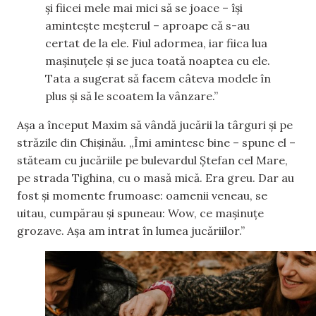
și fiicei mele mai mici să se joace – își
amintește meșterul – aproape că s-au
certat de la ele. Fiul adormea, iar fiica lua
mașinuțele și se juca toată noaptea cu ele.
Tata a sugerat să facem câteva modele în
plus și să le scoatem la vânzare.”
Așa a început Maxim să vândă jucării la târguri și pe
străzile din Chișinău. „Îmi amintesc bine – spune el –
stăteam cu jucăriile pe bulevardul Ștefan cel Mare,
pe strada Tighina, cu o masă mică. Era greu. Dar au
fost și momente frumoase: oamenii veneau, se
uitau, cumpărau și spuneau: Wow, ce mașinuțe
grozave. Așa am intrat în lumea jucăriilor.”