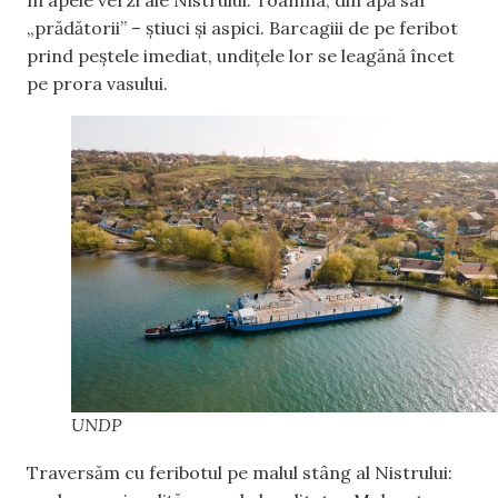
în apele verzi ale Nistrului. Toamna, din apă sar
„prădătorii” – știuci și aspici. Barcagiii de pe feribot
prind peștele imediat, undițele lor se leagănă încet
pe prora vasului.
UNDP
Traversăm cu feribotul pe malul stâng al Nistrului: