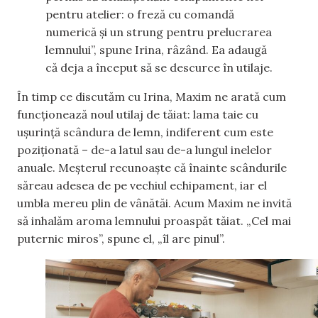
pentru atelier: o freză cu comandă
numerică și un strung pentru prelucrarea
lemnului”, spune Irina, râzând. Ea adaugă
că deja a început să se descurce în utilaje.
În timp ce discutăm cu Irina, Maxim ne arată cum
funcționează noul utilaj de tăiat: lama taie cu
ușurință scândura de lemn, indiferent cum este
poziționată – de-a latul sau de-a lungul inelelor
anuale. Meșterul recunoaște că înainte scândurile
săreau adesea de pe vechiul echipament, iar el
umbla mereu plin de vânătăi. Acum Maxim ne invită
să inhalăm aroma lemnului proaspăt tăiat. „Cel mai
puternic miros”, spune el, „îl are pinul”.