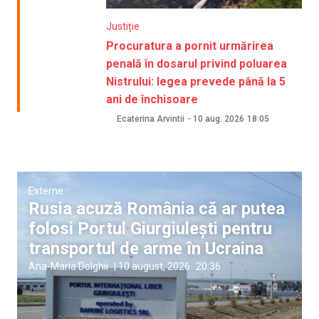
Justiție
Procuratura a pornit urmărirea
penală în dosarul privind poluarea
Nistrului: legea prevede până la 5
ani de închisoare
Ecaterina Arvintii
-
10 aug. 2026
18:05
Externe
Rusia acuză România că ar putea
folosi Portul Giurgiulești pentru
transportul de arme în Ucraina
Ana-Maria Dolghii
|
10 august, 2026
20:36