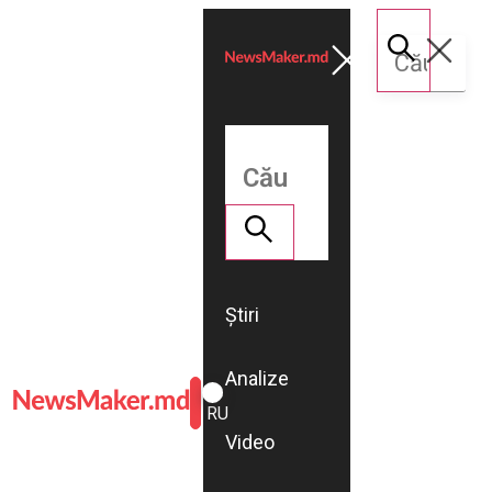
Știri
Analize
ROMÂNĂ
RU
Video