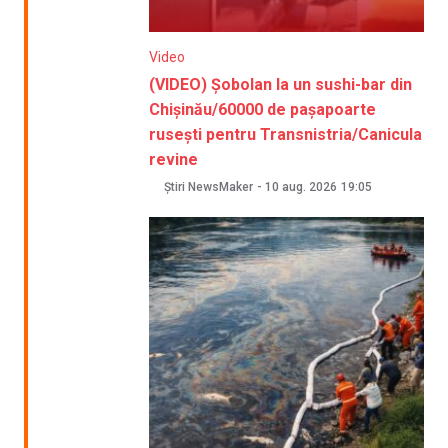
Video
(VIDEO) Șobolan la un sushi-bar din
Chișinău/60000 de pașapoarte
rusești pentru Transnistria/Canicula
revine
Știri NewsMaker
-
10 aug. 2026
19:05