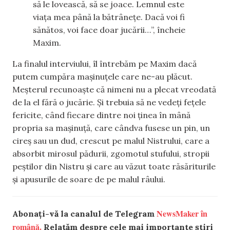
să le lovească, să se joace. Lemnul este
viața mea până la bătrânețe. Dacă voi fi
sănătos, voi face doar jucării…”, încheie
Maxim.
La finalul interviului, îl întrebăm pe Maxim dacă
putem cumpăra mașinuțele care ne-au plăcut.
Meșterul recunoaște că nimeni nu a plecat vreodată
de la el fără o jucărie. Și trebuia să ne vedeți fețele
fericite, când fiecare dintre noi ținea în mână
propria sa mașinuță, care cândva fusese un pin, un
cireș sau un dud, crescut pe malul Nistrului, care a
absorbit mirosul pădurii, zgomotul stufului, stropii
peștilor din Nistru și care au văzut toate răsăriturile
și apusurile de soare de pe malul râului.
NewsMaker în
Abonați-vă la canalul de Telegram
română.
Relatăm despre cele mai importante știri