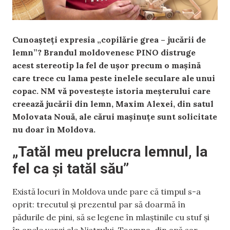
Cunoașteți expresia „copilărie grea – jucării de
lemn”? Brandul moldovenesc PINO distruge
acest stereotip la fel de ușor precum o mașină
care trece cu lama peste inelele seculare ale unui
copac. NM vă povestește istoria meșterului care
creează jucării din lemn, Maxim Alexei, din satul
Molovata Nouă, ale cărui mașinuțe sunt solicitate
nu doar în Moldova.
„Tatăl meu prelucra lemnul, la
fel ca și tatăl său”
Există locuri în Moldova unde pare că timpul s-a
oprit: trecutul și prezentul par să doarmă în
pădurile de pini, să se legene în mlaștinile cu stuf și