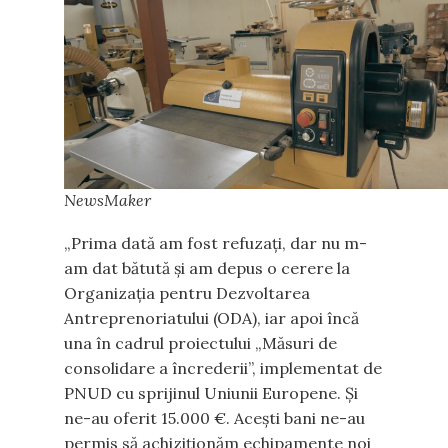
NewsMaker
„Prima dată am fost refuzați, dar nu m-
am dat bătută și am depus o cerere la
Organizația pentru Dezvoltarea
Antreprenoriatului (ODA), iar apoi încă
una în cadrul proiectului „Măsuri de
consolidare a încrederii”, implementat de
PNUD cu sprijinul Uniunii Europene. Și
ne-au oferit 15.000 €. Acești bani ne-au
permis să achiziționăm echipamente noi