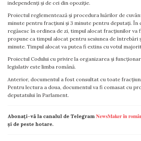
independenți și de cei din opoziție.
Proiectul reglementează și procedura luărilor de cuvânt
minute pentru fracțiuni și 3 minute pentru deputați. În 
regăsesc în ordinea de zi, timpul alocat fracțiunilor va f
propune ca timpul alocat pentru sesiunea de întrebări și
minute. Timpul alocat va putea fi extins cu votul majorită
Proiectul Codului cu privire la organizarea și funcționa
legislativ este limba română.
Anterior, documentul a fost consultat cu toate fracțiunil
Pentru lectura a doua, documentul va fi comasat cu proie
deputatului în Parlament.
NewsMaker în româ
Abonați-vă la canalul de Telegram
și de peste hotare.