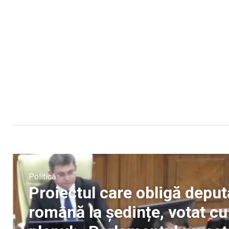
Politică
Proiectul care obligă deput
română la ședințe, votat cu