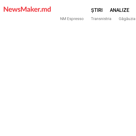
ȘTIRI
ANALIZE
NM Espresso
Transnistria
Găgăuzia