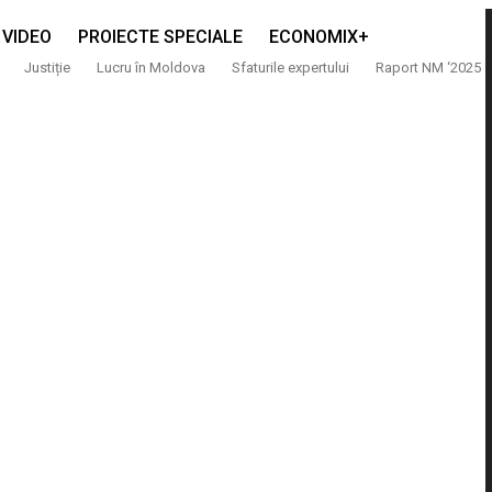
VIDEO
PROIECTE SPECIALE
ECONOMIX+
Justiție
Lucru în Moldova
Sfaturile expertului
Raport NM ‘2025