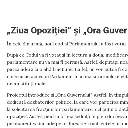
„Ziua Opoziției” și „Ora Guve
În cele din urmă, noul cod al Parlamentului a fost votat,
După ce Codul va fi votat și în lectura a doua, modificar
parlamentare nu va mai fi permisă. Astfel, deputații neaf
putea adera la o altă fracțiune. La fel, nu vor putea fi c
care nu au acces în Parlament în urma scrutinului electo
neconstituționale.
Proiectul introduce și „Ora Guvernului”. Astfel, în timpu
dedicată dezbaterilor politice, la care vor participa min
la solicitarea fracțiunilor parlamentare, cel puțin o da
opoziției”. Astfel, pentru prima ședință în plen din fiec
permanent va include pe ordinea de zi subiectele propus