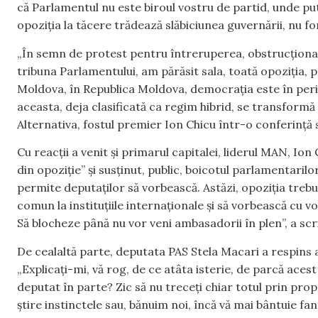
că Parlamentul nu este biroul vostru de partid, unde put
opoziția la tăcere trădează slăbiciunea guvernării, nu for
„În semn de protest pentru întreruperea, obstrucționare
tribuna Parlamentului, am părăsit sala, toată opoziția, 
Moldova, în Republica Moldova, democrația este în peric
aceasta, deja clasificată ca regim hibrid, se transformă
Alternativa, fostul premier Ion Chicu într-o conferință s
Cu reacții a venit și primarul capitalei, liderul MAN, Io
din opoziție” și susținut, public, boicotul parlamentaril
permite deputaților să vorbească. Astăzi, opoziția trebu
comun la instituțiile internaționale și să vorbească cu vo
Să blocheze până nu vor veni ambasadorii în plen”, a scr
De cealaltă parte, deputata PAS Stela Macari a respins acu
„Explicați-mi, vă rog, de ce atâta isterie, de parcă aces
deputat în parte? Zic să nu treceți chiar totul prin propr
știre instinctele sau, bănuim noi, încă vă mai bântuie fa