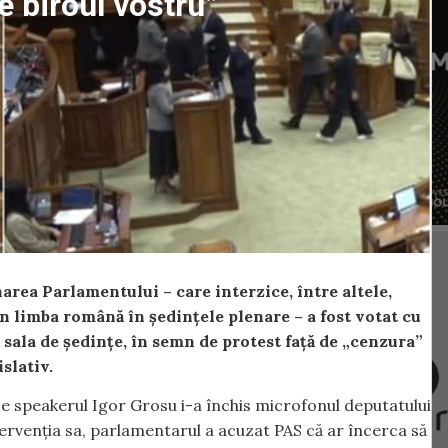
e biroul vostru”
rea Parlamentului – care interzice, între altele,
în limba română în ședințele plenare – a fost votat cu
t sala de ședințe, în semn de protest față de „cenzura”
slativ.
 ce speakerul Igor Grosu i-a închis microfonul deputatului
tervenția sa, parlamentarul a acuzat PAS că ar încerca să