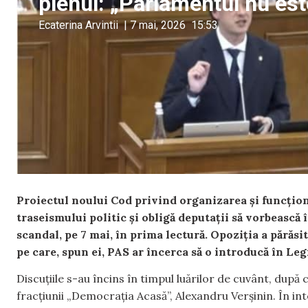
plenul: „Parlamentul nu est
Ecaterina Arvintii
|
7 mai, 2026
15:53
Proiectul noului Cod privind organizarea și funcționa
traseismului politic și obligă deputații să vorbească 
scandal, pe 7 mai, în prima lectură. Opoziția a părăsi
pe care, spun ei, PAS ar încerca să o introducă în Legi
Discuțiile s-au încins în timpul luărilor de cuvânt, după
fracțiunii „Democrația Acasă”, Alexandru Verșinin. În in