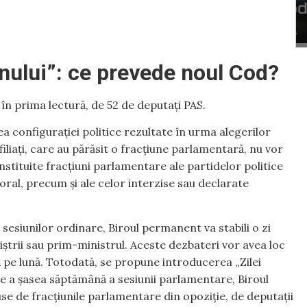
rnului”: ce prevede noul Cod?
 în prima lectură, de 52 de deputați PAS.
ea configurației politice rezultate în urma alegerilor
iliați, care au părăsit o fracțiune parlamentară, nu vor
onstituite fracțiuni parlamentare ale partidelor politice
ral, precum și ale celor interzise sau declarate
l sesiunilor ordinare, Biroul permanent va stabili o zi
iștrii sau prim-ministrul. Aceste dezbateri vor avea loc
tă pe lună. Totodată, se propune introducerea „Zilei
are a șasea săptămână a sesiunii parlamentare, Biroul
e de fracțiunile parlamentare din opoziție, de deputații