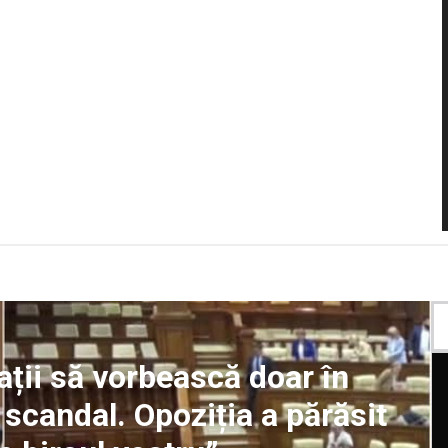
ații să vorbească doar în
 scandal. Opoziția a părăsit