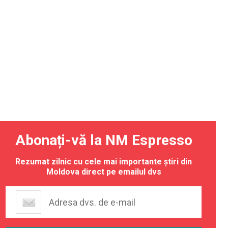
Abonați-vă la NM Espresso
Rezumat zilnic cu cele mai importante știri din
Moldova direct pe emailul dvs