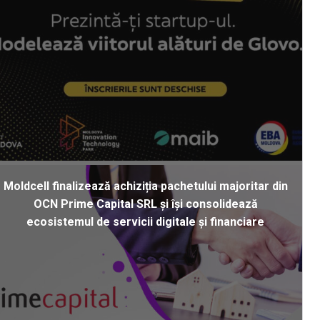
Moldcell finalizează achiziția pachetului majoritar din
OCN Prime Capital SRL și își consolidează
ecosistemul de servicii digitale și financiare