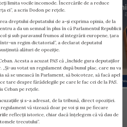
eți limita vocile incomode. Încercările de a reduce
ța ei”, a scris Dodon pe rețele.
a dreptului deputatului de a-și exprima opinia, de la
pentru a da un semnal în plus în că Parlamentul Republicii
ol și sub paravanul frumos al integrării europene, țara
 într-un regim dictatorial”, a declarat deputatul
usținută alături de opoziție.
n Ceban. Acesta a acuzat PAS că „închide gura deputaților
or. „Și-au votat un regulament după bunul plac, care nu va
ia să se unească în Parlament, să boicoteze, să facă apel
ce tare despre fărădelegile pe care le fac cei de la PAS.
is Ceban pe rețele.
zațiile și s-a adresat, de la tribună, direct opoziției.
t regulament vă vizează doar pe voi și nu pe fiecare
iile reflecții istorice, chiar dacă înțelegem că vă dau de
ntomele trecutului”.