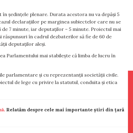
 în ședințele plenare. Durata acestora nu va depăși 5
cazul declarațiilor pe marginea subiectelor care nu se
i de 7 minute, iar deputaților – 5 minute. Proiectul mai
 răspunsuri în cadrul dezbaterilor să fie de 60 de
ții deputaților aleși.
rea Parlamentului mai stabilește că limba de lucru în
e parlamentare și cu reprezentanții societății civile.
ctul de lege cu privire la statutul, conduita și etica
nă.
Relatăm despre cele mai importante știri din țară