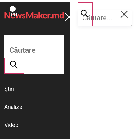
ROMÂNĂ
Susține
RU
NM
Știri
Analize
Video