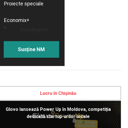
Proiecte speciale
Economix+
Subcategorii
Susține NM
Lucru în Chișinău
Glovo lansează Power Up în Moldova, competiția
dedicată startup-urilor locale