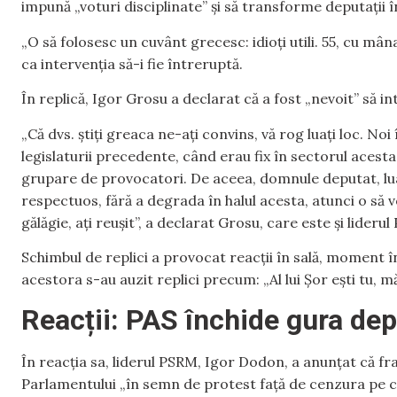
impună „voturi disciplinate” și să transforme deputații în
„O să folosesc un cuvânt grecesc: idioți utili. 55, cu mân
ca intervenția să-i fie întreruptă.
În replică, Igor Grosu a declarat că a fost „nevoit” să in
„Că dvs. știți greaca ne-ați convins, vă rog luați loc. N
legislaturii precedente, când erau fix în sectorul acesta,
grupare de provocatori. De aceea, domnule deputat, luați
respectuos, fără a degrada în halul acesta, atunci o să v
gălăgie, ați reușit”, a declarat Grosu, care este și liderul
Schimbul de replici a provocat reacții în sală, moment în
acestora s-au auzit replici precum: „Al lui Șor ești tu, mă
Reacții: PAS închide gura dep
În reacția sa, liderul PSRM, Igor Dodon, a anunțat că fr
Parlamentului „în semn de protest față de cenzura pe ca