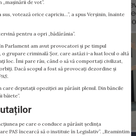
 „mașinării de vot”.
a sus, votează orice capriciu…”, a spus Verșinin, înainte
tervină pentru a opri „bădărănia”.
oi în Parlament am avut provocatori și pe timpul
 o grupare criminală Șor, care astăzi i-a luat locul o altă
 loc. Îmi pare rău, când o să vă comportați civilizat,
orbiți. Dacă scopul a fost să provocați dezordine și
 PAS.
 care deputații opoziției au părăsit plenul. Din băncile
i băiete”.
utaților
acțiunea pe care o conduce a părăsit ședința
re PAS încearcă să o instituie în Legislativ”. „Reamintim