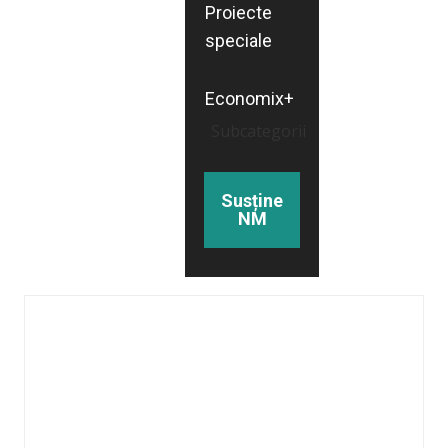
Proiecte
speciale
Economix+
Subcategorii
Susține
NM