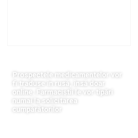
Viață
Prospectele medicamentelor vor
fi traduse în rusă, însă doar
online. Farmaciștii le vor tipări
numai la solicitarea
cumpărătorilor
Stela Untila
|
13 decembrie, 2019
11:46