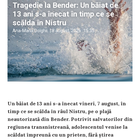
Tragedie la Bender: Un băiat de
13 ani s-a înecat în timp ce se
scălda în Nistru
Ana-Maria Dolghii
|
8 august, 2026
15:35
Un băiat de 13 ani s-a înecat vineri, 7 august, în
timp ce se scălda în râul Nistru, pe o plajă
neautorizată din Bender. Potrivit salvatorilor din
regiunea transnistreană, adolescentul venise la
scăldat împreună cu un prieten, fără știrea