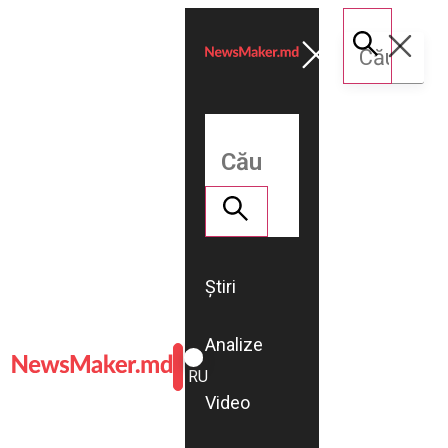
Știri
Analize
ROMÂNĂ
RU
Video