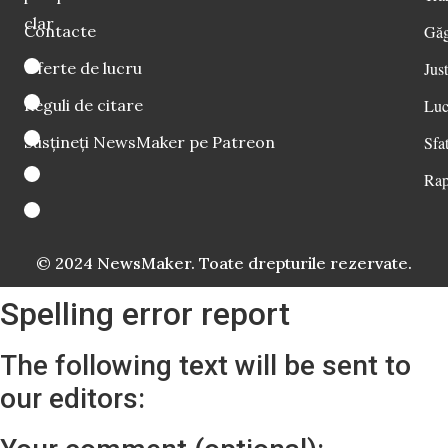
clar
Contacte
Găg
Oferte de lucru
Just
Reguli de citare
Luc
Susțineți NewsMaker pe Patreon
Sfat
Rap
© 2024 NewsMaker. Toate drepturile rezervate.
Spelling error report
The following text will be sent to
our editors: