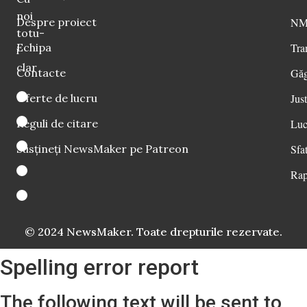
noi
Despre proiect
NM 
totu-
Echipa
Tra
i
clar
Contacte
Găg
Oferte de lucru
Just
Reguli de citare
Luc
Susțineți NewsMaker pe Patreon
Sfat
Rap
© 2024 NewsMaker. Toate drepturile rezervate.
Spelling error report
The following text will be sent to