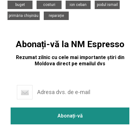
,
,
,
,
buget
costuri
ion ceban
podul ismail
,
primăria chișinău
reparație
Abonați-vă la NM Espresso
Rezumat zilnic cu cele mai importante știri din
Moldova direct pe emailul dvs