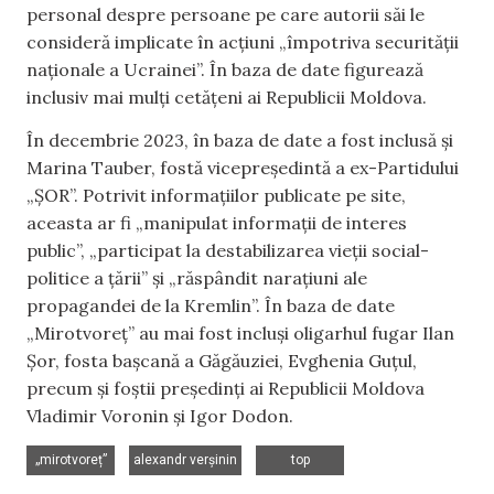
personal despre persoane pe care autorii săi le
consideră implicate în acțiuni „împotriva securității
naționale a Ucrainei”. În baza de date figurează
inclusiv mai mulți cetățeni ai Republicii Moldova.
În decembrie 2023, în baza de date a fost inclusă și
Marina Tauber, fostă vicepreședintă a ex-Partidului
„ȘOR”. Potrivit informațiilor publicate pe site,
aceasta ar fi „manipulat informații de interes
public”, „participat la destabilizarea vieții social-
politice a țării” și „răspândit narațiuni ale
propagandei de la Kremlin”. În baza de date
„Mirotvoreț” au mai fost incluși oligarhul fugar Ilan
Șor, fosta bașcană a Găgăuziei, Evghenia Guțul,
precum și foștii președinți ai Republicii Moldova
Vladimir Voronin și Igor Dodon.
,
,
„mirotvoreț”
alexandr verșinin
top