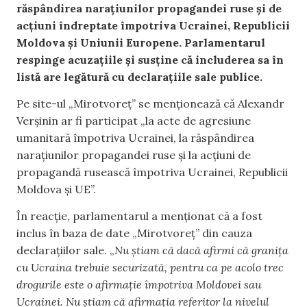
răspândirea narațiunilor propagandei ruse și de
acțiuni îndreptate împotriva Ucrainei, Republicii
Moldova și Uniunii Europene. Parlamentarul
respinge acuzațiile și susține că includerea sa în
listă are legătură cu declarațiile sale publice.
Pe site-ul „Mirotvoreț” se menționează că Alexandr
Verșinin ar fi participat „la acte de agresiune
umanitară împotriva Ucrainei, la răspândirea
narațiunilor propagandei ruse și la acțiuni de
propagandă rusească împotriva Ucrainei, Republicii
Moldova și UE”.
În reacție, parlamentarul a menționat că a fost
inclus în baza de date „Mirotvoreț” din cauza
declarațiilor sale. „
Nu știam că dacă afirmi că granița
cu Ucraina trebuie securizată, pentru ca pe acolo trec
drogurile este o afirmație împotriva Moldovei sau
Ucrainei. Nu știam că afirmația referitor la nivelul