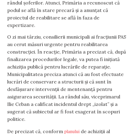
rândul șoferilor. Atunci, Primăria a recunoscut că
podul se află în stare precară și a anunțat că
proiectul de reabilitare se află în faza de
expertizare.
O zi mai târziu, consilierii municipali ai fracțiunii PAS
au cerut măsuri urgente pentru reabilitarea
construcției. În reacție, Primăria a precizat că, după
finalizarea procedurilor legale, va putea fi inițiată
achiziția publică pentru lucrările de reparație.
Municipalitatea preciza atunci că au fost efectuate
lucrări de conservare a structurii și că sunt în
desfășurare intervenții de mentenanță pentru
asigurarea securității. La rândul său, viceprimarul
Ilie Ceban a calificat incidentul drept „izolat” și a
sugerat că subiectul ar fi fost exagerat în scopuri
politice.
planului
De precizat că, conform
de achiziții al