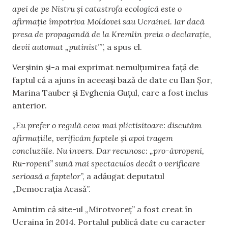
apei de pe Nistru și catastrofa ecologică este o
afirmație împotriva Moldovei sau Ucrainei. Iar dacă
presa de propagandă de la Kremlin preia o declarație,
devii automat „putinist”
”, a spus el.
Verșinin și-a mai exprimat nemulțumirea față de
faptul că a ajuns în aceeași bază de date cu Ilan Șor,
Marina Tauber și Evghenia Guțul, care a fost inclus
anterior.
„
Eu prefer o regulă ceva mai plictisitoare: discutăm
afirmațiile, verificăm faptele și apoi tragem
concluziile. Nu invers. Dar recunosc: „pro-ăvropeni,
Ru-ropeni” sună mai spectaculos decât o verificare
serioasă a faptelor
”, a adăugat deputatul
„Democrația Acasă”.
Amintim că site-ul „Mirotvoreț” a fost creat în
Ucraina în 2014. Portalul publică date cu caracter