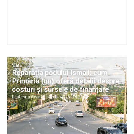
Viață
Reparația podului Ismail: cum
Primăria (nu) oferă detalii despre
costuri și sursele de finanțare
Ecaterina Arvintii
|
4 mai, 2026
14:21