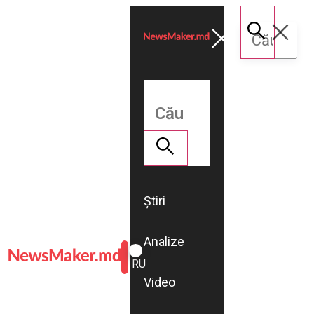
Știri
Analize
ROMÂNĂ
RU
Video