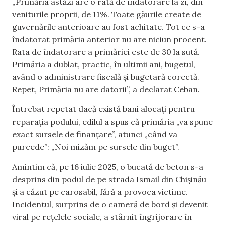
„Primăria astăzi are o rată de îndatorare la zi, din
veniturile proprii, de 11%. Toate găurile create de
guvernările anterioare au fost achitate. Tot ce s-a
îndatorat primăria anterior nu are niciun procent.
Rata de îndatorare a primăriei este de 30 la sută.
Primăria a dublat, practic, în ultimii ani, bugetul,
având o administrare fiscală și bugetară corectă.
Repet, Primăria nu are datorii”, a declarat Ceban.
Întrebat repetat dacă există bani alocați pentru
reparația podului, edilul a spus că primăria „va spune
exact sursele de finanțare”, atunci „când va
purcede”: „Noi mizăm pe sursele din buget”.
Amintim că, pe 16 iulie 2025, o bucată de beton s-a
desprins din podul de pe strada Ismail din Chișinău
și a căzut pe carosabil, fără a provoca victime.
Incidentul, surprins de o cameră de bord și devenit
viral pe rețelele sociale, a stârnit îngrijorare în