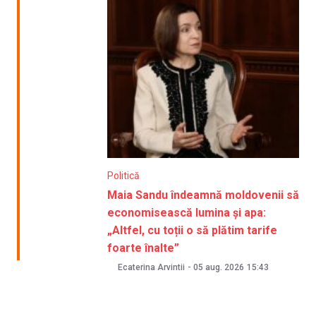
Politică
Maia Sandu îndeamnă moldovenii să
economisească lumina și apa:
„Altfel, cu toții o să plătim tarife
foarte înalte”
Ecaterina Arvintii
-
05 aug. 2026
15:43