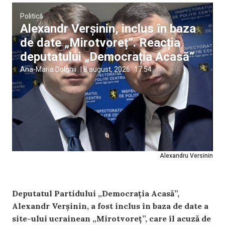
Politică
Alexandr Verșinin, inclus în baza
de date „Mirotvoreț”. Reacția
deputatului „Democrația Acasă”
Ana-Maria Dolghii
|
8 august, 2026
17:54
Alexandru Versinin
Deputatul Partidului „Democrația Acasă”,
Alexandr Verșinin, a fost inclus în baza de date a
site-ului ucrainean „Mirotvoreț”, care îl acuză de