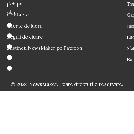
Echipa
Tra
i
clar
Contacte
Găg
Oferte de lucru
Just
Reguli de citare
Luc
Susțineți NewsMaker pe Patreon
Sfat
Rap
© 2024 NewsMaker. Toate drepturile rezervate.