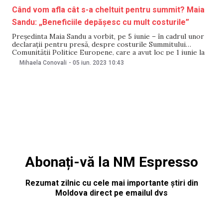
Când vom afla cât s-a cheltuit pentru summit? Maia
Sandu: „Beneficiile depășesc cu mult costurile”
Președinta Maia Sandu a vorbit, pe 5 iunie – în cadrul unor
declarații pentru presă, despre costurile Summitului
Comunității Politice Europene, care a avut loc pe 1 iunie la
Bulboaca. Potrivit șefei statului, beneficiile depășesc cu mult
Mihaela Conovali
-
05 iun. 2023
10:43
costurile. Totodată, Sandu a declarat că Ministerul
Afacerilor Externe și Integrării Europene o
Abonați-vă la NM Espresso
Rezumat zilnic cu cele mai importante știri din
Moldova direct pe emailul dvs