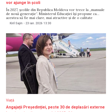
vor ajunge în școli
În 2027, școlile din Republica Moldova vor trece la „manuale
de nouă generație”. Ministerul Educației își propune ca
acestea să fie mai clare, mai atractive și de o calitate
superioară. NewsMaker explică ce nu este în regulă cu
Kiril Sajin
-
23 ian. 2026
13:30
manualele moldovenești, de ce autoritățile au ales să se
inspire din experiența
Viață
Angajații Președinției, peste 30 de deplasări externe