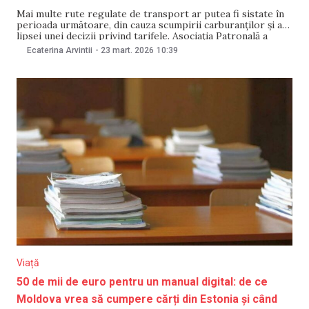
Mai multe rute regulate de transport ar putea fi sistate în
perioada următoare, din cauza scumpirii carburanților și a
lipsei unei decizii privind tarifele. Asociația Patronală a
Operatorilor de Transport Auto (APOTA) avertizează că
Ecaterina Arvintii
-
23 mart. 2026
10:39
operatorii nu mai pot acoperi costurile și acuză Ministerul
Infrastructurii și Dezvoltării Regionale (MIDR) și Agenția
Viață
50 de mii de euro pentru un manual digital: de ce
Moldova vrea să cumpere cărți din Estonia și când