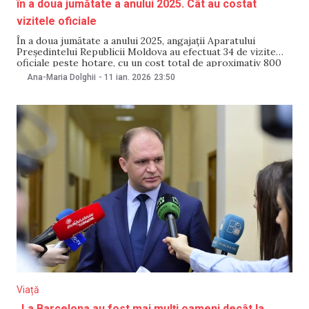
în a doua jumătate a anului 2025. Cât au costat
vizitele oficiale
În a doua jumătate a anului 2025, angajații Aparatului
Președintelui Republicii Moldova au efectuat 34 de vizite
oficiale peste hotare, cu un cost total de aproximativ 800
000 de lei. Datele se regăsesc într-un raport publicat de
Ana-Maria Dolghii
-
11 ian. 2026
23:50
instituția prezidențială. Potrivit raportului, membrii
administrației prezidențiale au efectuat 34 de deplasări de
Viață
„La Barcelona au fost mai mulți oameni decât la