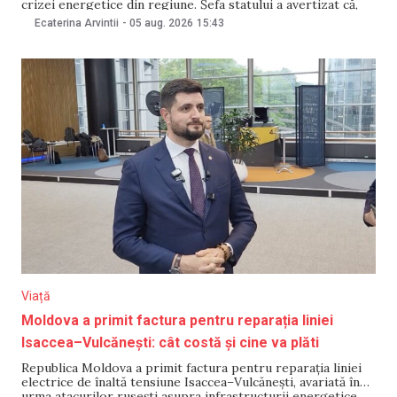
crizei energetice din regiune. Șefa statului a avertizat că,
dacă în timpul apropiat nu vor cădea ploi suficiente pentru
Ecaterina Arvintii
-
05 aug. 2026
15:43
reluarea producției de energie electrică în regiune, „o să
avem situații
Viață
Moldova a primit factura pentru reparația liniei
Isaccea–Vulcănești: cât costă și cine va plăti
Republica Moldova a primit factura pentru reparația liniei
electrice de înaltă tensiune Isaccea–Vulcănești, avariată în
urma atacurilor rusești asupra infrastructurii energetice