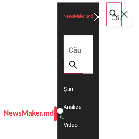
Știri
Analize
ROMÂNĂ
RU
Video