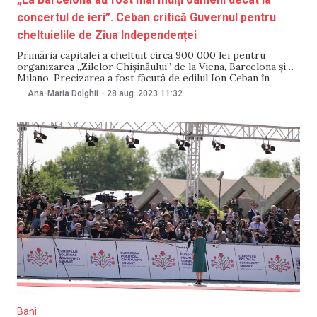
concertul de ieri”. Ceban critică Guvernul pentru
cheltuielile de Ziua Independenței
Primăria capitalei a cheltuit circa 900 000 lei pentru
organizarea „Zilelor Chișinăului” de la Viena, Barcelona și
Milano. Precizarea a fost făcută de edilul Ion Ceban în
cadrul ședinței primăriei din 28 august. Ceban a ținut să
Ana-Maria Dolghii
-
28 aug. 2023
11:32
precizeze că pentru cele 3 evenimente au fost folosite mai
puține resurse financiare
Bani