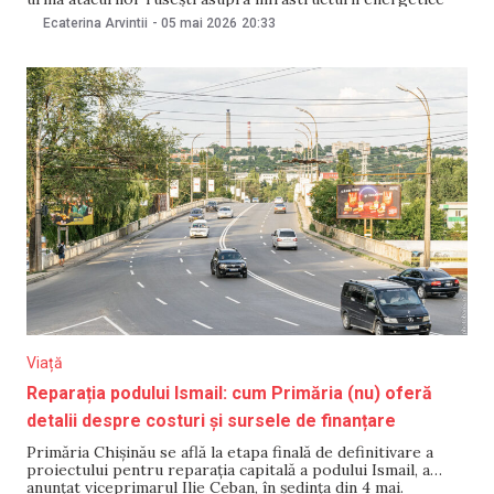
din Ucraina. Ministrul Energiei, Dorin Junghietu, a declarat
Ecaterina Arvintii
-
05 mai 2026
20:33
pentru NewsMaker că suma se ridică la aproximativ 500 de
mii de lei. Nota de plată urmează să fie transmisă Federației
Viață
Reparația podului Ismail: cum Primăria (nu) oferă
detalii despre costuri și sursele de finanțare
Primăria Chișinău se află la etapa finală de definitivare a
proiectului pentru reparația capitală a podului Ismail, a
anunțat viceprimarul Ilie Ceban, în ședința din 4 mai.