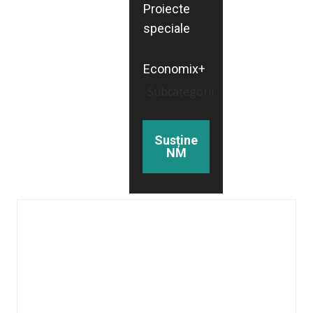
Proiecte
speciale
Economix+
Subcategorii
Susține
NM