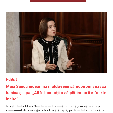
Politică
Maia Sandu îndeamnă moldovenii să economisească
lumina și apa: „Altfel, cu toții o să plătim tarife foarte
înalte”
Președinta Maia Sandu îi îndeamnă pe cetățeni să reducă
consumul de energie electrică și apă, pe fondul secetei și al