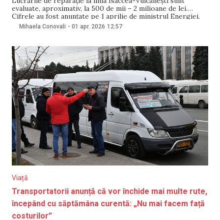
Lucrările de reparație la linia Isaccea-Vulcănești sunt
evaluate, aproximativ, la 500 de mii – 2 milioane de lei.
Cifrele au fost anunțate pe 1 aprilie de ministrul Energiei,
Dorin Junghietu, în timpul unor declarații pentru jurnaliști.
Mihaela Conovali
-
01 apr. 2026
12:57
Potrivit oficialului, cifrele sunt preliminare și ulterior pot
varia. Potrivit lui Junghietu, „Ukrenergo monitorizează
Viață
Transportatorii anunță că vor închide mai multe rute,
începând cu săptămâna curentă: „Nu mai facem față
costurilor”