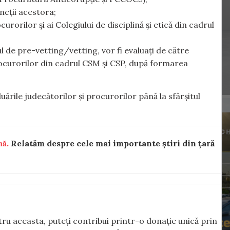
uncții acestora;
rorilor și ai Colegiului de disciplină și etică din cadrul
ul de pre-vetting/vetting, vor fi evaluați de către
procurorilor din cadrul CSM și CSP, după formarea
ările judecătorilor și procurorilor până la sfârșitul
nă.
Relatăm despre cele mai importante știri din țară
ntru aceasta, puteți contribui printr-o donație unică prin