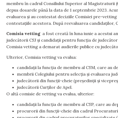
membru în cadrul Consiliului Superior al Magistraturii (C
depus dosarele până la data de 1 septembrie 2023. Acum,
evaluarea și au contestat deciziile Comisiei pre-vetting
contestațiile acestora. După reevaluarea candidaților, 
Comisia vetting
a fost creată în luna iunie a acestui a
judecătorii CSJ și candidații pentru funcția de judecător 
Comisia vetting a demarat audierile publice cu judecător
Ulterior, Comisia vetting va evalua:
candidații la funcția de membru al CSM, care au d
membrii Colegiului pentru selecția și evaluarea jude
judecătorii din funcții-cheie (președinții și vicepreș
judecătorii Curților de Apel.
O altă comisie de vetting va evalua, ulterior:
candidații la funcția de membru al CSP, care au d
procurorii din funcții-cheie din cadrul Procuraturi
procurorii din cadrul procuraturilor specializate