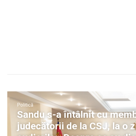
Politică
Sandu s-a întâlnit cu memb
judecătorii de la CSJ, la o z