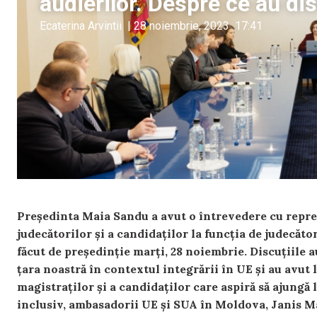
audierilor. Despre ce au di
Ecaterina Arvintii
|
28 noiembrie, 2023
17:41
Președinta Maia Sandu a avut o întrevedere cu repre
judecătorilor și a candidaților la funcția de judecăto
făcut de președinție marți, 28 noiembrie. Discuțiile 
țara noastră în contextul integrării în UE și au avut l
magistraților și a candidaților care aspiră să ajungă
inclusiv, ambasadorii UE și SUA în Moldova, Janis M