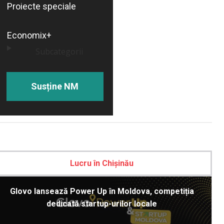
Proiecte speciale
Economix+
Subcategorii
Susține NM
Lucru în Chișinău
Glovo lansează Power Up în Moldova, competiția
dedicată startup-urilor locale