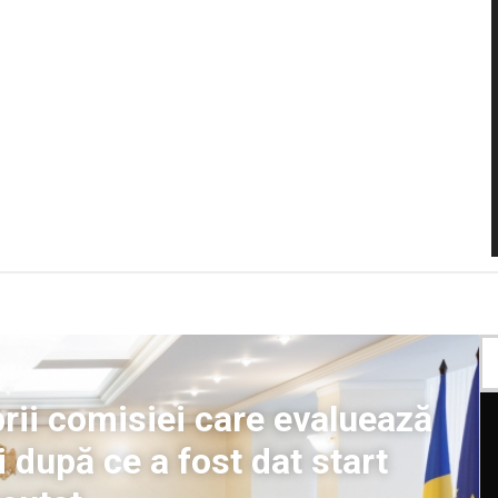
rii comisiei care evaluează
i după ce a fost dat start