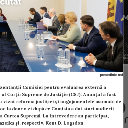
scutat
presedinte.md
zentanții Comisiei pentru evaluarea externă a
r al Curții Supreme de Justiție (CSJ). Anunțul a fost
au vizat reforma justiției și angajamentele asumate de
oc la doar o zi după ce Comisia a dat start audierii
 la Curtea Supremă. La întrevedere au participat,
azeiks și, respectiv, Kent D. Logsdon.