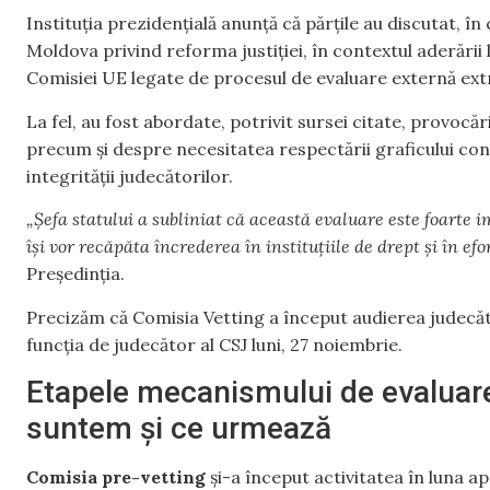
Instituția prezidențială anunță că părțile au discutat, î
Moldova privind reforma justiției, în contextul aderări
Comisiei UE legate de procesul de evaluare externă ext
La fel, au fost abordate, potrivit sursei citate, provocăr
precum și despre necesitatea respectării graficului conv
integrității judecătorilor.
„Șefa statului a subliniat că această evaluare este foarte 
își vor recăpăta încrederea în instituțiile de drept și în ef
Președinția.
Precizăm că Comisia Vetting a început audierea judecător
funcția de judecător al CSJ luni, 27 noiembrie.
Etapele mecanismului de evaluare
suntem și ce urmează
Comisia pre-vetting
și-a început activitatea în luna apr