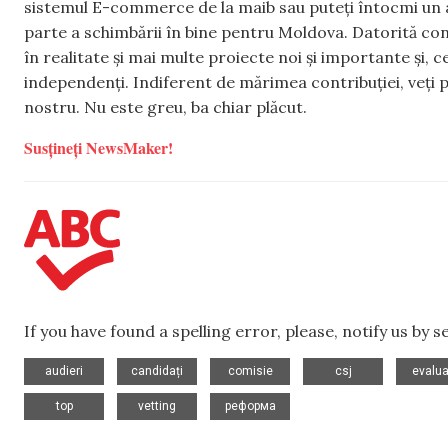
sistemul E-commerce de la maib sau puteți întocmi un 
parte a schimbării în bine pentru Moldova. Datorită con
în realitate și mai multe proiecte noi și importante și,
independenți. Indiferent de mărimea contribuției, veți p
nostru. Nu este greu, ba chiar plăcut.
Susțineți NewsMaker!
If you have found a spelling error, please, notify us by 
,
,
,
,
audieri
candidați
comisie
csj
evalua
,
,
top
vetting
реформа