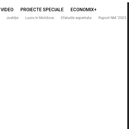
VIDEO
PROIECTE SPECIALE
ECONOMIX+
Justiție
Lucru în Moldova
Sfaturile expertului
Raport NM ‘2025