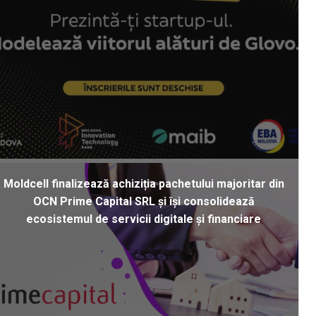
Moldcell finalizează achiziția pachetului majoritar din
OCN Prime Capital SRL și își consolidează
ecosistemul de servicii digitale și financiare