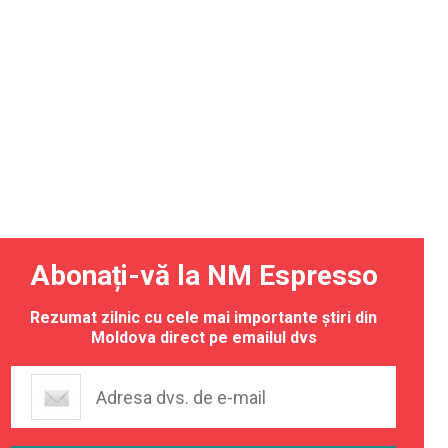
Abonați-vă la NM Espresso
Rezumat zilnic cu cele mai importante știri din
Moldova direct pe emailul dvs