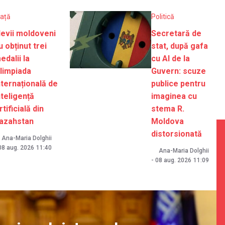
iață
Politică
levii moldoveni
Secretară de
u obținut trei
stat, după gafa
edalii la
cu AI de la
limpiada
Guvern: scuze
nternațională de
publice pentru
nteligență
imaginea cu
rtificială din
stema R.
azahstan
Moldova
distorsionată
Ana-Maria Dolghii
08 aug. 2026
11:40
Ana-Maria Dolghii
-
08 aug. 2026
11:09