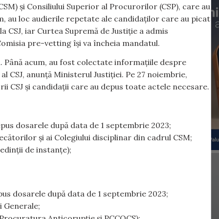
SM) și Consiliului Superior al Procurorilor (CSP), care au
 au loc audierile repetate ale candidaților care au picat
 la CSJ, iar Curtea Supremă de Justiție a admis
Comisia pre-vetting își va încheia mandatul.
n. Până acum, au fost colectate informațiile despre
al CSJ, anunță Ministerul Justiției. Pe 27 noiembrie,
ii CSJ și candidații care au depus toate actele necesare.
epus dosarele după data de 1 septembrie 2023;
cătorilor și ai Colegiului disciplinar din cadrul CSM;
edinții de instanțe);
epus dosarele după data de 1 septembrie 2023;
i Generale;
 (Procuratura Anticorupție și PCCOCS);