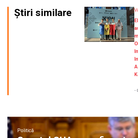
Știri similare
V
E
a
m
O
I
I
A
K
-
Politică