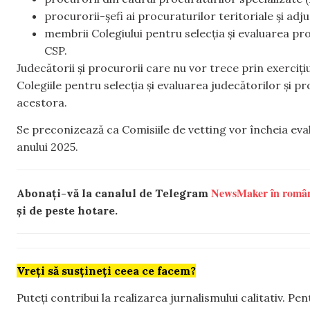
procurorii-șefi ai procuraturilor teritoriale și adj
membrii Colegiului pentru selecția și evaluarea procu
CSP.
Judecătorii și procurorii care nu vor trece prin exerciți
Colegiile pentru selecția și evaluarea judecătorilor și 
acestora.
Se preconizează ca Comisiile de vetting vor încheia evalu
anului 2025.
NewsMaker în româ
Abonați-vă la canalul de Telegram
și de peste hotare.
Vreți să susțineți ceea ce facem?
Puteți contribui la realizarea jurnalismului calitativ. Pe