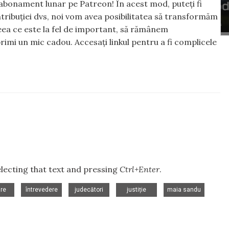
abonament lunar pe Patreon! În acest mod, puteți fi
tribuției dvs, noi vom avea posibilitatea să transformăm
 ceea ce este la fel de important, să rămânem
rimi un mic cadou. Accesați linkul pentru a fi complicele
selecting that text and pressing
Ctrl+Enter
.
,
,
,
,
,
re
întrevedere
judecători
justiție
maia sandu