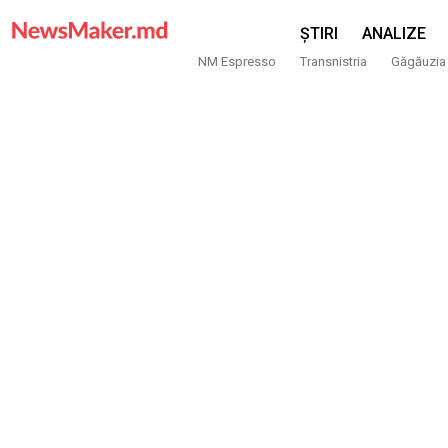
ȘTIRI
ANALIZE
NM Espresso
Transnistria
Găgăuzia