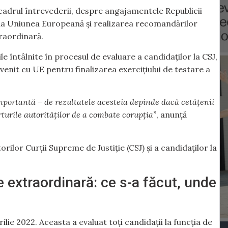
n cadrul întrevederii, despre angajamentele Republicii
i la Uniunea Europeană și realizarea recomandărilor
raordinară.
ile întâlnite în procesul de evaluare a candidaților la CSJ,
enit cu UE pentru finalizarea exercițiului de testare a
importantă – de rezultatele acesteia depinde dacă cetățenii
orturile autorităților de a combate corupția”
, anunță
ilor Curții Supreme de Justiție (CSJ) și a candidaților la
 extraordinară: ce s-a făcut, unde
ilie 2022. Aceasta a evaluat toți candidații la funcția de