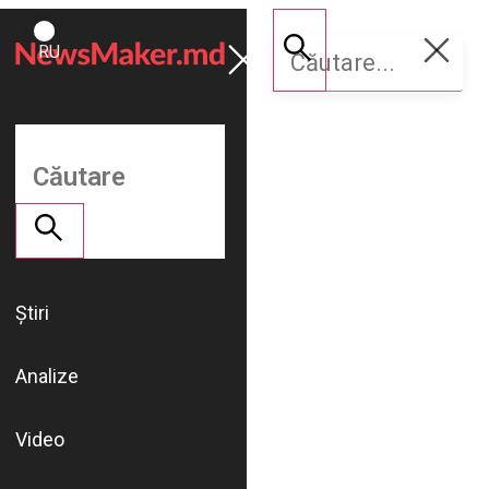
ROMÂNĂ
Susține
RU
NM
Știri
Analize
Video