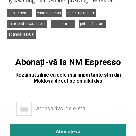
by selecting that text and pressing
Ctrl+Enter
.
,
,
,
biserică
cristian jardan
ministrul culturii
,
,
,
mitropolitul basarabiei
petru
petru păduraru
scandal sexual
Abonați-vă la NM Espresso
Rezumat zilnic cu cele mai importante știri din
Moldova direct pe emailul dvs