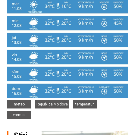
,
,
,
meteo
Republica Moldova
temperaturi
vremea