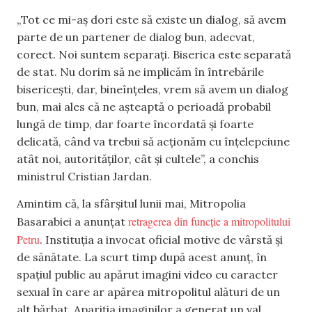
„Tot ce mi-aș dori este să existe un dialog, să avem
parte de un partener de dialog bun, adecvat,
corect. Noi suntem separați. Biserica este separată
de stat. Nu dorim să ne implicăm în întrebările
bisericești, dar, bineînțeles, vrem să avem un dialog
bun, mai ales că ne așteaptă o perioadă probabil
lungă de timp, dar foarte încordată și foarte
delicată, când va trebui să acționăm cu înțelepciune
atât noi, autorităților, cât și cultele”, a conchis
ministrul Cristian Jardan.
Amintim că, la sfârșitul lunii mai, Mitropolia
retragerea din funcție a mitropolitului
Basarabiei a anunțat
Petru
. Instituția a invocat oficial motive de vârstă și
de sănătate. La scurt timp după acest anunț, în
spațiul public au apărut imagini video cu caracter
sexual în care ar apărea mitropolitul alături de un
alt bărbat. Apariția imaginilor a generat un val