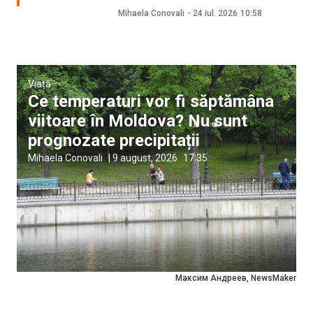
Mihaela Conovali
-
24 iul. 2026
10:58
Viață
Ce temperaturi vor fi săptămâna
viitoare în Moldova? Nu sunt
prognozate precipitații
Mihaela Conovali
|
9 august, 2026
17:35
Максим Андреев, NewsMaker