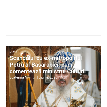
Viață
Scandalul cu ex-mitropolitul
Petru al Basarabiei: cum
comentează ministrul Culturii
Ecaterina Arvintii
|
5 iunie, 2026
15:31