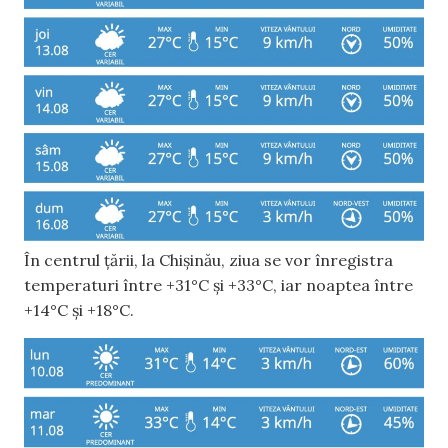
În centrul țării, la Chișinău, ziua se vor înregistra
temperaturi între +31°C și +33°C, iar noaptea între
+14°C și +18°C.