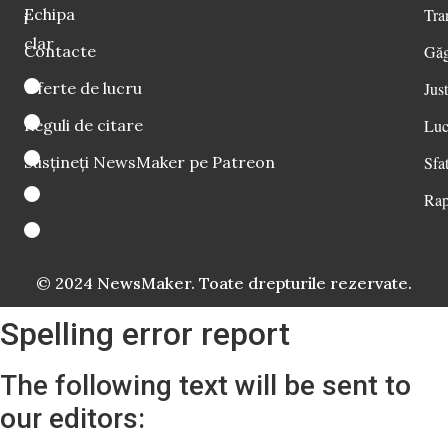
Echipa
Tra
i
clar
Contacte
Găg
Oferte de lucru
Just
Reguli de citare
Luc
Susțineți NewsMaker pe Patreon
Sfat
Rap
© 2024 NewsMaker. Toate drepturile rezervate.
Spelling error report
The following text will be sent to
our editors: