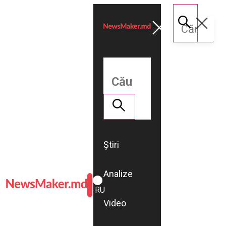
Știri
Analize
ROMÂNĂ
RU
Video