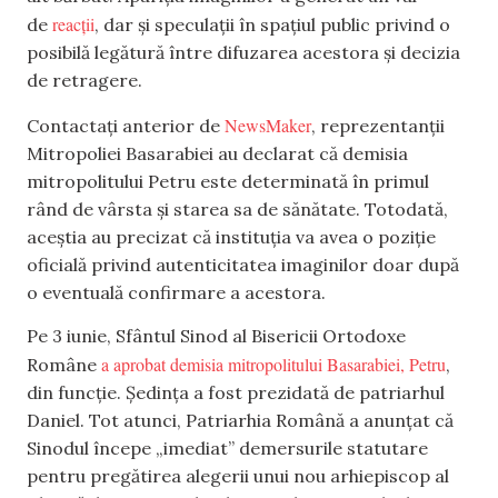
reacții
de
, dar și speculații în spațiul public privind o
posibilă legătură între difuzarea acestora și decizia
de retragere.
NewsMaker
Contactați anterior de
, reprezentanții
Mitropoliei Basarabiei au declarat că demisia
mitropolitului Petru este determinată în primul
rând de vârsta și starea sa de sănătate. Totodată,
aceștia au precizat că instituția va avea o poziție
oficială privind autenticitatea imaginilor doar după
o eventuală confirmare a acestora.
Pe 3 iunie, Sfântul Sinod al Bisericii Ortodoxe
a aprobat demisia mitropolitului Basarabiei, Petru
Române
,
din funcție. Ședința a fost prezidată de patriarhul
Daniel. Tot atunci, Patriarhia Română a anunțat că
Sinodul începe „imediat” demersurile statutare
pentru pregătirea alegerii unui nou arhiepiscop al