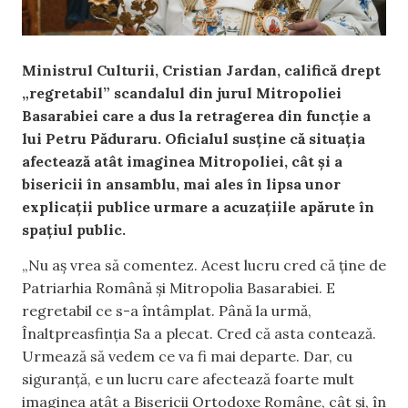
Ministrul Culturii, Cristian Jardan, califică drept
„regretabil” scandalul din jurul Mitropoliei
Basarabiei care a dus la retragerea din funcție a
lui Petru Păduraru. Oficialul susține că situația
afectează atât imaginea Mitropoliei, cât și a
bisericii în ansamblu, mai ales în lipsa unor
explicații publice urmare a acuzațiile apărute în
spațiul public.
„Nu aș vrea să comentez. Acest lucru cred că ține de
Patriarhia Română și Mitropolia Basarabiei. E
regretabil ce s-a întâmplat. Până la urmă,
Înaltpreasfinția Sa a plecat. Cred că asta contează.
Urmează să vedem ce va fi mai departe. Dar, cu
siguranță, e un lucru care afectează foarte mult
imaginea atât a Bisericii Ortodoxe Române, cât și, în