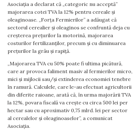
Asociația a declarat că „categoric nu acceptă”
majorarea cotei TVA la 12% pentru cereale și
oleaginoase. „Forța Fermierilor” a adăugat că
sectorul cerealier și oleaginos se confruntă deja cu
creșterea prețurilor la motorină, majorarea
costurilor fertilizanților, precum și cu diminuarea
prețurilor la grâu și rapiță.
„Majorarea TVA cu 50% poate fi ultima picătură,
care ar provoca faliment masiv al fermierilor micro,
mici și mijlocii sau/și extinderea economiei tenebre
în ramură. Calculele, care le-au efectuat agricultorii
din diferite raioane, arată că, în urma majorării TVA
la 12%, povara fiscală va crește cu circa 500 lei per
hectar sau cu aproximativ 0,75 mlrd. lei per sector
al cerealelor și oleaginoaselor”, a comunicat
Asociația.