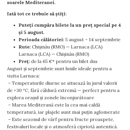
soarele Mediteranei.
Iată tot ce trebuie să știți:
Puteți cumpăra bilete la un preț special pe 4
și 5 august.
Perioada călătoriei:
5 august – 14 septembrie
Rute:
Chișinău (RMO) — Larnaca (LCA)
Larnaca (LCA) — Chișinău (RMO)
Preț:
de la 65 €* pentru un bilet dus
August și septembrie sunt lunile ideale pentru a
vizita Larnaca:
– Temperaturile diurne se situează în jurul valorii
de +30 °C, fără căldură extremă — perfect pentru a
explora orașul și zonele înconjurătoare
– Marea Mediterană este la cea mai caldă
temperatură, iar plajele sunt mai puțin aglomerate
– Este sezonul de vârf pentru fructe proaspete,
festivaluri locale și o atmosferă cipriotă autentică.