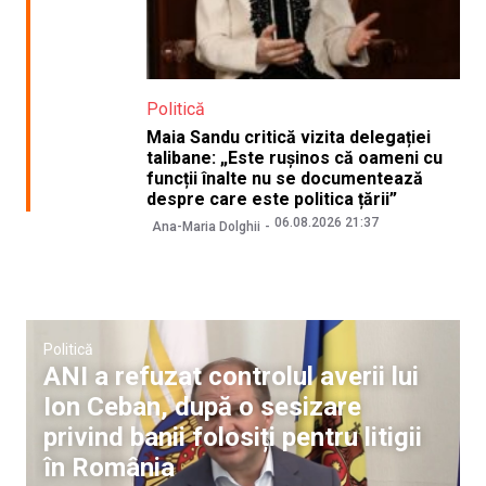
Politică
Maia Sandu critică vizita delegației
talibane: „Este rușinos că oameni cu
funcții înalte nu se documentează
despre care este politica țării”
06.08.2026 21:37
Ana-Maria Dolghii
Politică
ANI a refuzat controlul averii lui
Ion Ceban, după o sesizare
privind banii folosiți pentru litigii
în România