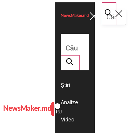
Știri
Analize
ROMÂNĂ
RU
Video