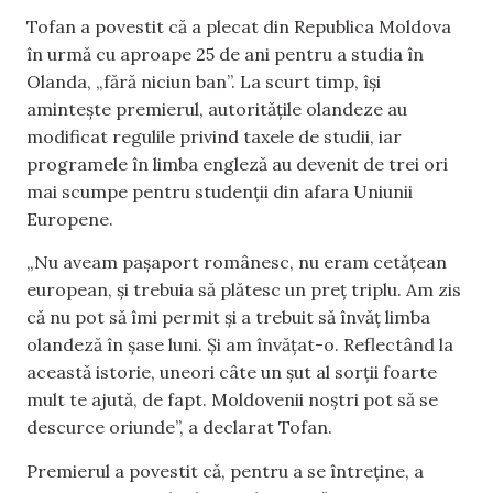
Tofan a povestit că a plecat din Republica Moldova
în urmă cu aproape 25 de ani pentru a studia în
Olanda, „fără niciun ban”. La scurt timp, își
amintește premierul, autoritățile olandeze au
modificat regulile privind taxele de studii, iar
programele în limba engleză au devenit de trei ori
mai scumpe pentru studenții din afara Uniunii
Europene.
„Nu aveam pașaport românesc, nu eram cetățean
european, și trebuia să plătesc un preț triplu. Am zis
că nu pot să îmi permit și a trebuit să învăț limba
olandeză în șase luni. Și am învățat-o. Reflectând la
această istorie, uneori câte un șut al sorții foarte
mult te ajută, de fapt. Moldovenii noștri pot să se
descurce oriunde”, a declarat Tofan.
Premierul a povestit că, pentru a se întreține, a