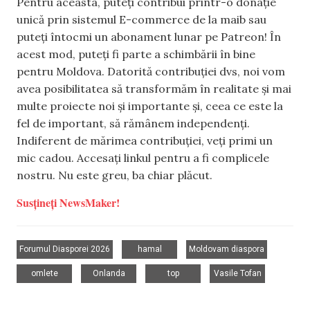
Pentru aceasta, puteți contribui printr-o donație
unică prin sistemul E-commerce de la maib sau
puteți întocmi un abonament lunar pe Patreon! În
acest mod, puteți fi parte a schimbării în bine
pentru Moldova. Datorită contribuției dvs, noi vom
avea posibilitatea să transformăm în realitate și mai
multe proiecte noi și importante și, ceea ce este la
fel de important, să rămânem independenți.
Indiferent de mărimea contribuției, veți primi un
mic cadou. Accesați linkul pentru a fi complicele
nostru. Nu este greu, ba chiar plăcut.
Susțineți NewsMaker!
,
,
,
Forumul Diasporei 2026
hamal
Moldovam diaspora
,
,
,
omlete
Onlanda
top
Vasile Tofan