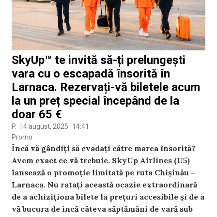
SkyUp™ te invită să-ți prelungești
vara cu o escapadă însorită în
Larnaca. Rezervați-vă biletele acum
la un preț special începând de la
doar 65 €
P.
|
4 august, 2025
14:41
Promo
Încă vă gândiți să evadați către marea însorită?
Avem exact ce vă trebuie. SkyUp Airlines (U5)
lansează o promoție limitată pe ruta Chișinău –
Larnaca. Nu ratați această ocazie extraordinară
de a achiziționa bilete la prețuri accesibile și de a
vă bucura de încă câteva săptămâni de vară sub