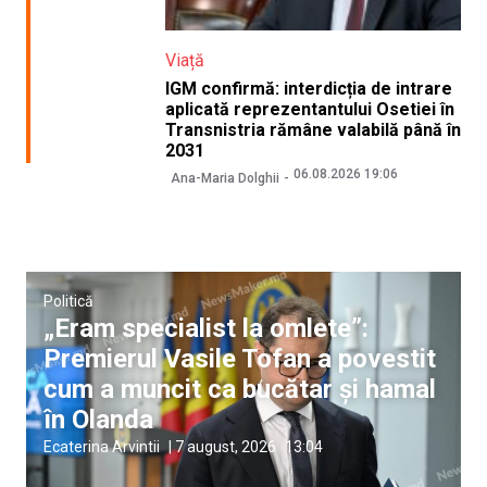
Viață
IGM confirmă: interdicția de intrare
aplicată reprezentantului Osetiei în
Transnistria rămâne valabilă până în
2031
06.08.2026 19:06
Ana-Maria Dolghii
Politică
„Eram specialist la omlete”:
Premierul Vasile Tofan a povestit
cum a muncit ca bucătar și hamal
în Olanda
Ecaterina Arvintii
|
7 august, 2026
13:04