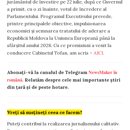
jurământul de învestire pe 22 iulie, după ce Guvernul
a primit, cu o zi înainte, votul de încredere al
Parlamentului. Programul Executivului prevede,
printre principalele obiective, impulsionarea
economiei și semnarea tratatului de aderare a
Republicii Moldova la Uniunea Europeană până la
sfârșitul anului 2028. Cu ce promisiuni a venit la
AICI
conducere Cabinetul Tofan, am scris –
.
NewsMaker în
Abonați-vă la canalul de Telegram
română.
Relatăm despre cele mai importante știri
din țară și de peste hotare.
Vreți să susțineți ceea ce facem?
Puteți contribui la realizarea jurnalismului calitativ.