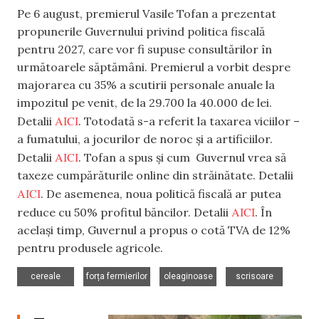
Pe 6 august, premierul Vasile Tofan a prezentat
propunerile Guvernului privind politica fiscală
pentru 2027, care vor fi supuse consultărilor în
următoarele săptămâni. Premierul a vorbit despre
majorarea cu 35% a scutirii personale anuale la
impozitul pe venit, de la 29.700 la 40.000 de lei.
AICI
Detalii
. Totodată s-a referit la taxarea viciilor –
a fumatului, a jocurilor de noroc și a artificiilor.
A
I
CI
Detalii
. Tofan a spus și cum Guvernul vrea să
taxeze cumpărăturile online din străinătate. Detalii
AICI
. De asemenea, noua politică fiscală ar putea
AICI
reduce cu 50% profitul băncilor. Detalii
. În
același timp, Guvernul a propus o cotă TVA de 12%
pentru produsele agricole.
,
,
,
cereale
forța fermierilor
oleaginoase
scrisoare