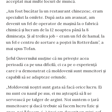
acceptat mai multe locuri de muncă.
„Am fost bucătar la un restaurant chinezesc, eram
specialist la omlete. După asta am avansat, am
devenit un fel de operator de mașină la o fabrică
chimică și lucram de la 12 noaptea până la 8
dimineața. Și al treilea job – eram un fel de hamal, la
un fel e centru de sortare a poștei în Rotterdam”, a
mai spus Tofan.
Șeful Guvernului susține că nu privește acea
perioadă ca pe una dificilă, ci ca pe o experiență
care i-a demonstrat că moldovenii sunt muncitori și
capabili să se adapteze oriunde.
„Moldovenii noștri sunt gata să facă orice lucru. Ei
nu sunt cu nasul pe sus, ei nu așteaptă să li se
servească pe talger de argint. Noi suntem o țară
muncitoare și dacă trebuie să facem lucru fizic și
greu, noi îl facem. (…) Apoi am devenit un mini-șef,