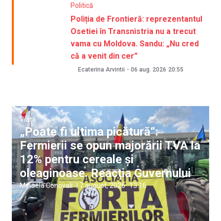
Politică
Poliția de Frontieră: reprezentantul
Osetiei în Transnistria nu a trecut
vama cu Moldova. Sandu: „Nu cred
că a venit din cer”
Ecaterina Arvintii
-
06 aug. 2026
20:55
Viață
„Poate fi ultima picătură“:
Fermierii se opun majorării TVA la
12% pentru cereale și
oleaginoase. Reacția Guvernului
Mihaela Conovali
|
7 august, 2026
13:16